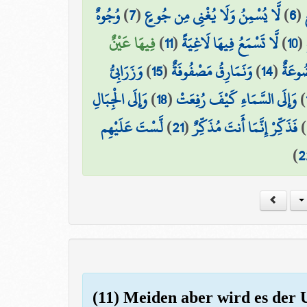
وُجُوهٌ
)
7
(
لَّا يُسْمِنُ وَلَا يُغْنِي مِن جُوعٍ
)
6
(
فِيهَا عَيْنٌ
)
11
(
لَّا تَسْمَعُ فِيهَا لَاغِيَةً
)
10
(
وَزَرَابِيُّ
)
15
(
وَنَمَارِقُ مَصْفُوفَةٌ
)
14
(
ُوعَةٌ
وَإِلَى الْجِبَالِ
)
18
(
وَإِلَى السَّمَاءِ كَيْفَ رُفِعَتْ
)
لَّسْتَ عَلَيْهِم
)
21
(
فَذَكِّرْ إِنَّمَا أَنتَ مُذَكِّرٌ
)
)
2
(11) Meiden aber wird es der U