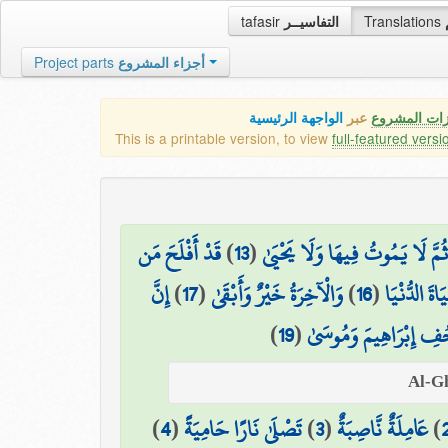
tafasir
التفاسيــر
Translations
Project parts
أجزاء المشروع
زات المشروع
عبر
الواجهة الرئيسية
This is a printable version, to view
full-featured versi
قَدْ أَفْلَحَ مَن
)
13
(
ثُمَّ لَا يَمُوتُ فِيهَا وَلَا يَحْيَىٰ
إِنَّ
)
17
(
وَالْآخِرَةُ خَيْرٌ وَأَبْقَىٰ
)
16
(
اةَ الدُّنْيَا
)
19
(
ِ إِبْرَاهِيمَ وَمُوسَىٰ
)
4
(
تَصْلَىٰ نَارًا حَامِيَةً
)
3
(
عَامِلَةٌ نَّاصِبَةٌ
)