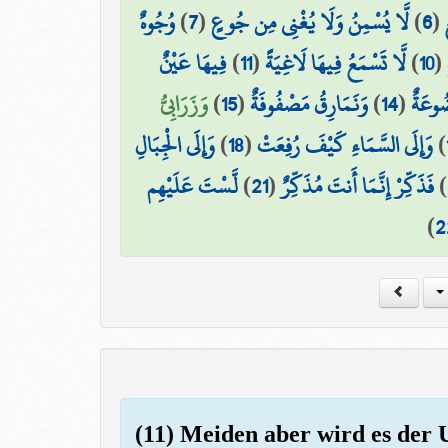
وُجُوهٌ
)
7
(
لَّا يُسْمِنُ وَلَا يُغْنِي مِن جُوعٍ
)
6
(
فِيهَا عَيْنٌ
)
11
(
لَّا تَسْمَعُ فِيهَا لَاغِيَةً
)
10
(
وَزَرَابِيُّ
)
15
(
وَنَمَارِقُ مَصْفُوفَةٌ
)
14
(
ُوعَةٌ
وَإِلَى الْجِبَالِ
)
18
(
وَإِلَى السَّمَاءِ كَيْفَ رُفِعَتْ
)
لَّسْتَ عَلَيْهِم
)
21
(
فَذَكِّرْ إِنَّمَا أَنتَ مُذَكِّرٌ
)
)
2
(11) Meiden aber wird es der U