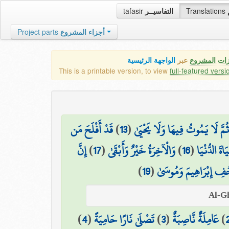
tafasir
التفاسيــر
Translations
Project parts
أجزاء المشروع
زات المشروع
عبر
الواجهة الرئيسية
This is a printable version, to view
full-featured versi
قَدْ أَفْلَحَ مَن
)
13
(
ثُمَّ لَا يَمُوتُ فِيهَا وَلَا يَحْيَىٰ
إِنَّ
)
17
(
وَالْآخِرَةُ خَيْرٌ وَأَبْقَىٰ
)
16
(
اةَ الدُّنْيَا
)
19
(
ِ إِبْرَاهِيمَ وَمُوسَىٰ
)
4
(
تَصْلَىٰ نَارًا حَامِيَةً
)
3
(
عَامِلَةٌ نَّاصِبَةٌ
)