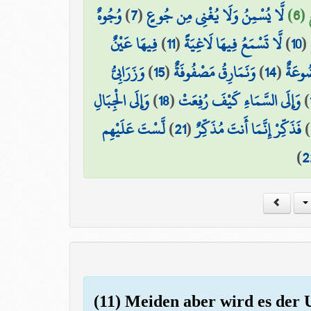
وُجُوهٌ
)
7
(
لَّا يُسْمِنُ وَلَا يُغْنِي مِن جُوعٍ
 (6
فِيهَا عَيْنٌ
)
11
(
لَّا تَسْمَعُ فِيهَا لَاغِيَةً
)
10
(
وَزَرَابِيُّ
)
15
(
وَنَمَارِقُ مَصْفُوفَةٌ
)
14
(
ُوعَةٌ
وَإِلَى الْجِبَالِ
)
18
(
وَإِلَى السَّمَاءِ كَيْفَ رُفِعَتْ
)
لَّسْتَ عَلَيْهِم
)
21
(
فَذَكِّرْ إِنَّمَا أَنتَ مُذَكِّرٌ
)
)
2
(11) Meiden aber wird es der U