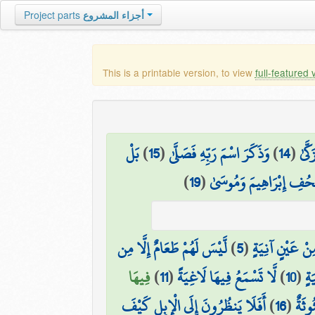
أجزاء المشروع
Project parts
This is a printable version, to view
full-featured 
كَّىٰ
(
14
)
وَذَكَرَ اسْمَ رَبِّهِ فَصَلَّىٰ
(
15
)
بَلْ
ُفِ إِبْرَاهِيمَ وَمُوسَىٰ
(
19
)
ِنْ عَيْنٍ آنِيَةٍ
(
5
)
لَّيْسَ لَهُمْ طَعَامٌ إِلَّا مِن
َةٍ
(
10
)
لَّا تَسْمَعُ فِيهَا لَاغِيَةً
(
11
)
فِيهَا
ُوثَةٌ
(
16
)
أَفَلَا يَنظُرُونَ إِلَى الْإِبِلِ كَيْفَ