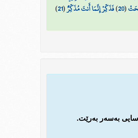
ِحَتْ
(
20
)
فَذَكِّرْ إِنَّمَا أَنتَ مُذَكِّرٌ
(
21
)