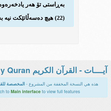
به‌ڕاستی تۆ هه‌ر یادخه‌ره‌وه
(22) هیچ ده‌سه‌ڵاتێکت نیه به‌سه‌ر دڵ و ده‌روونیاندا (تا به زۆر باوه‌ڕداریان بکه‌یت).
آيــــات - القرآن الكريم Holy Quran -
هذه هي النسخة المخففة من المشروع -
المخصصة للقر
tch to
to view full features
Main interface