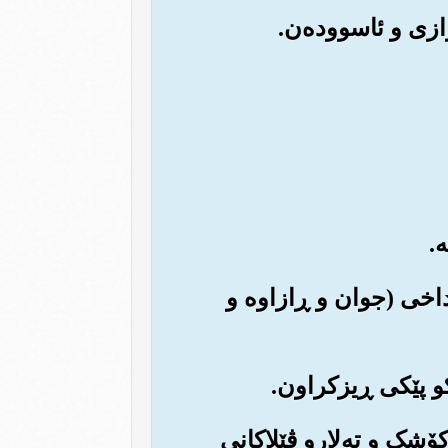
‌رداخی (جوان و ڕازاوه و
کۆشک و ته‌لارو ڤێلاکانی