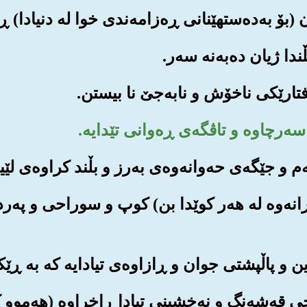
ه‌وه‌رانه‌وه له هه‌ر کوێدا بن) کوپ و سوراحی و په
ه‌خی قه‌شه‌نگ و نه‌خشینی تیادا ڕاخراوه (هه‌موو 