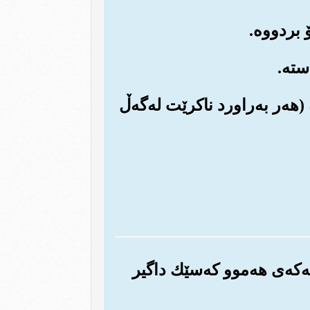
(هه‌ر به‌راورد ناکرێت له‌گه‌ڵ
ه‌که‌ی هه‌موو که‌سێك داگیر