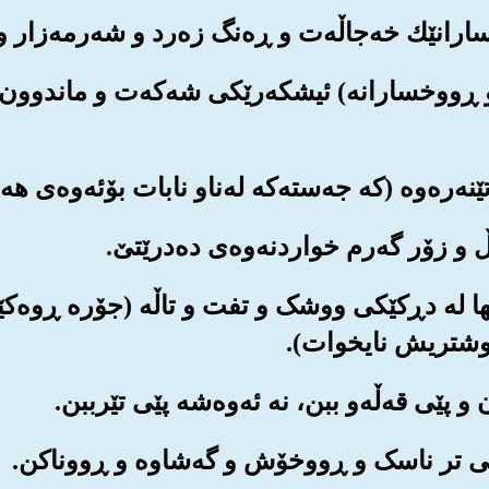
ه‌و ڕووخسارانه‌) ئیشکه‌رێکی شه‌که‌ت و ماندوون 
نها له دڕکێکی ووشک و تفت و تاڵه (جۆره ڕوه‌کێکی 
وشتریش نایخوات).