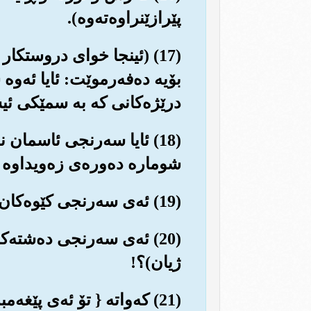
پێرازێنراوه‌ته‌وه‌).
(17) (ئینجا خوای دروستکا
بۆیه ده‌فه‌رموێت: ئایا ئه‌
درێژه‌کانی که به سمێکی ئیسف
(18) ئایا سه‌رنجی ئاسمان 
شوماره ده‌وره‌ی زه‌ویداوه ل
(19) ئه‌ی سه‌رنجی کێوه‌کان ناده‌ن، چۆن داکوتراون و دامه‌زرێنراون.
(20) ئه‌ی سه‌رنجی ده‌شته
ژیان)؟!
(21) که‌واته { تۆ ئه‌ی پێغ