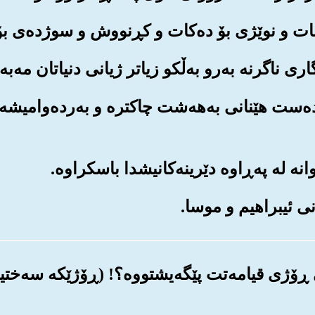
 به‌ده‌ست هێنانی به‌هه‌شت چاکتره و به‌رده‌وامیشه 
اسی ڕۆژی قیامه‌تت پێگه‌یشتووه‌؟! (ڕۆژێکه سه‌ختی