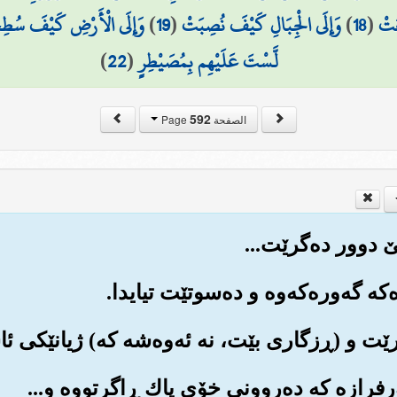
َتْ
(
18
)
وَإِلَى الْجِبَالِ كَيْفَ نُصِبَتْ
(
19
)
وَإِلَى الْأَرْضِ كَيْفَ سُط
لَّسْتَ عَلَيْهِم بِمُصَيْطِرٍ
(
22
)
592
الصفحة Page