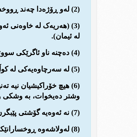
(2) له‌و ڕۆژه‌دا چه‌ند ڕووخسارانێك خه‌جاڵه‌ت و ڕه‌نگ زه‌رد و شه‌رمه‌زار و زه‌بوونن.
(3) (هه‌ریه‌ک له خاوه‌نی ئ
له ئیمان).
(4) ده‌چنه ناو ئاگرێکی سووتێنه‌ره‌وه (که جه‌سته‌که له‌ناو نابات بۆئه‌وه‌ی هه‌ر له سزادا بمێنێته‌وه‌).
(5) له سه‌رچاوه‌یه‌کی له کوڵ و زۆر گه‌رم خواردنه‌وه‌ی ده‌درێتێ.
(6) هیچ خۆراکیشیان نیه ته‌
وشتر ده‌یخوات، به وشکی 
(7) نه ئه‌وه‌یه گۆشتی پێبگرن و پێی قه‌ڵه‌و ببن، نه ئه‌وه‌شه پێی تێرببن.
(8) له‌ولاشه‌وه ڕوخسارانێکی تر ناسک و ڕووخۆش و گه‌شاوه و ڕووناکن.