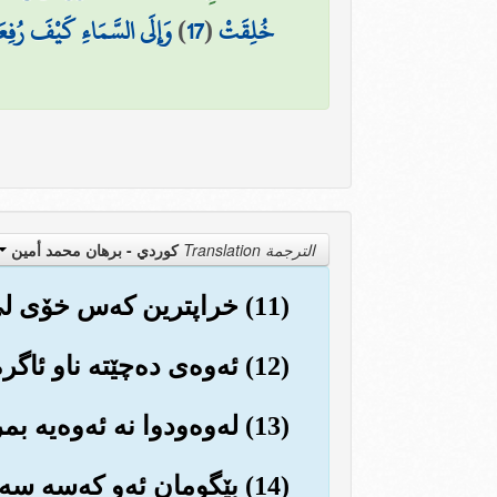
خُلِقَتْ
(
17
)
وَإِلَى السَّمَاءِ كَيْفَ رُفِع
الترجمة Translation
كوردي - برهان محمد أمين
(11) خراپترین که‌س خۆی لێ دوور ده‌گرێت...
(12) ئه‌وه‌ی ده‌چێته ناو ئاگره‌که گه‌وره‌که‌وه و ده‌سوتێت تیایدا.
(13) له‌وه‌ودوا نه ئه‌وه‌یه بمرێت و (ڕزگاری بێت، نه ئه‌وه‌شه که‌) ژیانێکی ئاسایی به‌سه‌ر به‌رێت.
(14) بێگومان ئه‌و که‌سه سه‌رفرازه که ده‌روونی خۆی پاك ڕاگرتووه و...