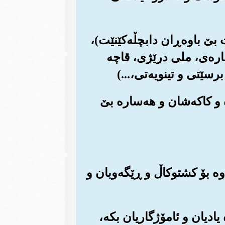
ت بێ باوه‌ڕان دابچڵه‌کێنێت)،
باره‌ی، ملی درێژی، قاچه
سێتی و تینویه‌تی،...)
ره و کاکه‌شان و هه‌ساره بێ
اوه بۆ کشتوکاڵ و ڕێگه‌وبان و
ه یادیان و ئامۆژگاریان بکه‌،