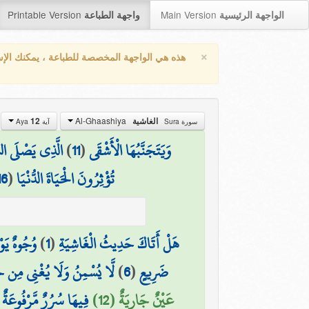
Printable Version
Main Version
الواجهة الرئيسية
واجهة الطباعة
×
هذه هي الواجهة المخصصة للطباعة ، يمكنك الإ
Al-Ghaashiya
الغاشية
12
سورة Sura
آية Aya
وَيَتَجَنَّبُهَا الْأَشْقَى
(
11
)
الَّذِي يَصْلَى الن
تُؤْثِرُونَ الْحَيَاةَ الدُّنْيَا
(
16
هَلْ أَتَاكَ حَدِيثُ الْغَاشِيَةِ
(
1
)
وُجُوهٌ يَو
ضَرِيعٍ
(
6
)
لَّا يُسْمِنُ وَلَا يُغْنِي مِن 
عَيْنٌ جَارِيَةٌ (12)
فِيهَا سُرُرٌ مَّرْفُوعَةٌ
(