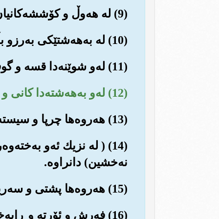
(9) له هه‌وڵ و کۆششه‌کانیان (بۆ به‌ده‌ستهێنانی ڕه‌زامه‌ندی خوا له دنیادا) ڕازی و ئاسووده‌ن.
(10) له به‌هه‌شتێکی به‌رزو بڵندا ژیان ده‌به‌نه سه‌ر.
(11) له‌و شوێنه‌دا قسه و گوفتارێکی ناخۆش و نابه‌جێ نا بیستن.
(12) له‌و به‌هه‌شته‌دا کانی و سه‌رچاوه و تاڤگه‌ی ڕه‌وانی تێدایه‌.
(13) هه‌روه‌‌ها چرپا و سیسته‌م و جێگه‌ی حه‌وانه‌وه‌ی به‌رز و بڵند کراوه‌ی لێیه‌.
(14) ( له نزیك ئه‌و به‌خت
نه‌خشین) دانراوه‌.
(15) هه‌روه‌ها پشتی و سه‌رین و پاڵپشتی جوان و ڕازاوه‌ی تیادایه که به ڕێکو پێکی ڕیزکراون.
(16) فه‌رش و ئۆرته و ڕای