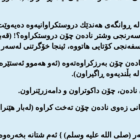
ر له ڕوانگه‌ی هه‌ندێك دروستکراوانیه‌وه ده‌یه‌وێ
وه سه‌رنجی وشتر ناده‌ن چۆن دروستکراوه‌؟! (قه‌
ه‌نجی کۆتایی هاتووه‌، ئینجا خۆگرتنی له‌سه‌ر بر
ناده‌ن چۆن به‌رزکراوه‌ته‌وه (ئه‌و هه‌موو ئه‌ستێ
ه بڵندیه‌وه ڕاگیراون).
‌کانی زه‌وی ناده‌ن چۆن ته‌خت کراوه (له‌بار هێنر
ه‌مبه‌ر (صلی الله علیه وسلم) } ئه‌م شتانه بخه‌ره‌و