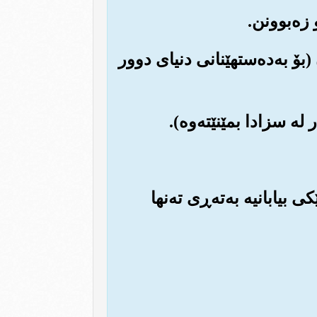
(بۆ به‌ده‌ستهێنانی دنیای دوور
بیابانیه به‌ته‌ڕی ته‌نها