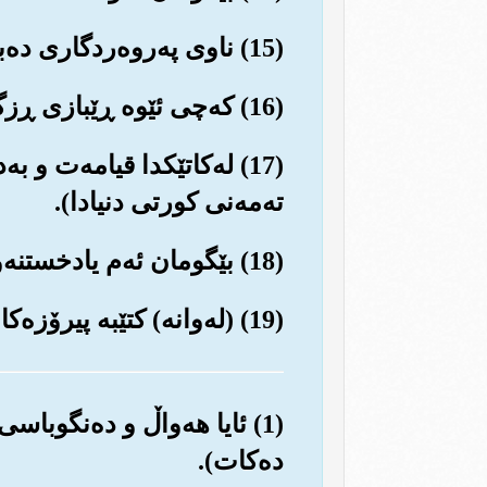
(15) ناوی په‌روه‌ردگاری ده‌بات و نوێژی بۆ ده‌کات و کڕنووش و سوژده‌ی بۆ بردووه‌.
(16) که‌چی ئێوه ڕێبازی ڕزگاری ناگرنه به‌رو به‌ڵکو زیاتر ژیانی دنیاتان مه‌به‌سته‌.
(17) له‌کاتێکدا قیامه‌ت و
ته‌مه‌نی کورتی دنیادا).
(18) بێگومان ئه‌م یادخستنه‌وانه له په‌ڕاوه دێرینه‌کانیشدا باسکراوه‌.
(19) (له‌وانه‌) کتێبه پیرۆزه‌کانی ئیبراهیم و موسا.
(1) ئایا هه‌واڵ و ده‌نگوب
ده‌کات).