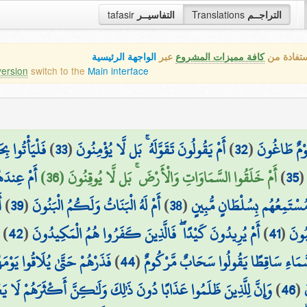
tafasir
التفاسيــر
Translations
التراجــم
ستفادة من
كافة مميزات المشروع
عبر
الواجهة الرئيسية
version
switch to the
Main interface
فَلْيَأْتُوا ب
)
33
(
أَمْ يَقُولُونَ تَقَوَّلَهُ ۚ بَل لَّا يُؤْمِنُونَ
)
32
(
قَوْمٌ طَاغُونَ
أَمْ عِندَه
أَمْ خَلَقُوا السَّمَاوَاتِ وَالْأَرْضَ ۚ بَل لَّا يُوقِنُونَ (36)
)
35
أ
)
39
(
أَمْ لَهُ الْبَنَاتُ وَلَكُمُ الْبَنُونَ
)
38
(
 مُسْتَمِعُهُم بِسُلْطَانٍ مُّبِينٍ
)
42
(
أَمْ يُرِيدُونَ كَيْدًا ۖ فَالَّذِينَ كَفَرُوا هُمُ الْمَكِيدُونَ
)
41
(
ُونَ
فَذَرْهُمْ حَتَّىٰ يُلَاقُوا يَوْم
)
44
(
َّمَاءِ سَاقِطًا يَقُولُوا سَحَابٌ مَّرْكُومٌ
وَإِنَّ لِلَّذِينَ ظَلَمُوا عَذَابًا دُونَ ذَٰلِكَ وَلَٰكِنَّ أَكْثَرَهُمْ لَا يَ
)
46
(