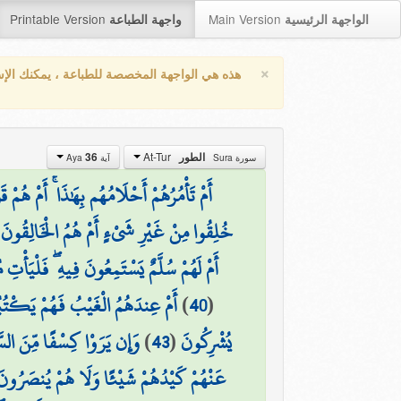
Printable Version
Main Version
الواجهة الرئيسية
واجهة الطباعة
×
هذه هي الواجهة المخصصة للطباعة ، يمكنك الإ
At-Tur
36
الطور
سورة Sura
آية Aya
أَمْ تَأْمُرُهُمْ أَحْلَامُهُم بِهَٰذَا ۚ أَمْ هُمْ 
(
خُلِقُوا مِنْ غَيْرِ شَيْءٍ أَمْ هُمُ الْخَالِقُونَ
أَمْ لَهُمْ سُلَّمٌ يَسْتَمِعُونَ فِيهِ ۖ فَلْيَأْتِ
أَمْ عِندَهُمُ الْغَيْبُ فَهُمْ يَكْتُب
)
40
(
وَإِن يَرَوْا كِسْفًا مِّنَ الس
)
43
(
يُشْرِكُونَ
عَنْهُمْ كَيْدُهُمْ شَيْئًا وَلَا هُمْ يُنصَرُونَ