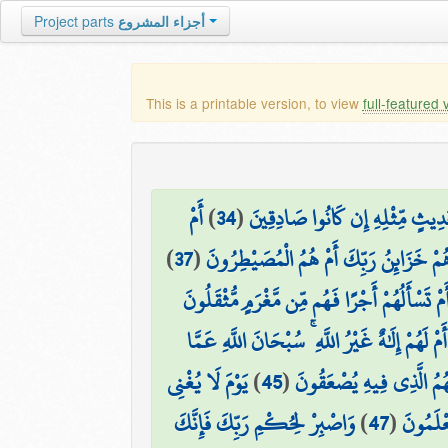
Project parts
أجزاء المشروع
This is a printable version, to view
full-featured 
أَمْ
)
34
(
ِحَدِيثٍ مِّثْلِهِ إِن كَانُوا صَادِقِينَ
)
37
(
ُمْ خَزَائِنُ رَبِّكَ أَمْ هُمُ الْمُصَيْطِرُونَ
َمْ تَسْأَلُهُمْ أَجْرًا فَهُم مِّن مَّغْرَمٍ مُّثْقَلُونَ
أَمْ لَهُمْ إِلَٰهٌ غَيْرُ اللَّهِ ۚ سُبْحَانَ اللَّهِ عَمَّا
يَوْمَ لَا يُغْنِي
)
45
(
َهُمُ الَّذِي فِيهِ يُصْعَقُونَ
وَاصْبِرْ لِحُكْمِ رَبِّكَ فَإِنَّكَ
)
47
(
عْلَمُونَ