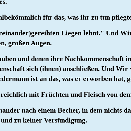
es.
hlbekömmlich für das, was ihr zu tun pflegte
oreinander)gereihten Liegen lehnt." Und Wir
en, großen Augen.
glauben und denen ihre Nachkommenschaft i
schaft sich (ihnen) anschließen. Und Wir 
edermann ist an das, was er erworben hat, 
 reichlich mit Früchten und Fleisch von dem
inander nach einem Becher, in dem nichts dar
 und zu keiner Versündigung.