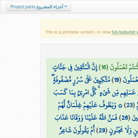
Project parts
أجزاء المشروع
This is a printable version, to view
full-featured 
نتُمْ تَعْمَلُونَ (16
إِنَّ الْمُتَّقِينَ فِي جَنَّاتٍ
مُتَّكِئِينَ عَلَىٰ سُرُرٍ مَّصْفُوفَةٍ ۖ
)
19
(
عْمَلُونَ
هُم مِّنْ عَمَلِهِم مِّن شَيْءٍ ۚ كُلُّ امْرِئٍ بِمَا كَسَبَ
۞ وَيَطُوفُ عَلَيْهِمْ غِلْمَانٌ لَّهُمْ
)
23
(
فَمَنَّ اللَّهُ عَلَيْنَا وَوَقَانَا عَذَابَ
)
26
(
ِينَ
أَمْ يَقُولُونَ شَاعِرٌ
)
29
(
نٍ وَلَا مَجْنُونٍ