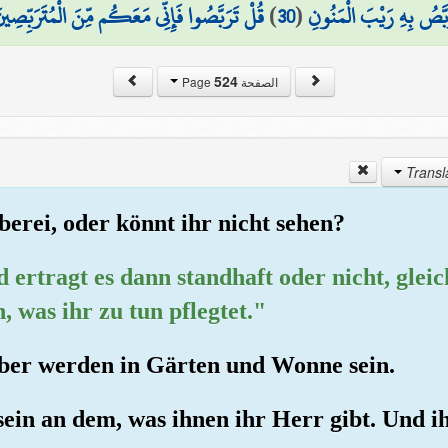
قُلْ تَرَبَّصُوا فَإِنِّي مَعَكُم مِّنَ الْمُتَرَبِّصِين
)
30
(
رَبَّصُ بِهِ رَيْبَ الْمَنُونِ
524
الصفحة Page
uberei, oder könnt ihr nicht sehen?
 ertragt es dann standhaft oder nicht, gleic
, was ihr zu tun pflegtet."
aber werden in Gärten und Wonne sein.
l sein an dem, was ihnen ihr Herr gibt. Und 