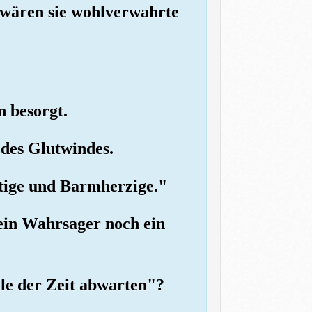
s wären sie wohlverwahrte
n besorgt.
 des Glutwindes.
ütige und Barmherzige."
 ein Wahrsager noch ein
lle der Zeit abwarten"?