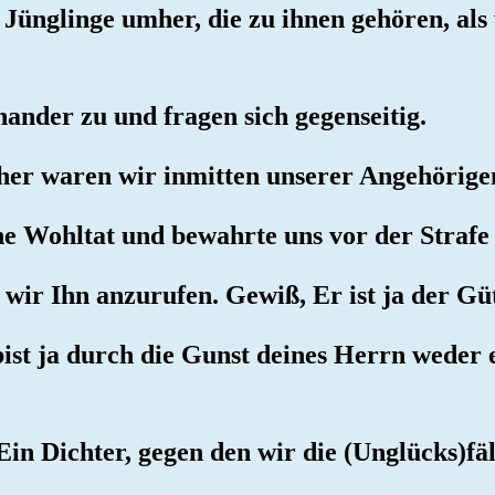
 Jünglinge umher, die zu ihnen gehören, al
nander zu und fragen sich gegenseitig.
üher waren wir inmitten unserer Angehörige
ine Wohltat und bewahrte uns vor der Strafe
n wir Ihn anzurufen. Gewiß, Er ist ja der G
bist ja durch die Gunst deines Herrn weder
Ein Dichter, gegen den wir die (Unglücks)fä