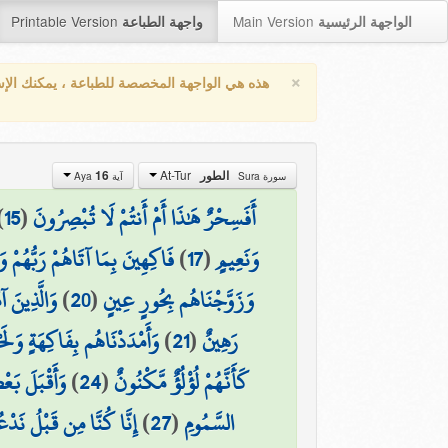
Printable Version
Main Version
الواجهة الرئيسية
واجهة الطباعة
×
هذه هي الواجهة المخصصة للطباعة ، يمكنك الإ
At-Tur
16
الطور
سورة Sura
آية Aya
)
15
(
أَفَسِحْرٌ هَٰذَا أَمْ أَنتُمْ لَا تُبْصِرُونَ
فَاكِهِينَ بِمَا آتَاهُمْ رَبُّهُمْ و
)
17
(
وَنَعِيمٍ
وَالَّذِينَ آ
)
20
(
وَزَوَّجْنَاهُم بِحُورٍ عِينٍ
وَأَمْدَدْنَاهُم بِفَاكِهَةٍ وَلَحْ
)
21
(
رَهِينٌ
وَأَقْبَلَ بَع
)
24
(
كَأَنَّهُمْ لُؤْلُؤٌ مَّكْنُونٌ
إِنَّا كُنَّا مِن قَبْلُ نَدْعُوه
)
27
(
السَّمُومِ