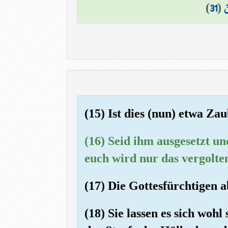
)
31
(
َ
(15) Ist dies (nun) etwa Za
(16) Seid ihm ausgesetzt und
euch wird nur das vergolten
(17) Die Gottesfürchtigen 
(18) Sie lassen es sich woh