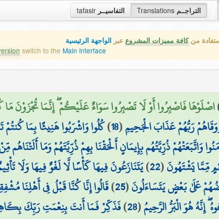
tafasir
التفاسيــر
Translations
التراجــم
ستفادة من
كافة مميزات المشروع
عبر
الواجهة الرئيسية
version
switch to the
Main interface
اصْلَوْهَا فَاصْبِرُوا أَوْ لَا تَصْبِرُوا سَوَاءٌ عَلَيْكُمْ ۖ إِنَّمَا تُجْزَوْنَ مَا كُ)
كُلُوا وَاشْرَبُوا هَنِيئًا بِمَا كُنتُمْ تَ
)
18
(
َوَقَاهُمْ رَبُّهُمْ عَذَابَ الْجَحِيمِ
مَنُوا وَاتَّبَعَتْهُمْ ذُرِّيَّتُهُم بِإِيمَانٍ أَلْحَقْنَا بِهِمْ ذُرِّيَّتَهُمْ وَمَا أَلَتْنَا
يَتَنَازَعُونَ فِيهَا كَأْسًا لَّا لَغْوٌ فِيهَا وَلَا تَأْثِيمٌ
)
22
(
مٍ مِّمَّا يَشْتَهُونَ
قَالُوا إِنَّا كُنَّا قَبْلُ فِي أَهْلِنَا مُشْفِق
)
25
(
ْضُهُمْ عَلَىٰ بَعْضٍ يَتَسَاءَلُونَ
فَذَكِّرْ فَمَا أَنتَ بِنِعْمَتِ رَبِّكَ بِكَاهِ
)
28
(
ُ ۖ إِنَّهُ هُوَ الْبَرُّ الرَّحِيمُ