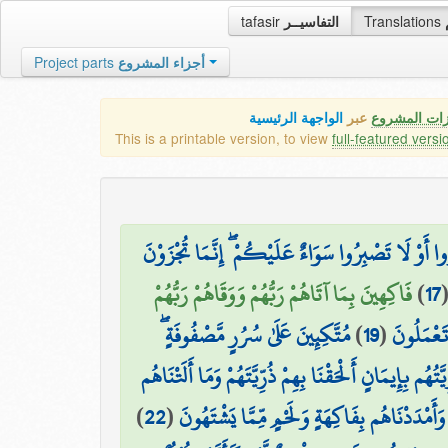
tafasir
التفاسيــر
Translations
Project parts
أجزاء المشروع
زات المشروع
عبر
الواجهة الرئيسية
This is a printable version, to view
full-featured versi
ا أَوْ لَا تَصْبِرُوا سَوَاءٌ عَلَيْكُمْ ۖ إِنَّمَا تُجْزَوْنَ
فَاكِهِينَ بِمَا آتَاهُمْ رَبُّهُمْ وَوَقَاهُمْ رَبُّهُمْ
)
17
مُتَّكِئِينَ عَلَىٰ سُرُرٍ مَّصْفُوفَةٍ ۖ
)
19
(
تَعْمَلُونَ
يَّتُهُم بِإِيمَانٍ أَلْحَقْنَا بِهِمْ ذُرِّيَّتَهُمْ وَمَا أَلَتْنَاهُم
)
22
(
وَأَمْدَدْنَاهُم بِفَاكِهَةٍ وَلَحْمٍ مِّمَّا يَشْتَهُونَ