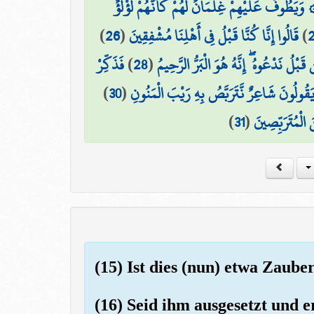
۞ يَطُوفُ عَلَيْهِمْ غِلْمَانٌ لَّهُمْ كَأَنَّهُمْ لُؤْلُؤٌ
)
26
(
قَالُوا إِنَّا كُنَّا قَبْلُ فِي أَهْلِنَا مُشْفِقِينَ
)
فَذَكِّرْ
)
28
(
ن قَبْلُ نَدْعُوهُ ۖ إِنَّهُ هُوَ الْبَرُّ الرَّحِيمُ
)
30
(
يَقُولُونَ شَاعِرٌ نَّتَرَبَّصُ بِهِ رَيْبَ الْمَنُونِ
)
31
(
 الْمُتَرَبِّصِينَ
(15) Ist dies (nun) etwa Zaube
(16) Seid ihm ausgesetzt und e