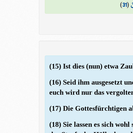
)
31
(
َ
(15) Ist dies (nun) etwa Za
(16) Seid ihm ausgesetzt und
euch wird nur das vergolten
(17) Die Gottesfürchtigen 
(18) Sie lassen es sich woh