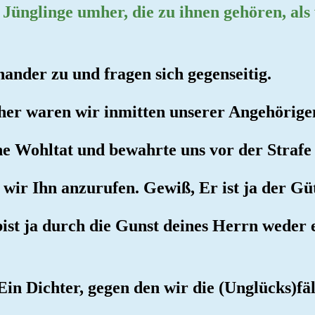
 Jünglinge umher, die zu ihnen gehören, al
nander zu und fragen sich gegenseitig.
üher waren wir inmitten unserer Angehörige
ine Wohltat und bewahrte uns vor der Strafe
n wir Ihn anzurufen. Gewiß, Er ist ja der G
bist ja durch die Gunst deines Herrn weder
Ein Dichter, gegen den wir die (Unglücks)fä