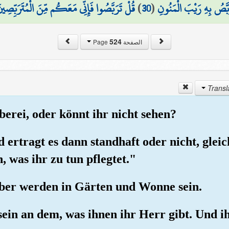
قُلْ تَرَبَّصُوا فَإِنِّي مَعَكُم مِّنَ الْمُتَرَبِّصِين
)
30
(
رَبَّصُ بِهِ رَيْبَ الْمَنُونِ
524
الصفحة Page
uberei, oder könnt ihr nicht sehen?
 ertragt es dann standhaft oder nicht, gleic
, was ihr zu tun pflegtet."
aber werden in Gärten und Wonne sein.
l sein an dem, was ihnen ihr Herr gibt. Und 