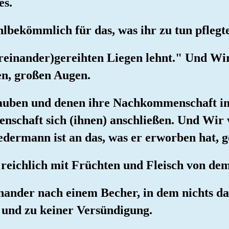
es.
hlbekömmlich für das, was ihr zu tun pflegte
oreinander)gereihten Liegen lehnt." Und Wir
en, großen Augen.
glauben und denen ihre Nachkommenschaft i
schaft sich (ihnen) anschließen. Und Wir 
edermann ist an das, was er erworben hat, 
 reichlich mit Früchten und Fleisch von dem
inander nach einem Becher, in dem nichts dar
 und zu keiner Versündigung.