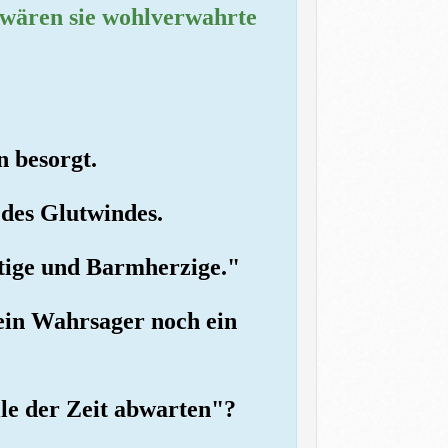
s wären sie wohlverwahrte
n besorgt.
 des Glutwindes.
ütige und Barmherzige."
 ein Wahrsager noch ein
lle der Zeit abwarten"?