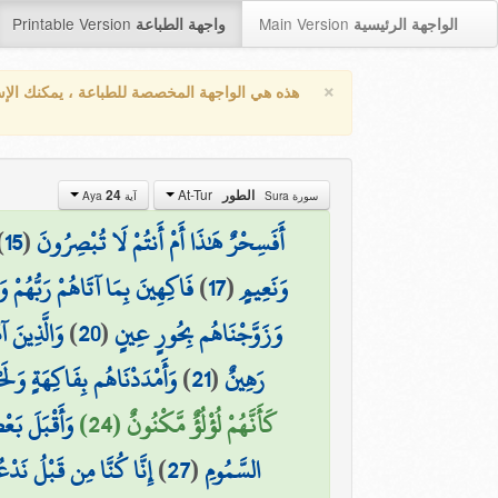
Printable Version
Main Version
الواجهة الرئيسية
واجهة الطباعة
×
هذه هي الواجهة المخصصة للطباعة ، يمكنك الإ
At-Tur
24
الطور
سورة Sura
آية Aya
)
15
(
أَفَسِحْرٌ هَٰذَا أَمْ أَنتُمْ لَا تُبْصِرُونَ
فَاكِهِينَ بِمَا آتَاهُمْ رَبُّهُمْ و
)
17
(
وَنَعِيمٍ
وَالَّذِينَ آ
)
20
(
وَزَوَّجْنَاهُم بِحُورٍ عِينٍ
وَأَمْدَدْنَاهُم بِفَاكِهَةٍ وَلَحْ
)
21
(
رَهِينٌ
كَأَنَّهُمْ لُؤْلُؤٌ مَّكْنُونٌ (24)
وَأَقْبَلَ بَع
إِنَّا كُنَّا مِن قَبْلُ نَدْعُوه
)
27
(
السَّمُومِ