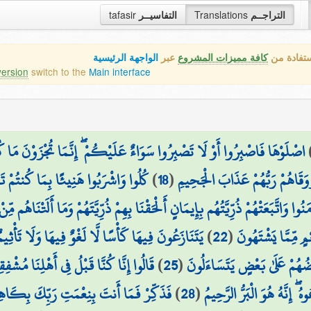
tafasir
التفاسيــر
Translations
التراجــم
ستفادة من
كافة مميزات المشروع
عبر
الواجهة الرئيسية
version
switch to the
Main interface
اصْلَوْهَا فَاصْبِرُوا أَوْ لَا تَصْبِرُوا سَوَاءٌ عَلَيْكُمْ ۖ إِنَّمَا تُجْزَوْنَ مَا ك
كُلُوا وَاشْرَبُوا هَنِيئًا بِمَا كُنتُمْ تَ
)
18
(
َوَقَاهُمْ رَبُّهُمْ عَذَابَ الْجَحِيمِ
مَنُوا وَاتَّبَعَتْهُمْ ذُرِّيَّتُهُم بِإِيمَانٍ أَلْحَقْنَا بِهِمْ ذُرِّيَّتَهُمْ وَمَا أَلَتْنَا
يَتَنَازَعُونَ فِيهَا كَأْسًا لَّا لَغْوٌ فِيهَا وَلَا تَأْثِيمٌ
)
22
(
مٍ مِّمَّا يَشْتَهُونَ
قَالُوا إِنَّا كُنَّا قَبْلُ فِي أَهْلِنَا مُشْفِق
)
25
(
ْضُهُمْ عَلَىٰ بَعْضٍ يَتَسَاءَلُونَ
فَذَكِّرْ فَمَا أَنتَ بِنِعْمَتِ رَبِّكَ بِكَاهِ
)
28
(
ُ ۖ إِنَّهُ هُوَ الْبَرُّ الرَّحِيمُ