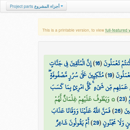
Project parts
أجزاء المشروع
This is a printable version, to view
full-featured 
إِنَّ الْمُتَّقِينَ فِي جَنَّاتٍ
)
16
(
ُنتُمْ تَعْمَلُونَ
مُتَّكِئِينَ عَلَىٰ سُرُرٍ مَّصْفُوفَةٍ ۖ
)
19
(
عْمَلُونَ
هُم مِّنْ عَمَلِهِم مِّن شَيْءٍ ۚ كُلُّ امْرِئٍ بِمَا كَسَبَ
۞ وَيَطُوفُ عَلَيْهِمْ غِلْمَانٌ لَّهُمْ
)
23
(
فَمَنَّ اللَّهُ عَلَيْنَا وَوَقَانَا عَذَابَ
)
26
(
ِينَ
أَمْ يَقُولُونَ شَاعِرٌ
)
29
(
نٍ وَلَا مَجْنُونٍ