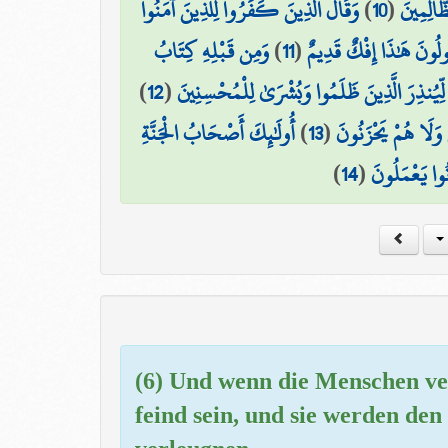
وَقَالَ الَّذِينَ كَفَرُوا لِلَّذِينَ آمَنُوا
)
10
(
َّالِمِينَ
وَمِن قَبْلِهِ كِتَابُ
)
11
(
َقُولُونَ هَٰذَا إِفْكٌ قَدِيمٌ
)
12
(
لِّيُنذِرَ الَّذِينَ ظَلَمُوا وَبُشْرَىٰ لِلْمُحْسِنِينَ
أُولَٰئِكَ أَصْحَابُ الْجَنَّةِ
)
13
(
ْ وَلَا هُمْ يَحْزَنُونَ
)
14
(
ُوا يَعْمَلُونَ
(6) Und wenn die Menschen ve
feind sein, und sie werden de