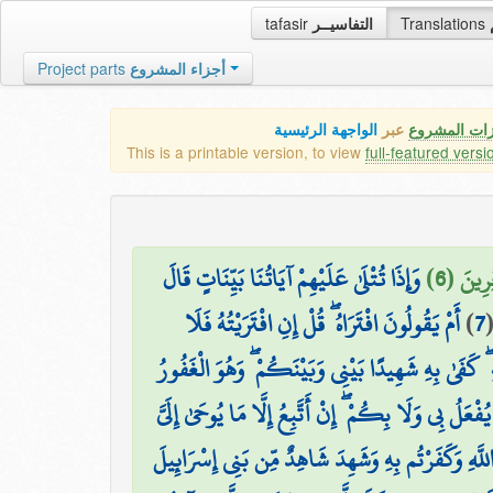
tafasir
التفاسيــر
Translations
Project parts
أجزاء المشروع
زات المشروع
عبر
الواجهة الرئيسية
This is a printable version, to view
full-featured versi
ِرِينَ (6
وَإِذَا تُتْلَىٰ عَلَيْهِمْ آيَاتُنَا بَيِّنَاتٍ قَالَ
أَمْ يَقُولُونَ افْتَرَاهُ ۖ قُلْ إِنِ افْتَرَيْتُهُ فَلَا
)
7
ۖ كَفَىٰ بِهِ شَهِيدًا بَيْنِي وَبَيْنَكُمْ ۖ وَهُوَ الْغَفُورُ
عَلُ بِي وَلَا بِكُمْ ۖ إِنْ أَتَّبِعُ إِلَّا مَا يُوحَىٰ إِلَيَّ
للَّهِ وَكَفَرْتُم بِهِ وَشَهِدَ شَاهِدٌ مِّن بَنِي إِسْرَائِيلَ