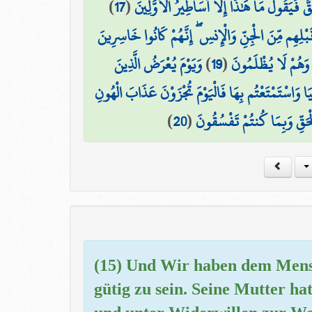
)
17
(
ٌّ فَيَقُولُ مَا هَٰذَا إِلَّا أَسَاطِيرُ الْأَوَّلِينَ
ْلِهِم مِّنَ الْجِنِّ وَالْإِنسِ ۖ إِنَّهُمْ كَانُوا خَاسِرِينَ
وَيَوْمَ يُعْرَضُ الَّذِينَ
)
19
(
مْ وَهُمْ لَا يُظْلَمُونَ
ا وَاسْتَمْتَعْتُم بِهَا فَالْيَوْمَ تُجْزَوْنَ عَذَابَ الْهُونِ
)
20
(
حَقِّ وَبِمَا كُنتُمْ تَفْسُقُونَ
(15) Und Wir haben dem Mens
gütig zu sein. Seine Mutter ha