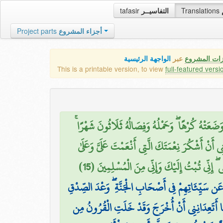
tafasir
التفاسيــر
Translations
Project parts
أجزاء المشروع
زات المشروع
عبر
الواجهة الرئيسية
This is a printable version, to view
full-featured versi
 وَوَضَعَتْهُ كُرْهًا ۖ وَحَمْلُهُ وَفِصَالُهُ ثَلَاثُونَ شَهْرًا
نِي أَنْ أَشْكُرَ نِعْمَتَكَ الَّتِي أَنْعَمْتَ عَلَيَّ وَعَلَىٰ
 ۖ إِنِّي تُبْتُ إِلَيْكَ وَإِنِّي مِنَ الْمُسْلِمِينَ (15
 عَن سَيِّئَاتِهِمْ فِي أَصْحَابِ الْجَنَّةِ ۖ وَعْدَ الصِّدْقِ
ُمَا أَتَعِدَانِنِي أَنْ أُخْرَجَ وَقَدْ خَلَتِ الْقُرُونُ مِن