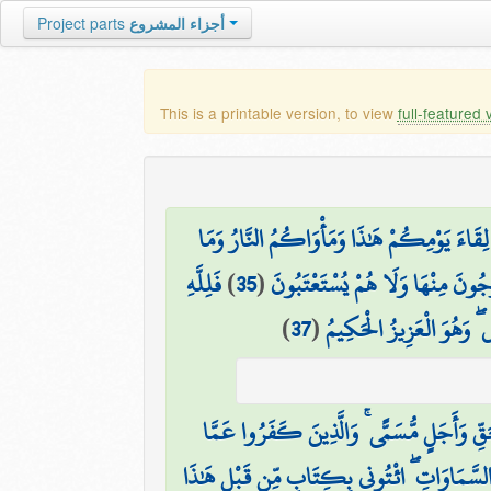
Project parts
أجزاء المشروع
This is a printable version, to view
full-featured 
قَاءَ يَوْمِكُمْ هَٰذَا وَمَأْوَاكُمُ النَّارُ وَمَا
فَلِلَّهِ
)
35
(
ْرَجُونَ مِنْهَا وَلَا هُمْ يُسْتَعْتَبُونَ
)
37
(
 ۖ وَهُوَ الْعَزِيزُ الْحَكِيمُ
حَقِّ وَأَجَلٍ مُّسَمًّى ۚ وَالَّذِينَ كَفَرُوا عَمَّا
 السَّمَاوَاتِ ۖ ائْتُونِي بِكِتَابٍ مِّن قَبْلِ هَٰذَا