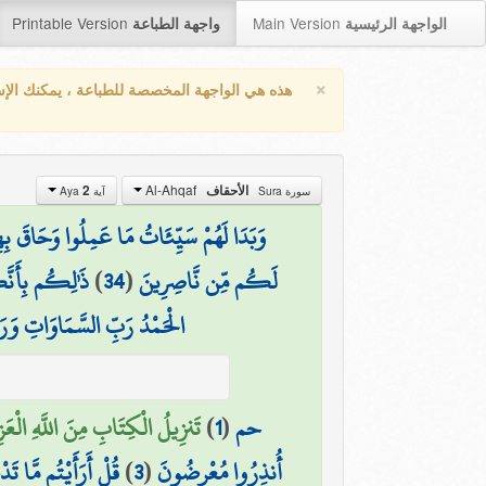
Printable Version
Main Version
الواجهة الرئيسية
واجهة الطباعة
×
هذه هي الواجهة المخصصة للطباعة ، يمكنك الإ
Al-Ahqaf
2
الأحقاف
سورة Sura
آية Aya
وَبَدَا لَهُمْ سَيِّئَاتُ مَا عَمِلُوا وَحَاقَ بِهِ
ذَٰلِكُم بِأَنَّكُ
)
34
(
لَكُم مِّن نَّاصِرِينَ
الْحَمْدُ رَبِّ السَّمَاوَاتِ وَرَ
تَنزِيلُ الْكِتَابِ مِنَ اللَّهِ الْعَز)
)
1
(
حم
قُلْ أَرَأَيْتُم مَّا 
)
3
(
أُنذِرُوا مُعْرِضُونَ