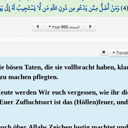
وَمَنْ أَضَلُّ مِمَّن يَدْعُو مِن دُونِ اللَّهِ مَن لَّا يَسْتَجِيبُ لَهُ إِلَىٰ يَوْ
)
4
502
الصفحة Page
e bösen Taten, die sie vollbracht haben, klar
g zu machen pflegten.
Heute werden Wir euch vergessen, wie ihr d
uer Zufluchtsort ist das (Höllen)feuer, und
r euch über Allahs Zeichen lustig machtet und