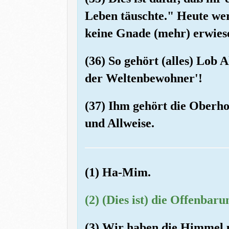
Leben täuschte." Heute wer
keine Gnade (mehr) erwies
(36) So gehört (alles) Lo
der Weltenbewohner'!
(37) Ihm gehört die Oberho
und Allweise.
(1) Ha-Mim.
(2) (Dies ist) die Offenbar
(3) Wir haben die Himmel u