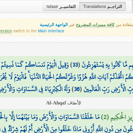
tafasir
التفاسيــر
Translations
التراجــم
ستفادة من
كافة مميزات المشروع
عبر
الواجهة الرئيسية
version
switch to the
Main interface
وَقِيلَ الْيَوْمَ نَنسَاكُمْ كَمَا نَسِيتُمْ لِ
)
33
(
م مَّا كَانُوا بِهِ يَسْتَهْزِئُونَ
مُ اتَّخَذْتُمْ آيَاتِ اللَّهِ هُزُوًا وَغَرَّتْكُمُ الْحَيَاةُ الدُّنْيَا ۚ فَالْيَوْمَ لَا يُخ
وَلَهُ الْكِبْرِيَاءُ فِي السَّمَاوَاتِ وَالْأَرْضِ
)
36
(
بِّ الْأَرْضِ رَبِّ الْعَالَمِينَ
الأحقاف Al-Ahqaf
ِيزِ الْحَكِيمِ (2
مَا خَلَقْنَا السَّمَاوَاتِ وَالْأَرْضَ وَمَا بَيْنَهُمَا إِلَّا بِالْ
تَدْعُونَ مِن دُونِ اللَّهِ أَرُونِي مَاذَا خَلَقُوا مِنَ الْأَرْضِ أَمْ لَهُمْ شِرْكٌ فِي