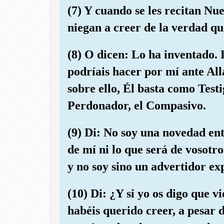
(7) Y cuando se les recitan Nue
niegan a creer de la verdad que
(8) O dicen: Lo ha inventado. 
podríais hacer por mí ante All
sobre ello, Él basta como Testi
Perdonador, el Compasivo.
(9) Di: No soy una novedad ent
de mí ni lo que será de vosotro
y no soy sino un advertidor exp
(10) Di: ¿Y si yo os digo que v
habéis querido creer, a pesar d