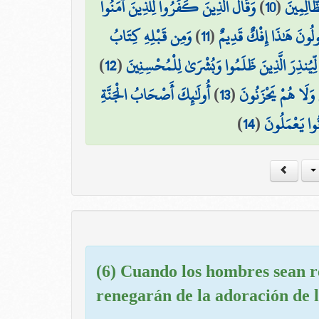
وَقَالَ الَّذِينَ كَفَرُوا لِلَّذِينَ آمَنُوا
)
10
(
َّالِمِينَ
وَمِن قَبْلِهِ كِتَابُ
)
11
(
َقُولُونَ هَٰذَا إِفْكٌ قَدِيمٌ
)
12
(
لِّيُنذِرَ الَّذِينَ ظَلَمُوا وَبُشْرَىٰ لِلْمُحْسِنِينَ
أُولَٰئِكَ أَصْحَابُ الْجَنَّةِ
)
13
(
ْ وَلَا هُمْ يَحْزَنُونَ
)
14
(
ُوا يَعْمَلُونَ
(6) Cuando los hombres sean re
renegarán de la adoración de l