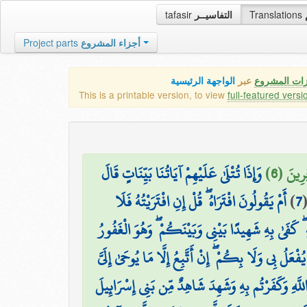
tafasir
التفاسيــر
Translations
Project parts
أجزاء المشروع
زات المشروع
عبر
الواجهة الرئيسية
This is a printable version, to view
full-featured versi
ِرِينَ (6
وَإِذَا تُتْلَىٰ عَلَيْهِمْ آيَاتُنَا بَيِّنَاتٍ قَالَ
أَمْ يَقُولُونَ افْتَرَاهُ ۖ قُلْ إِنِ افْتَرَيْتُهُ فَلَا
)
7
ۖ كَفَىٰ بِهِ شَهِيدًا بَيْنِي وَبَيْنَكُمْ ۖ وَهُوَ الْغَفُورُ
عَلُ بِي وَلَا بِكُمْ ۖ إِنْ أَتَّبِعُ إِلَّا مَا يُوحَىٰ إِلَيَّ
للَّهِ وَكَفَرْتُم بِهِ وَشَهِدَ شَاهِدٌ مِّن بَنِي إِسْرَائِيلَ