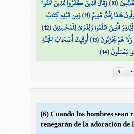
وَقَالَ الَّذِينَ كَفَرُوا لِلَّذِينَ آمَنُوا
)
10
(
َّالِمِينَ
وَمِن قَبْلِهِ كِتَابُ
)
11
(
َقُولُونَ هَٰذَا إِفْكٌ قَدِيمٌ
)
12
(
لِّيُنذِرَ الَّذِينَ ظَلَمُوا وَبُشْرَىٰ لِلْمُحْسِنِينَ
أُولَٰئِكَ أَصْحَابُ الْجَنَّةِ
)
13
(
ْ وَلَا هُمْ يَحْزَنُونَ
)
14
(
ُوا يَعْمَلُونَ
(6) Cuando los hombres sean re
renegarán de la adoración de l