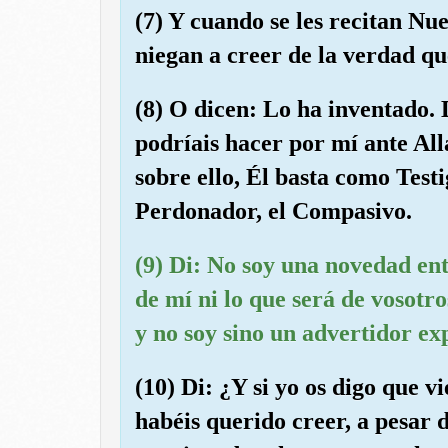
(7) Y cuando se les recitan Nue
niegan a creer de la verdad que
(8) O dicen: Lo ha inventado. 
podríais hacer por mí ante All
sobre ello, Él basta como Testi
Perdonador, el Compasivo.
(9) Di: No soy una novedad ent
de mí ni lo que será de vosotro
y no soy sino un advertidor exp
(10) Di: ¿Y si yo os digo que v
habéis querido creer, a pesar d