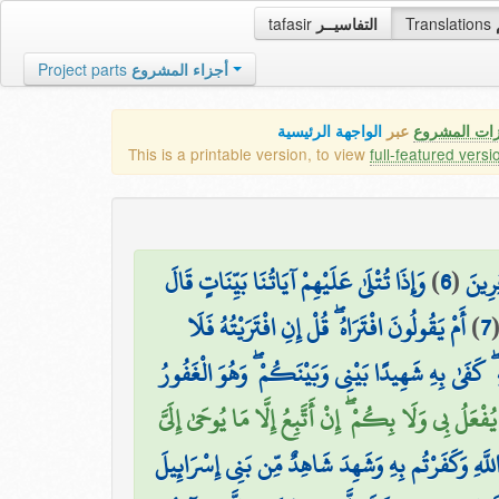
tafasir
التفاسيــر
Translations
Project parts
أجزاء المشروع
زات المشروع
عبر
الواجهة الرئيسية
This is a printable version, to view
full-featured versi
وَإِذَا تُتْلَىٰ عَلَيْهِمْ آيَاتُنَا بَيِّنَاتٍ قَالَ
)
6
(
ِرِينَ
أَمْ يَقُولُونَ افْتَرَاهُ ۖ قُلْ إِنِ افْتَرَيْتُهُ فَلَا
)
7
ۖ كَفَىٰ بِهِ شَهِيدًا بَيْنِي وَبَيْنَكُمْ ۖ وَهُوَ الْغَفُورُ
عَلُ بِي وَلَا بِكُمْ ۖ إِنْ أَتَّبِعُ إِلَّا مَا يُوحَىٰ إِلَيَّ
للَّهِ وَكَفَرْتُم بِهِ وَشَهِدَ شَاهِدٌ مِّن بَنِي إِسْرَائِيلَ