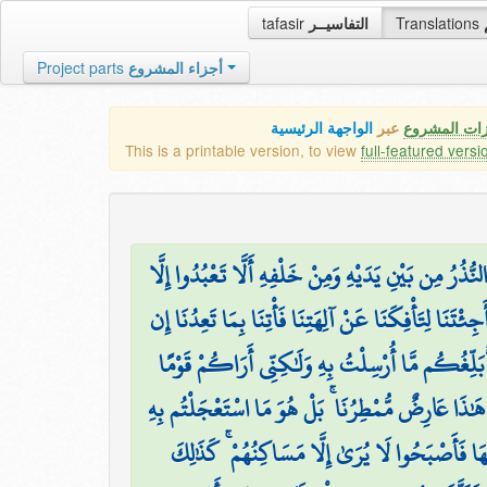
tafasir
التفاسيــر
Translations
Project parts
أجزاء المشروع
زات المشروع
عبر
الواجهة الرئيسية
This is a printable version, to view
full-featured versi
۞ رُ مِن بَيْنِ يَدَيْهِ وَمِنْ خَلْفِهِ أَلَّا تَعْبُدُوا إِلَّا
َجِئْتَنَا لِتَأْفِكَنَا عَنْ آلِهَتِنَا فَأْتِنَا بِمَا تَعِدُنَا إِن
وَأُبَلِّغُكُم مَّا أُرْسِلْتُ بِهِ وَلَٰكِنِّي أَرَاكُمْ قَوْمًا
ُوا هَٰذَا عَارِضٌ مُّمْطِرُنَا ۚ بَلْ هُوَ مَا اسْتَعْجَلْتُم بِهِ
بِّهَا فَأَصْبَحُوا لَا يُرَىٰ إِلَّا مَسَاكِنُهُمْ ۚ كَذَٰلِكَ