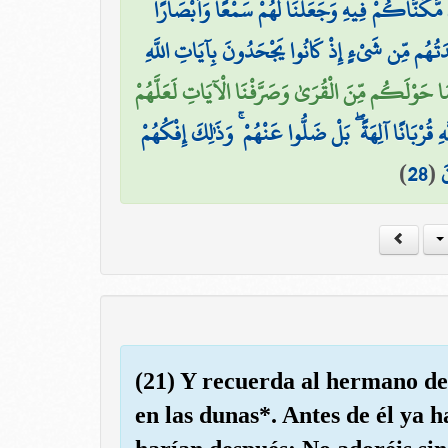
 مَّكَّنَّاكُمْ فِيهِ وَجَعَلْنَا لَهُمْ سَمْعًا وَأَبْصَارًا
ئِدَتُهُم مِّن شَيْءٍ إِذْ كَانُوا يَجْحَدُونَ بِآيَاتِ اللَّهِ
مَا حَوْلَكُم مِّنَ الْقُرَىٰ وَصَرَّفْنَا الْآيَاتِ لَعَلَّهُمْ
ِ قُرْبَانًا آلِهَةً ۖ بَلْ ضَلُّوا عَنْهُمْ ۚ وَذَٰلِكَ إِفْكُهُمْ
)
28
(
َ
(21) Y recuerda al hermano de 
en las dunas*. Antes de él ya 