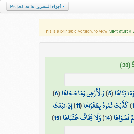
Project parts
أجزاء المشروع
This is a printable version, to view
full-featured 
 (20
)
6
(
وَالْأَرْضِ وَمَا طَحَاهَا
)
5
(
َمَا بَنَاهَا
إِذِ انبَعَثَ
)
11
(
كَذَّبَتْ ثَمُودُ بِطَغْوَاهَا
)
)
15
(
وَلَا يَخَافُ عُقْبَاهَا
)
14
(
مْ فَسَوَّاهَا