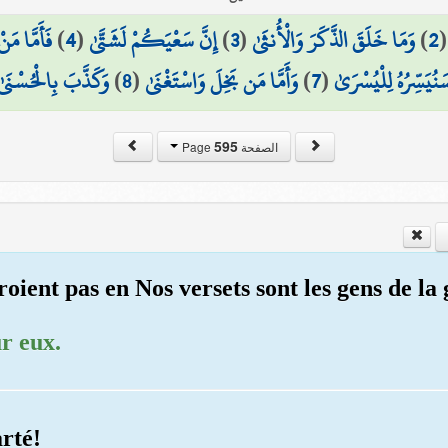
فَأَمَّا مَن
)
4
(
إِنَّ سَعْيَكُمْ لَشَتَّىٰ
)
3
(
وَمَا خَلَقَ الذَّكَرَ وَالْأُنثَىٰ
)
2
وَكَذَّبَ بِالْحُسْنَىٰ
)
8
(
وَأَمَّا مَن بَخِلَ وَاسْتَغْنَىٰ
)
7
(
َنُيَسِّرُهُ لِلْيُسْرَىٰ
595
الصفحة Page
roient pas en Nos versets sont les gens de la
r eux.
arté!