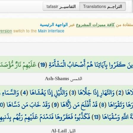
tafasir
التفاسيــر
Translations
التراجــم
ستفادة من
كافة مميزات المشروع
عبر
الواجهة الرئيسية
version
switch to the
Main interface
عَلَيْهِمْ نَارٌ مُّؤْصَدَةٌ)
)
19
(
ذِينَ كَفَرُوا بِآيَاتِنَا هُمْ أَصْحَابُ الْمَشْأَمَةِ
الشمس Ash-Shams
وَالسَّمَاءِ و
)
4
(
وَاللَّيْلِ إِذَا يَغْشَاهَا
)
3
(
وَالنَّهَارِ إِذَا جَلَّاهَا
)
2
(
َاهَا
10
(
وَقَدْ خَابَ مَن دَسَّاهَا
)
9
(
قَدْ أَفْلَحَ مَن زَكَّاهَا
)
8
(
َهَا وَتَقْوَاهَا
فَكَذَّبُوهُ فَعَقَرُوهَا فَدَمْدَمَ عَلَيْهِمْ رَبُّهُم بِذَنبِهِ
)
13
(
ةَ اللَّهِ وَسُقْيَاهَا
الليل Al-Lail