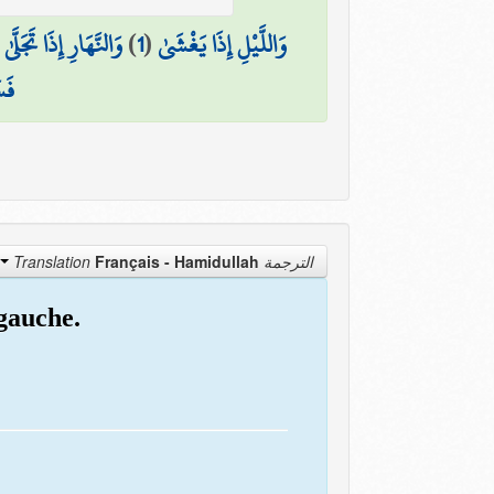
(
وَالنَّهَارِ إِذَا تَجَلَّىٰ
)
1
(
وَاللَّيْلِ إِذَا يَغْشَىٰ
فَس
Français - Hamidullah
الترجمة Translation
 gauche.