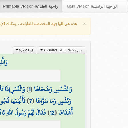
Printable Version
Main Version
الواجهة الرئيسية
واجهة الطباعة
×
هذه هي الواجهة المخصصة للطباعة ، يمكنك الإ
Al-Balad
20
البلد
سورة Sura
آية Aya
وَالَّ
وَالْقَمَرِ إِذَا تَل
)
1
(
وَالشَّمْسِ وَضُحَاهَا
فَأَلْهَمَهَا فُجُور
)
7
(
وَنَفْسٍ وَمَا سَوَّاهَا
فَقَالَ لَهُمْ رَسُولُ اللَّهِ نَاقَ
)
12
(
أَشْقَاهَا