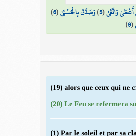
)
6
(
وَصَدَّقَ بِالْحُسْنَىٰ
)
5
(
ْ أَعْطَىٰ وَاتَّقَىٰ
)
9
(
(19) alors que ceux qui ne c
(20) Le Feu se refermera su
(1) Par le soleil et par sa cl