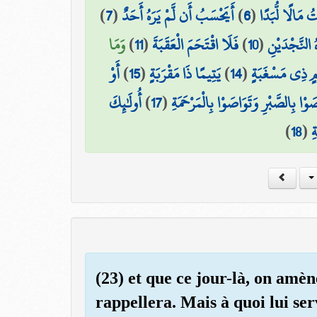
)
7
(
أَيَحْسَبُ أَن لَّمْ يَرَهُ أَحَدٌ
)
6
(
 مَالًا لُّبَدًا
وَمَا
)
11
(
فَلَا اقْتَحَمَ الْعَقَبَةَ
)
10
(
ُ النَّجْدَيْنِ
أَوْ
)
15
(
يَتِيمًا ذَا مَقْرَبَةٍ
)
14
(
وْمٍ ذِي مَسْغَبَةٍ
أُولَٰئِكَ
)
17
(
َوْا بِالصَّبْرِ وَتَوَاصَوْا بِالْمَرْحَمَةِ
)
18
(
ِ
(23) et que ce jour-là, on amèn
rappellera. Mais à quoi lui ser