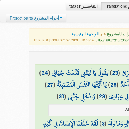
tafasir
التفاسيــر
Translations
Project parts
أجزاء المشروع
زات المشروع
عبر
الواجهة الرئيسية
This is a printable version, to view
full-featured versi
)
24
(
يَقُولُ يَا لَيْتَنِي قَدَّمْتُ لِحَيَاتِي
)
23
(
كْرَىٰ
)
27
(
يَا أَيَّتُهَا النَّفْسُ الْمُطْمَئِنَّةُ
)
26
(
أَحَدٌ
)
30
(
وَادْخُلِي جَنَّتِي
)
29
(
فِي عِبَادِي
لَقَدْ خَلَقْنَا الْإِنسَانَ فِي كَبَدٍ
)
3
(
لِدٍ وَمَا وَلَدَ