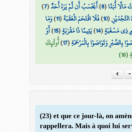
)
7
(
أَيَحْسَبُ أَن لَّمْ يَرَهُ أَحَدٌ
)
6
(
 مَالًا لُّبَدًا
وَمَا
)
11
(
فَلَا اقْتَحَمَ الْعَقَبَةَ
)
10
(
ُ النَّجْدَيْنِ
أَوْ
)
15
(
يَتِيمًا ذَا مَقْرَبَةٍ
)
14
(
وْمٍ ذِي مَسْغَبَةٍ
أُولَٰئِكَ
)
17
(
َوْا بِالصَّبْرِ وَتَوَاصَوْا بِالْمَرْحَمَةِ
 (18
(23) et que ce jour-là, on amèn
rappellera. Mais à quoi lui ser