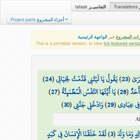
tafasir
التفاسيــر
Translations
Project parts
أجزاء المشروع
زات المشروع
عبر
الواجهة الرئيسية
This is a printable version, to view
full-featured versi
)
24
(
يَقُولُ يَا لَيْتَنِي قَدَّمْتُ لِحَيَاتِي
)
23
(
كْرَىٰ
)
27
(
يَا أَيَّتُهَا النَّفْسُ الْمُطْمَئِنَّةُ
)
26
(
أَحَدٌ
)
30
(
وَادْخُلِي جَنَّتِي
)
29
(
فِي عِبَادِي
لَقَدْ خَلَقْنَا الْإِنسَانَ فِي كَبَدٍ
)
3
(
لِدٍ وَمَا وَلَدَ