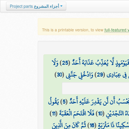
Project parts
أجزاء المشروع
This is a printable version, to view
full-featured 
وَلَا
)
25
(
َيَوْمَئِذٍ لَّا يُعَذِّبُ عَذَابَهُ أَحَدٌ
)
30
(
وَادْخُلِي جَنَّتِي
)
29
(
ي فِي عِبَادِي
يَقُولُ
)
5
(
َحْسَبُ أَن لَّن يَقْدِرَ عَلَيْهِ أَحَدٌ
)
11
(
فَلَا اقْتَحَمَ الْعَقَبَةَ
)
10
(
اهُ النَّجْدَيْنِ
ثُمَّ كَانَ مِنَ الَّذِينَ
)
16
(
سْكِينًا ذَا مَتْرَبَةٍ