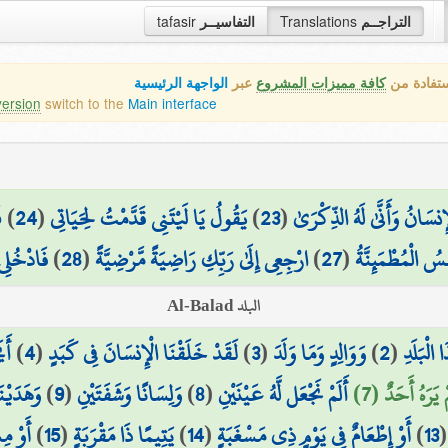
tafasir
التفاسيــر
Translations
التراجــم
ستفادة من
كافة مميزات المشروع
عبر
الواجهة الرئيسية
version
switch to the
Main interface
ف
)
24
(
يَقُولُ يَا لَيْتَنِي قَدَّمْتُ لِحَيَاتِي
)
23
(
ْإِنسَانُ وَأَنَّىٰ لَهُ الذِّكْرَىٰ
فَادْخُلِ
)
28
(
ارْجِعِي إِلَىٰ رَبِّكِ رَاضِيَةً مَّرْضِيَّةً
)
27
(
َفْسُ الْمُطْمَئِنَّةُ
البلد Al-Balad
أَي
)
4
(
لَقَدْ خَلَقْنَا الْإِنسَانَ فِي كَبَدٍ
)
3
(
وَوَالِدٍ وَمَا وَلَدَ
)
2
(
الْبَلَدِ
وَهَدَيْنَ
)
9
(
وَلِسَانًا وَشَفَتَيْنِ
)
8
(
أَلَمْ نَجْعَل لَّهُ عَيْنَيْنِ
يَرَهُ أَحَدٌ (7
أَوْ مِ
)
15
(
يَتِيمًا ذَا مَقْرَبَةٍ
)
14
(
أَوْ إِطْعَامٌ فِي يَوْمٍ ذِي مَسْغَبَةٍ
)
13