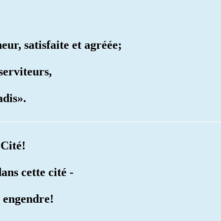
eur, satisfaite et agréée;
serviteurs,
adis».
 Cité!
dans cette cité -
il engendre!