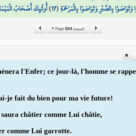
أُولَٰئِكَ أَصْحَابُ الْمَيْمَنَ
)
17
(
 وَتَوَاصَوْا بِالصَّبْرِ وَتَوَاصَوْا بِالْمَرْحَمَةِ
594
الصفحة Page
mènera l'Enfer; ce jour-là, l'homme se rappe
ai-je fait du bien pour ma vie future!
e saura châtier comme Lui châtie,
ter comme Lui garrotte.