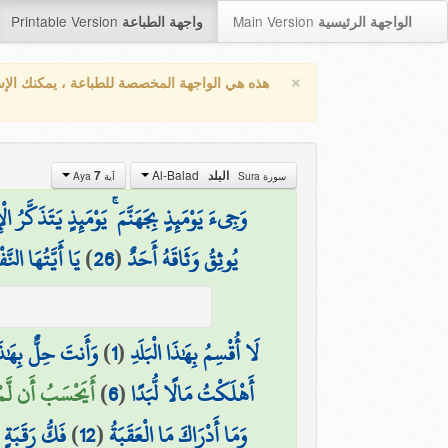
Printable Version
Main Version
الواجهة الرئيسية
واجهة الطباعة
×
هذه هي الواجهة المخصصة للطباعة ، يمكنك الإ
Al-Balad
7
البلد
سورة Sura
آية Aya
وَجِيءَ يَوْمَئِذٍ بِجَهَنَّمَ ۚ يَوْمَئِذٍ يَتَذَكَّرُ ال
يَا أَيَّتُهَا النّ
)
26
(
يُوثِقُ وَثَاقَهُ أَحَدٌ
وَأَنتَ حِلٌّ بِهَٰذَا 
)
1
(
لَا أُقْسِمُ بِهَٰذَا الْبَلَدِ
أَيَحْسَبُ أَن لَّمْ )
)
6
(
أَهْلَكْتُ مَالًا لُّبَدًا
(
فَكُّ رَقَبَةٍ
)
12
(
وَمَا أَدْرَاكَ مَا الْعَقَبَةُ