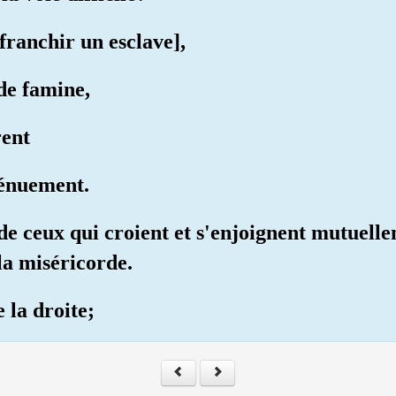
ffranchir un esclave],
 de famine,
rent
dénuement.
, de ceux qui croient et s'enjoignent mutuell
la miséricorde.
 la droite;