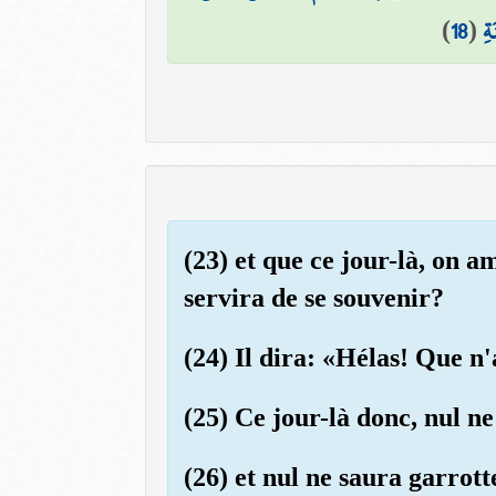
)
18
(
ةِ
(23) et que ce jour-là, on a
servira de se souvenir?
(24) Il dira: «Hélas! Que n'
(25) Ce jour-là donc, nul n
(26) et nul ne saura garrot