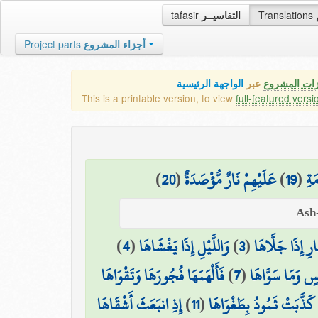
tafasir
التفاسيــر
Translations
Project parts
أجزاء المشروع
زات المشروع
عبر
الواجهة الرئيسية
This is a printable version, to view
full-featured versi
)
20
(
عَلَيْهِمْ نَارٌ مُّؤْصَدَةٌ
)
19
(
َةِ
)
4
(
وَاللَّيْلِ إِذَا يَغْشَاهَا
)
3
(
َارِ إِذَا جَلَّاهَا
فَأَلْهَمَهَا فُجُورَهَا وَتَقْوَاهَا
)
7
(
سٍ وَمَا سَوَّاهَا
إِذِ انبَعَثَ أَشْقَاهَا
)
11
(
كَذَّبَتْ ثَمُودُ بِطَغْوَاهَا