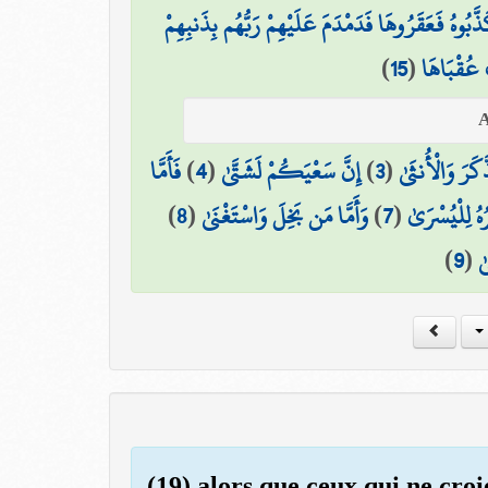
ذَّبُوهُ فَعَقَرُوهَا فَدَمْدَمَ عَلَيْهِمْ رَبُّهُم بِذَنبِهِمْ
)
15
(
 عُقْبَاهَا
فَأَمَّا
)
4
(
إِنَّ سَعْيَكُمْ لَشَتَّىٰ
)
3
(
كَرَ وَالْأُنثَىٰ
)
8
(
وَأَمَّا مَن بَخِلَ وَاسْتَغْنَىٰ
)
7
(
ُهُ لِلْيُسْرَىٰ
)
9
(
ٰ
(19) alors que ceux qui ne croi