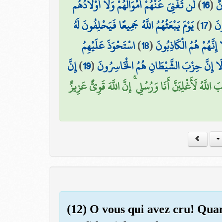
لَّن تُغْنِيَ عَنْهُمْ أَمْوَالُهُمْ وَلَا أَوْلَادُهُم
)
16
(
نٌ
يَوْمَ يَبْعَثُهُمُ اللَّهُ جَمِيعًا فَيَحْلِفُونَ لَهُ
)
17
(
ونَ
اسْتَحْوَذَ عَلَيْهِمُ
)
18
(
إِنَّهُمْ هُمُ الْكَاذِبُونَ
إِنَّ
)
19
(
أَلَا إِنَّ حِزْبَ الشَّيْطَانِ هُمُ الْخَاسِرُونَ
َ اللَّهُ لَأَغْلِبَنَّ أَنَا وَرُسُلِي ۚ إِنَّ اللَّهَ قَوِيٌّ عَزِيزٌ
(12) O vous qui avez cru! Qua