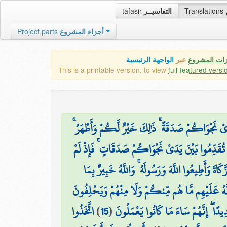
tafasir
التفاسيــر
Translations
Project parts
أجزاء المشروع
زات المشروع
عبر
الواجهة الرئيسية
This is a printable version, to view
full-featured versi
َ يَدَيْ نَجْوَاكُمْ صَدَقَةً ۚ ذَٰلِكَ خَيْرٌ لَّكُمْ وَأَطْهَرُ
 تُقَدِّمُوا بَيْنَ يَدَيْ نَجْوَاكُمْ صَدَقَاتٍ ۚ فَإِذْ لَمْ
اةَ وَأَطِيعُوا اللَّهَ وَرَسُولَهُ ۚ وَاللَّهُ خَبِيرٌ بِمَا
۞ َّهُ عَلَيْهِم مَّا هُم مِّنكُمْ وَلَا مِنْهُمْ وَيَحْلِفُونَ
اتَّخَذُوا
)
15
(
دِيدًا ۖ إِنَّهُمْ سَاءَ مَا كَانُوا يَعْمَلُونَ