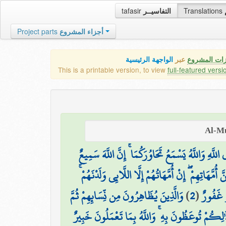
tafasir
التفاسيــر
Translations
Project parts
أجزاء المشروع
زات المشروع
عبر
الواجهة الرئيسية
This is a printable version, to view
full-featured versi
اللَّهِ وَاللَّهُ يَسْمَعُ تَحَاوُرَكُمَا ۚ إِنَّ اللَّهَ سَمِيعٌ
َّهَاتِهِمْ ۖ إِنْ أُمَّهَاتُهُمْ إِلَّا اللَّائِي وَلَدْنَهُمْ
وَالَّذِينَ يُظَاهِرُونَ مِن نِّسَائِهِمْ ثُمَّ
)
2
(
ٌّ غَفُورٌ
َٰلِكُمْ تُوعَظُونَ بِهِ ۚ وَاللَّهُ بِمَا تَعْمَلُونَ خَبِيرٌ