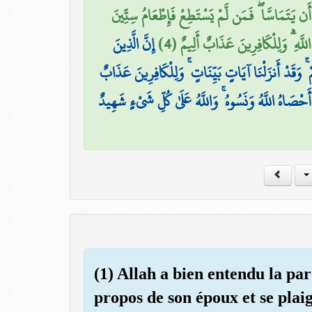
َن يَتَمَاسَّا ۖ فَمَن لَّمْ يَسْتَطِعْ فَإِطْعَامُ سِتِّينَ
للَّهِ ۗ وَلِلْكَافِرِينَ عَذَابٌ أَلِيمٌ (4
إِنَّ الَّذِينَ
ۚ وَقَدْ أَنزَلْنَا آيَاتٍ بَيِّنَاتٍ ۚ وَلِلْكَافِرِينَ عَذَابٌ
ۚ أَحْصَاهُ اللَّهُ وَنَسُوهُ ۚ وَاللَّهُ عَلَىٰ كُلِّ شَيْءٍ شَهِيدٌ
(1) Allah a bien entendu la paro
propos de son époux et se plaig