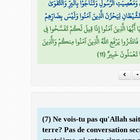
َانِ وَمَعْصِيَتِ الرَّسُولِ وَتَنَاجَوْا بِالْبِرِّ وَالتَّقْوَىٰ
الشَّيْطَانِ لِيَحْزُنَ الَّذِينَ آمَنُوا وَلَيْسَ بِضَارِّهِمْ
َا أَيُّهَا الَّذِينَ آمَنُوا إِذَا قِيلَ لَكُمْ تَفَسَّحُوا فِي
انشُزُوا يَرْفَعِ اللَّهُ الَّذِينَ آمَنُوا مِنكُمْ وَالَّذِينَ
ا تَعْمَلُونَ خَبِيرٌ (11
(7) Ne vois-tu pas qu'Allah sait
terre? Pas de conversation secr