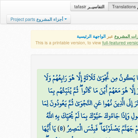
tafasir
التفاسيــر
Translations
Project parts
أجزاء المشروع
زات المشروع
عبر
الواجهة الرئيسية
This is a printable version, to view
full-featured versi
مَا يَكُونُ مِن نَّجْوَىٰ ثَلَاثَةٍ إِلَّا هُوَ رَابِعُهُمْ وَلَا
َّا هُوَ مَعَهُمْ أَيْنَ مَا كَانُوا ۖ ثُمَّ يُنَبِّئُهُم بِمَا
 تَرَ إِلَى الَّذِينَ نُهُوا عَنِ النَّجْوَىٰ ثُمَّ يَعُودُونَ لِمَا
لِ وَإِذَا جَاءُوكَ حَيَّوْكَ بِمَا لَمْ يُحَيِّكَ بِهِ اللَّهُ
يَا أَيُّهَا
)
8
(
ُمْ جَهَنَّمُ يَصْلَوْنَهَا ۖ فَبِئْسَ الْمَصِيرُ