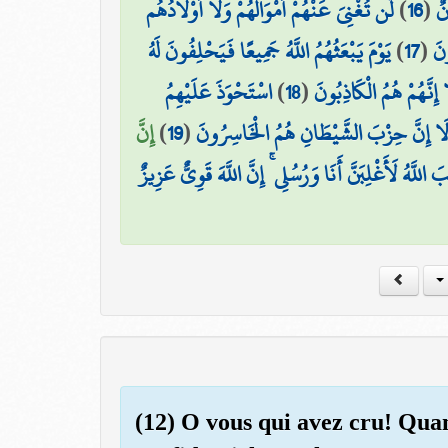
لَّن تُغْنِيَ عَنْهُمْ أَمْوَالُهُمْ وَلَا أَوْلَادُهُم
)
16
(
نٌ
يَوْمَ يَبْعَثُهُمُ اللَّهُ جَمِيعًا فَيَحْلِفُونَ لَهُ
)
17
(
ونَ
اسْتَحْوَذَ عَلَيْهِمُ
)
18
(
إِنَّهُمْ هُمُ الْكَاذِبُونَ
إِنَّ
)
19
(
أَلَا إِنَّ حِزْبَ الشَّيْطَانِ هُمُ الْخَاسِرُونَ
َ اللَّهُ لَأَغْلِبَنَّ أَنَا وَرُسُلِي ۚ إِنَّ اللَّهَ قَوِيٌّ عَزِيزٌ
(12) O vous qui avez cru! Qua