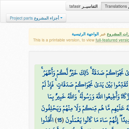
tafasir
التفاسيــر
Translations
Project parts
أجزاء المشروع
زات المشروع
عبر
الواجهة الرئيسية
This is a printable version, to view
full-featured versi
َ يَدَيْ نَجْوَاكُمْ صَدَقَةً ۚ ذَٰلِكَ خَيْرٌ لَّكُمْ وَأَطْهَرُ
 تُقَدِّمُوا بَيْنَ يَدَيْ نَجْوَاكُمْ صَدَقَاتٍ ۚ فَإِذْ لَمْ
اةَ وَأَطِيعُوا اللَّهَ وَرَسُولَهُ ۚ وَاللَّهُ خَبِيرٌ بِمَا
۞ َّهُ عَلَيْهِم مَّا هُم مِّنكُمْ وَلَا مِنْهُمْ وَيَحْلِفُونَ
اتَّخَذُوا
)
15
(
دِيدًا ۖ إِنَّهُمْ سَاءَ مَا كَانُوا يَعْمَلُونَ