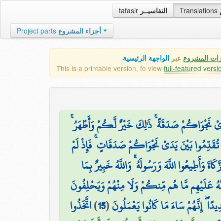
tafasir
التفاسيــر
Translations
Project parts
أجزاء المشروع
زات المشروع
عبر
الواجهة الرئيسية
This is a printable version, to view
full-featured versi
َ يَدَيْ نَجْوَاكُمْ صَدَقَةً ۚ ذَٰلِكَ خَيْرٌ لَّكُمْ وَأَطْهَرُ
 تُقَدِّمُوا بَيْنَ يَدَيْ نَجْوَاكُمْ صَدَقَاتٍ ۚ فَإِذْ لَمْ
اةَ وَأَطِيعُوا اللَّهَ وَرَسُولَهُ ۚ وَاللَّهُ خَبِيرٌ بِمَا
۞ َّهُ عَلَيْهِم مَّا هُم مِّنكُمْ وَلَا مِنْهُمْ وَيَحْلِفُونَ
اتَّخَذُوا
)
15
(
دِيدًا ۖ إِنَّهُمْ سَاءَ مَا كَانُوا يَعْمَلُونَ