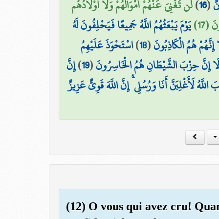
لَّن تُغْنِيَ عَنْهُمْ أَمْوَالُهُمْ وَلَا أَوْلَادُهُم
)
16
(
نٌ
َ (17
يَوْمَ يَبْعَثُهُمُ اللَّهُ جَمِيعًا فَيَحْلِفُونَ لَهُ
اسْتَحْوَذَ عَلَيْهِمُ
)
18
(
إِنَّهُمْ هُمُ الْكَاذِبُونَ
إِنَّ
)
19
(
أَلَا إِنَّ حِزْبَ الشَّيْطَانِ هُمُ الْخَاسِرُونَ
َ اللَّهُ لَأَغْلِبَنَّ أَنَا وَرُسُلِي ۚ إِنَّ اللَّهَ قَوِيٌّ عَزِيزٌ
(12) O vous qui avez cru! Qua