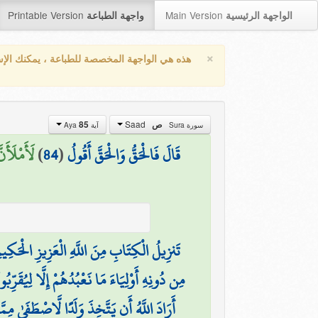
Printable Version
Main Version
الواجهة الرئيسية
واجهة الطباعة
×
هذه هي الواجهة المخصصة للطباعة ، يمكنك الإ
Saad
85
ص
سورة Sura
آية Aya
لَأَمْلَأَ)
)
84
(
قَالَ فَالْحَقُّ وَالْحَقَّ أَقُولُ
تَنزِيلُ الْكِتَابِ مِنَ اللَّهِ الْعَزِيزِ الْحَكِيم
مِن دُونِهِ أَوْلِيَاءَ مَا نَعْبُدُهُمْ إِلَّا لِيُقَرِّب
أَرَادَ اللَّهُ أَن يَتَّخِذَ وَلَدًا لَّاصْطَفَىٰ مِمَّ