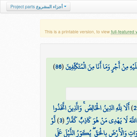
Project parts
أجزاء المشروع
This is a printable version, to view
full-featured 
)
86
(
هِ مِنْ أَجْرٍ وَمَا أَنَا مِنَ الْمُتَكَلِّفِينَ
أَلَا لِلَّهِ الدِّينُ الْخَالِصُ ۚ وَالَّذِينَ اتَّخَذُوا
)
2
لَّوْ
)
3
(
ِنَّ اللَّهَ لَا يَهْدِي مَنْ هُوَ كَاذِبٌ كَفَّارٌ
اتِ وَالْأَرْضَ بِالْحَقِّ ۖ يُكَوِّرُ اللَّيْلَ عَلَى