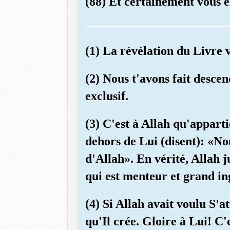
(88) Et certainement vous e
(1) La révélation du Livre v
(2) Nous t'avons fait desce
exclusif.
(3) C'est à Allah qu'appart
dehors de Lui (disent): «N
d'Allah». En vérité, Allah j
qui est menteur et grand in
(4) Si Allah avait voulu S'a
qu'Il crée. Gloire à Lui! C