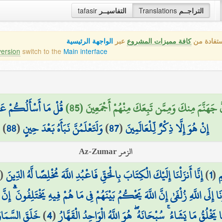
tafasir
التفاسيــر
Translations
التراجــم
ستفادة من
كافة مميزات المشروع
عبر
الواجهة الرئيسية
version
switch to the
Main interface
نَّ جَهَنَّمَ مِنكَ وَمِمَّن تَبِعَكَ مِنْهُمْ أَجْمَعِينَ (85
قُلْ مَا أَسْأَلُكُمْ عَلَيْ
)
88
(
وَلَتَعْلَمُنَّ نَبَأَهُ بَعْدَ حِينٍ
)
87
(
إِنْ هُوَ إِلَّا ذِكْرٌ لِّلْعَالَمِينَ
الزمر Az-Zumar
(
إِنَّا أَنزَلْنَا إِلَيْكَ الْكِتَابَ بِالْحَقِّ فَاعْبُدِ اللَّهَ مُخْلِصًا لَّهُ الدِّينَ
)
1
(
ِ
ُونَا إِلَى اللَّهِ زُلْفَىٰ إِنَّ اللَّهَ يَحْكُمُ بَيْنَهُمْ فِي مَا هُمْ فِيهِ يَخْتَلِفُونَ ۗ إ
خَلَقَ السَّمَاوَ
)
4
(
ا يَخْلُقُ مَا يَشَاءُ ۚ سُبْحَانَهُ ۖ هُوَ اللَّهُ الْوَاحِدُ الْقَهَّارُ