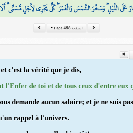
ارَ عَلَى اللَّيْلِ ۖ وَسَخَّرَ الشَّمْسَ وَالْقَمَرَ ۖ كُلٌّ يَجْرِي لِأَجَلٍ مُّسَمًّى ۗ أَلَا ه
458
الصفحة Page
et c'est la vérité que je dis,
 l'Enfer de toi et de tous ceux d'entre eux q
vous demande aucun salaire; et je ne suis pa
u'un rappel à l'univers.