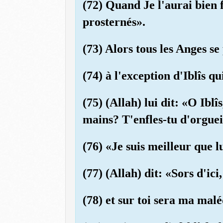
(72) Quand Je l'aurai bien f
prosternés».
(73) Alors tous les Anges se
(74) à l'exception d'Iblîs qu
(75) (Allah) lui dit: «O Ibl
mains? T'enfles-tu d'orguei
(76) «Je suis meilleur que lu
(77) (Allah) dit: «Sors d'ici
(78) et sur toi sera ma malé