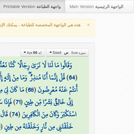
Printable Version
Main Version
الواجهة الرئيسية
واجهة الطباعة
×
هذه هي الواجهة المخصصة للطباعة ، يمكنك الإ
Saad
66
ص
سورة Sura
آية Aya
وَقَالُوا مَا لَنَا لَا نَرَىٰ رِجَالًا كُنَّا نَعُدّ
قُلْ إِنَّمَا أَنَا مُنذِرٌ ۖ وَمَا مِنْ إِلَٰهٍ إِلّ
)
64
(
مَا كَانَ لِيَ مِن
)
68
(
أَنتُمْ عَنْهُ مُعْرِضُونَ
فَإِذَا 
)
71
(
إِنِّي خَالِقٌ بَشَرًا مِّن طِينٍ
قَالَ 
)
74
(
اسْتَكْبَرَ وَكَانَ مِنَ الْكَافِرِينَ
6
(
خَلَقْتَنِي مِن نَّارٍ وَخَلَقْتَهُ مِن طِينٍ