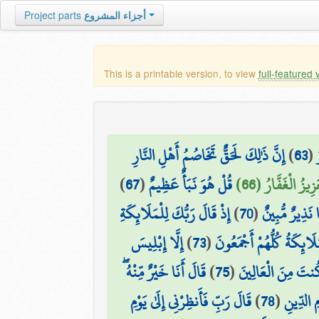
Project parts
أجزاء المشروع
This is a printable version, to view
full-featured 
إِنَّ ذَٰلِكَ لَحَقٌّ تَخَاصُمُ أَهْلِ النَّارِ
)
63
(
)
67
(
قُلْ هُوَ نَبَأٌ عَظِيمٌ
يزُ الْغَفَّارُ (66
إِذْ قَالَ رَبُّكَ لِلْمَلَائِكَةِ
)
70
(
َا نَذِيرٌ مُّبِينٌ
إِلَّا إِبْلِيسَ
)
73
(
َائِكَةُ كُلُّهُمْ أَجْمَعُونَ
قَالَ أَنَا خَيْرٌ مِّنْهُ ۖ
)
75
(
كُنتَ مِنَ الْعَالِينَ
قَالَ رَبِّ فَأَنظِرْنِي إِلَىٰ يَوْمِ
)
78
(
مِ الدِّينِ