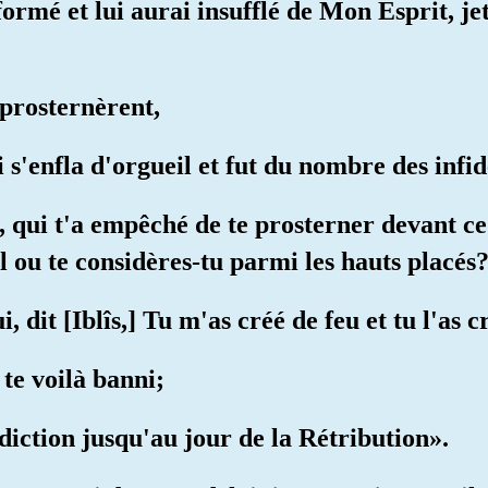
ormé et lui aurai insufflé de Mon Esprit, je
 prosternèrent,
i s'enfla d'orgueil et fut du nombre des infid
îs, qui t'a empêché de te prosterner devant c
l ou te considères-tu parmi les hauts placés
i, dit [Iblîs,] Tu m'as créé de feu et tu l'as c
, te voilà banni;
diction jusqu'au jour de la Rétribution».