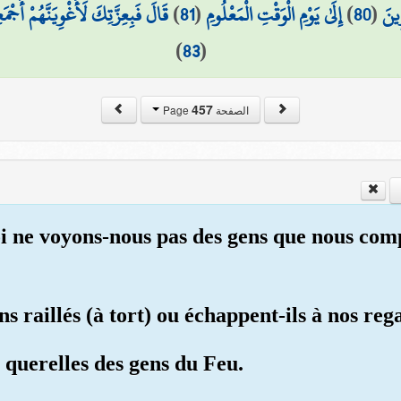
قَالَ فَبِعِزَّتِكَ لَأُغْوِيَنَّهُمْ أَجْمَ
)
81
(
إِلَىٰ يَوْمِ الْوَقْتِ الْمَعْلُومِ
)
80
(
ِينَ
)
83
(
457
الصفحة Page
oi ne voyons-nous pas des gens que nous com
ns raillés (à tort) ou échappent-ils à nos re
s querelles des gens du Feu.