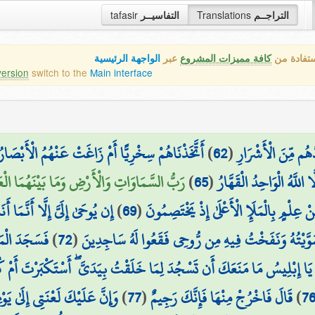
tafasir
التفاسيــر
Translations
التراجــم
ستفادة من
كافة مميزات المشروع
عبر
الواجهة الرئيسية
version
switch to the
Main interface
أَتَّخَذْنَاهُمْ سِخْرِيًّا أَمْ زَاغَتْ عَنْهُمُ الْأَبْصَارُ
)
62
(
ُهُم مِّنَ الْأَشْرَارِ
رَبُّ السَّمَاوَاتِ وَالْأَرْضِ وَمَا بَيْنَهُمَا الْعَزِ)
)
65
(
َا اللَّهُ الْوَاحِدُ الْقَهَّارُ
إِن يُوحَىٰ إِلَيَّ إِلَّا أَنَّمَا أَن
)
69
(
ْ عِلْمٍ بِالْمَلَإِ الْأَعْلَىٰ إِذْ يَخْتَصِمُونَ
فَسَجَدَ الْمَل
)
72
(
سَوَّيْتُهُ وَنَفَخْتُ فِيهِ مِن رُّوحِي فَقَعُوا لَهُ سَاجِدِينَ
يَا إِبْلِيسُ مَا مَنَعَكَ أَن تَسْجُدَ لِمَا خَلَقْتُ بِيَدَيَّ ۖ أَسْتَكْبَرْتَ أَمْ 
وَإِنَّ عَلَيْكَ لَعْنَتِي إِلَىٰ يَوْ
)
77
(
قَالَ فَاخْرُجْ مِنْهَا فَإِنَّكَ رَجِيمٌ
)
7