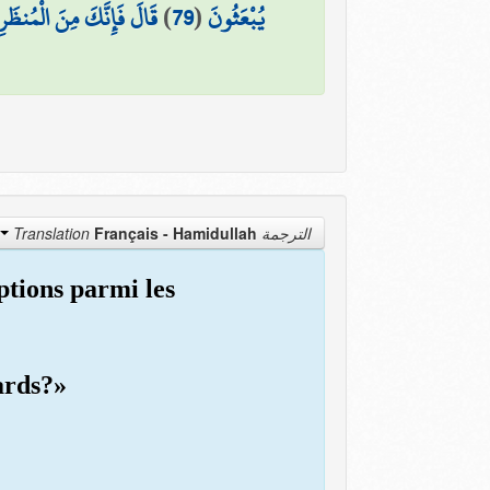
قَالَ فَإِنَّكَ مِنَ الْمُنظَر
)
79
(
يُبْعَثُونَ
Français - Hamidullah
الترجمة Translation
ptions parmi les
gards?»