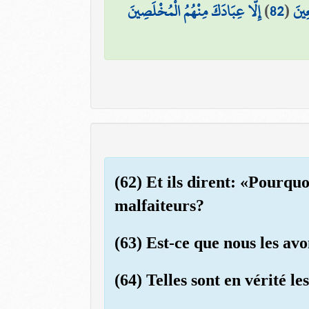
إِلَّا عِبَادَكَ مِنْهُمُ الْمُخْلَصِينَ
)
82
(
عِينَ
(62) Et ils dirent: «Pourqu
malfaiteurs?
(63) Est-ce que nous les avo
(64) Telles sont en vérité le