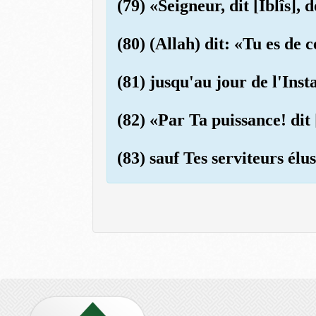
(79) «Seigneur, dit [Iblîs],
(80) (Allah) dit: «Tu es de 
(81) jusqu'au jour de l'Ins
(82) «Par Ta puissance! dit 
(83) sauf Tes serviteurs élu