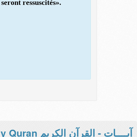
 seront ressuscités».
آيــــات - القرآن الكريم Holy Quran -