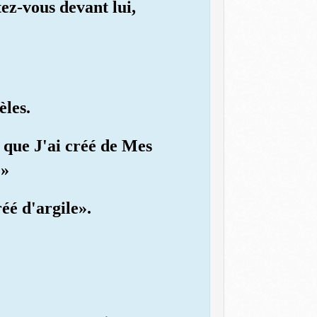
tez-vous devant lui,
èles.
e que J'ai créé de Mes
?»
réé d'argile».