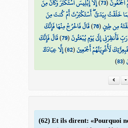
إِلَّا إِبْلِيسَ اسْتَكْبَرَ وَكَانَ مِنَ
)
73
(
ْ أَجْمَعُونَ
مَا خَلَقْتُ بِيَدَيَّ ۖ أَسْتَكْبَرْتَ أَمْ كُنتَ مِنَ
قَالَ فَاخْرُجْ مِنْهَا فَإِنَّكَ
)
76
(
لَقْتَهُ مِن طِينٍ
قَالَ فَإِنَّكَ
)
79
(
َبِّ فَأَنظِرْنِي إِلَىٰ يَوْمِ يُبْعَثُونَ
إِلَّا عِبَادَكَ
)
82
(
بِعِزَّتِكَ لَأُغْوِيَنَّهُمْ أَجْمَعِينَ
)
83
(
َ
(62) Et ils dirent: «Pourquoi 