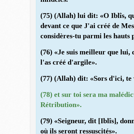
(75) (Allah) lui dit: «O Iblîs, 
devant ce que J'ai créé de Mes
considères-tu parmi les hauts 
(76) «Je suis meilleur que lui, 
l'as créé d'argile».
(77) (Allah) dit: «Sors d'ici, te
(78) et sur toi sera ma malédic
Rétribution».
(79) «Seigneur, dit [Iblîs], do
où ils seront ressuscités».