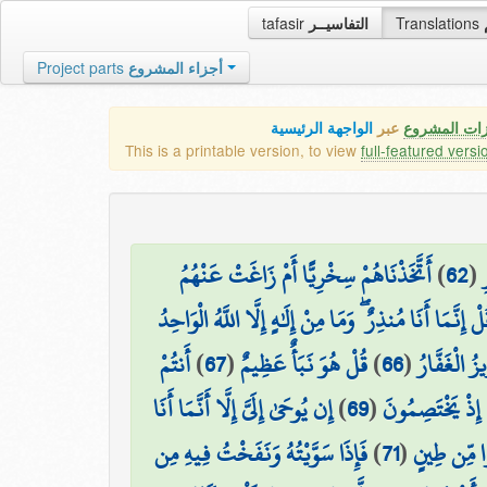
tafasir
التفاسيــر
Translations
Project parts
أجزاء المشروع
زات المشروع
عبر
الواجهة الرئيسية
This is a printable version, to view
full-featured versi
أَتَّخَذْنَاهُمْ سِخْرِيًّا أَمْ زَاغَتْ عَنْهُمُ
)
62
(
لْ إِنَّمَا أَنَا مُنذِرٌ ۖ وَمَا مِنْ إِلَٰهٍ إِلَّا اللَّهُ الْوَاحِدُ
أَنتُمْ
)
67
(
قُلْ هُوَ نَبَأٌ عَظِيمٌ
)
66
(
ُ الْغَفَّارُ
إِن يُوحَىٰ إِلَيَّ إِلَّا أَنَّمَا أَنَا
)
69
(
ٰ إِذْ يَخْتَصِمُونَ
فَإِذَا سَوَّيْتُهُ وَنَفَخْتُ فِيهِ مِن
)
71
(
رًا مِّن طِينٍ