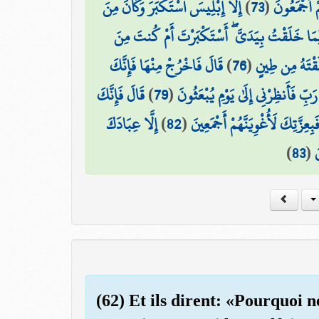
إِلَّا إِبْلِيسَ اسْتَكْبَرَ وَكَانَ مِنَ
)
73
(
ْ أَجْمَعُونَ
مَا خَلَقْتُ بِيَدَيَّ ۖ أَسْتَكْبَرْتَ أَمْ كُنتَ مِنَ
قَالَ فَاخْرُجْ مِنْهَا فَإِنَّكَ
)
76
(
لَقْتَهُ مِن طِينٍ
قَالَ فَإِنَّكَ
)
79
(
َبِّ فَأَنظِرْنِي إِلَىٰ يَوْمِ يُبْعَثُونَ
إِلَّا عِبَادَكَ
)
82
(
بِعِزَّتِكَ لَأُغْوِيَنَّهُمْ أَجْمَعِينَ
)
83
(
َ
(62) Et ils dirent: «Pourquoi 