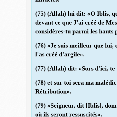
(75) (Allah) lui dit: «O Iblîs, 
devant ce que J'ai créé de Mes
considères-tu parmi les hauts 
(76) «Je suis meilleur que lui, 
l'as créé d'argile».
(77) (Allah) dit: «Sors d'ici, te
(78) et sur toi sera ma malédic
Rétribution».
(79) «Seigneur, dit [Iblîs], do
où ils seront ressuscités».