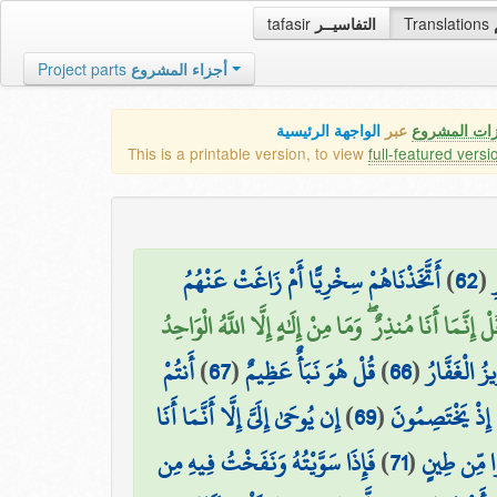
tafasir
التفاسيــر
Translations
Project parts
أجزاء المشروع
زات المشروع
عبر
الواجهة الرئيسية
This is a printable version, to view
full-featured versi
أَتَّخَذْنَاهُمْ سِخْرِيًّا أَمْ زَاغَتْ عَنْهُمُ
)
62
(
لْ إِنَّمَا أَنَا مُنذِرٌ ۖ وَمَا مِنْ إِلَٰهٍ إِلَّا اللَّهُ الْوَاحِدُ
أَنتُمْ
)
67
(
قُلْ هُوَ نَبَأٌ عَظِيمٌ
)
66
(
ُ الْغَفَّارُ
إِن يُوحَىٰ إِلَيَّ إِلَّا أَنَّمَا أَنَا
)
69
(
ٰ إِذْ يَخْتَصِمُونَ
فَإِذَا سَوَّيْتُهُ وَنَفَخْتُ فِيهِ مِن
)
71
(
رًا مِّن طِينٍ