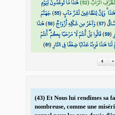
۞ رْفِ أَتْرَابٌ (52
هَٰذَا مَا تُوعَدُونَ لِيَوْمِ
جَهَنَّمَ
)
55
(
َٰذَا ۚ وَإِنَّ لِلطَّاغِينَ لَشَرَّ مَآبٍ
هَٰذَا
)
58
(
وَآخَرُ مِن شَكْلِهِ أَزْوَاجٌ
)
57
(
سَّاقٌ
قَالُوا بَلْ أَنتُمْ لَا مَرْحَبًا بِكُمْ ۖ أَنتُمْ
)
59
(
ِ
)
61
(
مَ لَنَا هَٰذَا فَزِدْهُ عَذَابًا ضِعْفًا فِي النَّارِ
(43) Et Nous lui rendîmes sa fa
nombreuse, comme une miséri