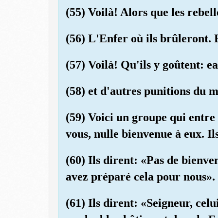
(55) Voilà! Alors que les rebell
(56) L'Enfer où ils brûleront. E
(57) Voilà! Qu'ils y goûtent: e
(58) et d'autres punitions du 
(59) Voici un groupe qui ent
vous, nulle bienvenue à eux. Il
(60) Ils dirent: «Pas de bienve
avez préparé cela pour nous».
(61) Ils dirent: «Seigneur, celu