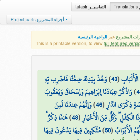
tafasir
التفاسيــر
Translations
Project parts
أجزاء المشروع
زات المشروع
عبر
الواجهة الرئيسية
This is a printable version, to view
full-featured versi
وَخُذْ بِيَدِكَ ضِغْثًا فَاضْرِب بِّهِ
)
43
(
 الْأَلْبَابِ
وَاذْكُرْ عِبَادَنَا إِبْرَاهِيمَ وَإِسْحَاقَ وَيَعْقُوبَ
)
4
وَإِنَّهُمْ عِندَنَا لَمِنَ
)
46
(
ِصَةٍ ذِكْرَى الدَّارِ
هَٰذَا ذِكْرٌ ۚ
)
48
(
 الْكِفْلِ ۖ وَكُلٌّ مِّنَ الْأَخْيَارِ
مُتَّكِئِينَ فِيهَا يَدْعُونَ فِيهَا
)
50
(
هُمُ الْأَبْوَابُ