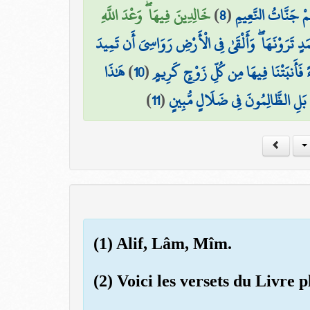
خَالِدِينَ فِيهَا ۖ وَعْدَ اللَّهِ
)
8
(
مْ جَنَّاتُ النَّعِيمِ
دٍ تَرَوْنَهَا ۖ وَأَلْقَىٰ فِي الْأَرْضِ رَوَاسِيَ أَن تَمِيدَ
هَٰذَا
)
10
(
ءً فَأَنبَتْنَا فِيهَا مِن كُلِّ زَوْجٍ كَرِيمٍ
)
11
(
ۚ بَلِ الظَّالِمُونَ فِي ضَلَالٍ مُّبِينٍ
(1) Alif, Lâm, Mîm.
(2) Voici les versets du Livre p