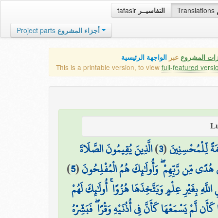
tafasir
التفاسيــر
Translations
Project parts
أجزاء المشروع
زات المشروع
عبر
الواجهة الرئيسية
This is a printable version, to view
full-featured versi
الَّذِينَ يُقِيمُونَ الصَّلَاةَ
)
3
(
ةً لِّلْمُحْسِنِينَ
)
5
(
ىٰ هُدًى مِّن رَّبِّهِمْ ۖ وَأُولَٰئِكَ هُمُ الْمُفْلِحُونَ
هِ بِغَيْرِ عِلْمٍ وَيَتَّخِذَهَا هُزُوًا ۚ أُولَٰئِكَ لَهُمْ
 كَأَن لَّمْ يَسْمَعْهَا كَأَنَّ فِي أُذُنَيْهِ وَقْرًا ۖ فَبَشِّرْهُ