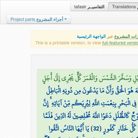
tafasir
التفاسيــر
Translations
Project parts
أجزاء المشروع
زات المشروع
عبر
الواجهة الرئيسية
This is a printable version, to view
full-featured versi
اللَّيْلِ وَسَخَّرَ الشَّمْسَ وَالْقَمَرَ كُلٌّ يَجْرِي إِلَىٰ أَجَلٍ
لَّهَ هُوَ الْحَقُّ وَأَنَّ مَا يَدْعُونَ مِن دُونِهِ الْبَاطِلُ
 فِي الْبَحْرِ بِنِعْمَتِ اللَّهِ لِيُرِيَكُم مِّنْ آيَاتِهِ ۚ إِنَّ
ْجٌ كَالظُّلَلِ دَعَوُا اللَّهَ مُخْلِصِينَ لَهُ الدِّينَ فَلَمَّا
يَا أَيُّهَا النَّاسُ اتَّقُوا
)
32
(
َا كُلُّ خَتَّارٍ كَفُورٍ