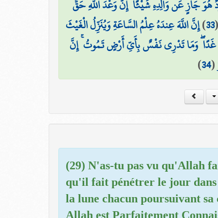
دٌ هُوَ جَازٍ عَن وَالِدِهِ شَيْئًا ۚ إِنَّ وَعْدَ اللَّهِ حَقٌّ
إِنَّ اللَّهَ عِندَهُ عِلْمُ السَّاعَةِ وَيُنَزِّلُ الْغَيْثَ
)
33
غَدًا ۖ وَمَا تَدْرِي نَفْسٌ بِأَيِّ أَرْضٍ تَمُوتُ ۚ إِنَّ
)
34
(
(29) N'as-tu pas vu qu'Allah fai
qu'il fait pénétrer le jour dans l
la lune chacun poursuivant sa 
Allah est Parfaitement Connais