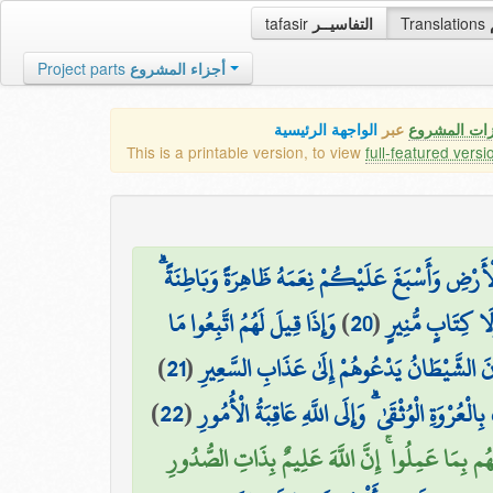
tafasir
التفاسيــر
Translations
Project parts
أجزاء المشروع
زات المشروع
عبر
الواجهة الرئيسية
This is a printable version, to view
full-featured versi
 الْأَرْضِ وَأَسْبَغَ عَلَيْكُمْ نِعَمَهُ ظَاهِرَةً وَبَاطِنَةً
وَإِذَا قِيلَ لَهُمُ اتَّبِعُوا مَا
)
20
(
َا كِتَابٍ مُّنِيرٍ
)
21
(
ْ كَانَ الشَّيْطَانُ يَدْعُوهُمْ إِلَىٰ عَذَابِ السَّعِيرِ
)
22
(
۞ ْوَةِ الْوُثْقَىٰ ۗ وَإِلَى اللَّهِ عَاقِبَةُ الْأُمُورِ
هُم بِمَا عَمِلُوا ۚ إِنَّ اللَّهَ عَلِيمٌ بِذَاتِ الصُّدُورِ