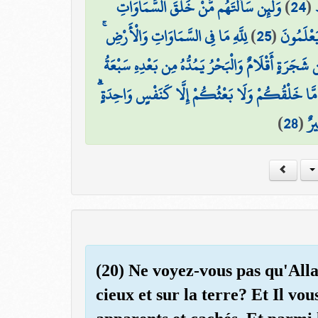
وَلَئِن سَأَلْتَهُم مَّنْ خَلَقَ السَّمَاوَاتِ
)
24
(
لِلَّهِ مَا فِي السَّمَاوَاتِ وَالْأَرْضِ ۚ
)
25
(
يَعْلَمُونَ
ن شَجَرَةٍ أَقْلَامٌ وَالْبَحْرُ يَمُدُّهُ مِن بَعْدِهِ سَبْعَةُ
مَّا خَلْقُكُمْ وَلَا بَعْثُكُمْ إِلَّا كَنَفْسٍ وَاحِدَةٍ ۗ
)
28
(
يرٌ
(20) Ne voyez-vous pas qu'Allah
cieux et sur la terre? Et Il vo