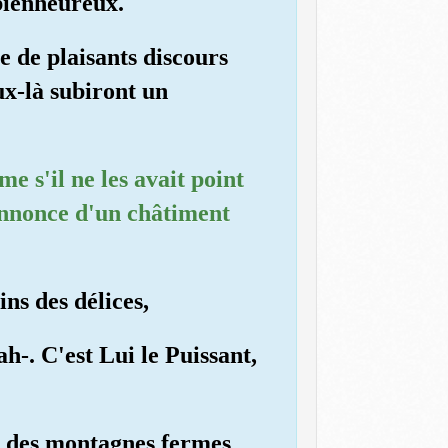
 bienheureux.
e de plaisants discours
ux-là subiront un
me s'il ne les avait point
'annonce d'un châtiment
ns des délices,
h-. C'est Lui le Puissant,
ncé des montagnes fermes