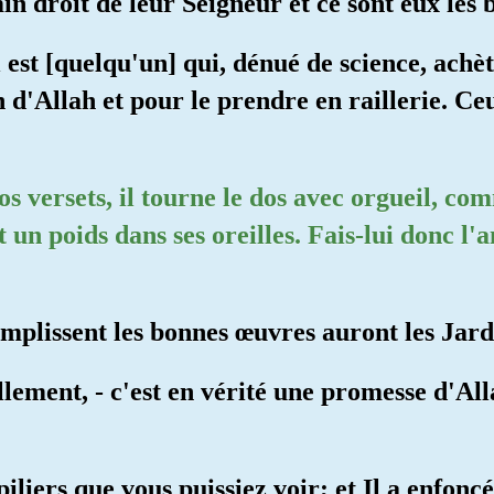
in droit de leur Seigneur et ce sont eux les
 est [quelqu'un] qui, dénué de science, achèt
d'Allah et pour le prendre en raillerie. Ce
os versets, il tourne le dos avec orgueil, com
t un poids dans ses oreilles. Fais-lui donc l
omplissent les bonnes œuvres auront les Jardi
ement, - c'est en vérité une promesse d'Alla
s piliers que vous puissiez voir; et Il a enfo