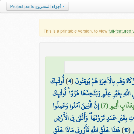
Project parts
أجزاء المشروع
This is a printable version, to view
full-featured 
أُولَٰئِكَ
)
4
(
َكَاةَ وَهُم بِالْآخِرَةِ هُمْ يُوقِنُونَ
َهِ بِغَيْرِ عِلْمٍ وَيَتَّخِذَهَا هُزُوًا ۚ أُولَٰئِكَ
 بِعَذَابٍ أَلِيمٍ (7
إِنَّ الَّذِينَ آمَنُوا وَعَمِلُوا
 بِغَيْرِ عَمَدٍ تَرَوْنَهَا ۖ وَأَلْقَىٰ فِي الْأَرْضِ
هَٰذَا خَلْقُ اللَّهِ فَأَرُونِي مَاذَا خَلَقَ
)
10
(
ٍ