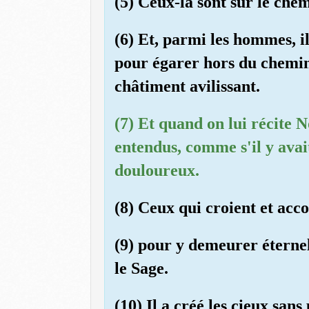
(5) Ceux-là sont sur le chem
(6) Et, parmi les hommes, il
pour égarer hors du chemin 
châtiment avilissant.
(7) Et quand on lui récite N
entendus, comme s'il y avai
douloureux.
(8) Ceux qui croient et acc
(9) pour y demeurer éternell
le Sage.
(10) Il a créé les cieux san