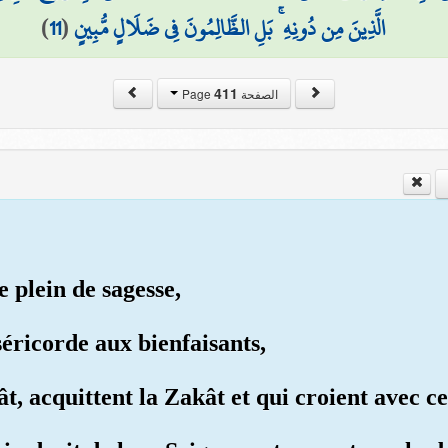
)
11
(
الَّذِينَ مِن دُونِهِ ۚ بَلِ الظَّالِمُونَ فِي ضَلَالٍ مُّبِينٍ
411
الصفحة Page
e plein de sagesse,
séricorde aux bienfaisants,
ât, acquittent la Zakât et qui croient avec ce