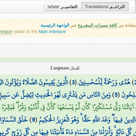
tafasir
التفاسيــر
Translations
التراجــم
ستفادة من
كافة مميزات المشروع
عبر
الواجهة الرئيسية
version
switch to the
Main interface
لقمان Luqman
الَّذِينَ يُقِيمُونَ الصَّلَاةَ وَيُؤْتُونَ الزّ
)
3
(
هُدًى وَرَحْمَةً لِّلْمُحْسِنِينَ
)
وَمِنَ النَّاسِ مَن يَشْتَرِي لَهْوَ الْحَدِيثِ لِيُضِلَّ عَن سَبِيلِ اللّ
)
5
(
ُفْلِحُونَ
ْهِ آيَاتُنَا وَلَّىٰ مُسْتَكْبِرًا كَأَن لَّمْ يَسْمَعْهَا كَأَنَّ فِي أُذُنَيْهِ وَقْرًا ۖ فَبَشِّرْهُ
خَلَقَ السَّمَاوَاتِ
)
9
(
ِدِينَ فِيهَا ۖ وَعْدَ اللَّهِ حَقًّا ۚ وَهُوَ الْعَزِيزُ الْحَكِيمُ
ِ دَابَّةٍ ۚ وَأَنزَلْنَا مِنَ السَّمَاءِ مَاءً فَأَنبَتْنَا فِيهَا مِن كُلِّ زَوْجٍ كَرِيم