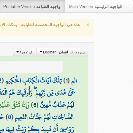
Printable Version
Main Version
الواجهة الرئيسية
واجهة الطباعة
×
هذه هي الواجهة المخصصة للطباعة ، يمكنك الإ
Luqman
7
لقمان
سورة Sura
آية Aya
2
(
تِلْكَ آيَاتُ الْكِتَابِ الْحَكِيمِ
)
1
(
الم
عَلَىٰ هُدًى مِّن رَّبِّهِمْ ۖ وَأُولَٰئِكَ هُمُ الْم
وَإِذَا تُتْلَىٰ عَلَي)
)
6
(
لَهُمْ عَذَابٌ مُّهِينٌ
خَال
)
8
(
الصَّالِحَاتِ لَهُمْ جَنَّاتُ النَّعِيمِ
رَوَاسِيَ أَن تَمِيدَ بِكُمْ وَبَثَّ فِيهَا مِن كُلّ