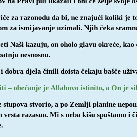
 na Pravi put ukazati i oni će želje svoje os
iče za razonodu da bi, ne znajući koliki je t
tom za ismijavanje uzimali. Njih čeka sramn
eti Naši kazuju, on oholo glavu okreće, kao d
 patnju nesnosnu.
i dobra djela činili doista čekaju bašče uživ
ti – obećanje je Allahovo istinito, a On je s
bez stupova stvorio, a po Zemlji planine nep
vih vrsta razasuo. Mi s neba kišu spuštamo i 
.