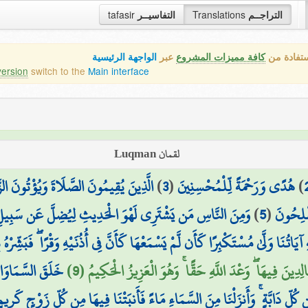
tafasir
التفاسيــر
Translations
التراجــم
ستفادة من
كافة مميزات المشروع
عبر
الواجهة الرئيسية
version
switch to the
Main interface
لقمان Luqman
الَّذِينَ يُقِيمُونَ الصَّلَاةَ وَيُؤْتُونَ الزّ
)
3
(
هُدًى وَرَحْمَةً لِّلْمُحْسِنِينَ
)
وَمِنَ النَّاسِ مَن يَشْتَرِي لَهْوَ الْحَدِيثِ لِيُضِلَّ عَن سَبِيلِ اللّ
)
5
(
ُفْلِحُونَ
هِ آيَاتُنَا وَلَّىٰ مُسْتَكْبِرًا كَأَن لَّمْ يَسْمَعْهَا كَأَنَّ فِي أُذُنَيْهِ وَقْرًا ۖ فَبَشِّرْهُ
لِدِينَ فِيهَا ۖ وَعْدَ اللَّهِ حَقًّا ۚ وَهُوَ الْعَزِيزُ الْحَكِيمُ (9
خَلَقَ السَّمَاوَاتِ
ِ دَابَّةٍ ۚ وَأَنزَلْنَا مِنَ السَّمَاءِ مَاءً فَأَنبَتْنَا فِيهَا مِن كُلِّ زَوْجٍ كَرِيم