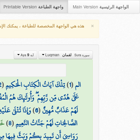
Printable Version
Main Version
الواجهة الرئيسية
واجهة الطباعة
×
هذه هي الواجهة المخصصة للطباعة ، يمكنك الإ
Luqman
9
لقمان
سورة Sura
آية Aya
2
(
تِلْكَ آيَاتُ الْكِتَابِ الْحَكِيمِ
)
1
(
الم
عَلَىٰ هُدًى مِّن رَّبِّهِمْ ۖ وَأُولَٰئِكَ هُمُ الْم
وَإِذَا تُتْلَىٰ عَلَيْ
)
6
(
لَهُمْ عَذَابٌ مُّهِينٌ
خَا)
)
8
(
الصَّالِحَاتِ لَهُمْ جَنَّاتُ النَّعِيمِ
رَوَاسِيَ أَن تَمِيدَ بِكُمْ وَبَثَّ فِيهَا مِن كُلّ