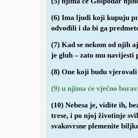
(5) njima će Gospodar njihov
(6) Ima ljudi koji kupuju pr
odvodili i da bi ga predme
(7) Kad se nekom od njih aj
je gluh – zato mu navijesti
(8) One koji budu vjerovali 
(9) u njima će vječno boravi
(10) Nebesa je, vidite ih, 
trese, i po njoj životinje s
svakovrsne plemenite biljke