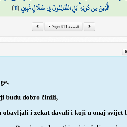
)
11
(
الَّذِينَ مِن دُونِهِ ۚ بَلِ الظَّالِمُونَ فِي ضَلَالٍ مُّبِينٍ
411
الصفحة Page
ge,
ji budu dobro činili,
obavljali i zekat davali i koji u onaj svijet