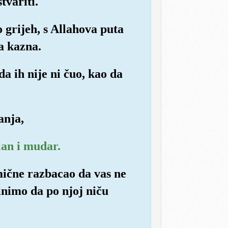
tvariti.
o grijeh, s Allahova puta
a kazna.
a ih nije ni čuo, kao da
anja,
ilan i mudar.
omične razbacao da vas ne
činimo da po njoj niču