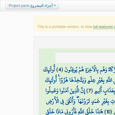
Project parts
أجزاء المشروع
This is a printable version, to view
full-featured 
أُولَٰئِكَ
)
4
(
َكَاةَ وَهُم بِالْآخِرَةِ هُمْ يُوقِنُونَ
َهِ بِغَيْرِ عِلْمٍ وَيَتَّخِذَهَا هُزُوًا ۚ أُولَٰئِكَ
إِنَّ الَّذِينَ آمَنُوا وَعَمِلُوا
)
7
(
 بِعَذَابٍ أَلِيمٍ
 بِغَيْرِ عَمَدٍ تَرَوْنَهَا ۖ وَأَلْقَىٰ فِي الْأَرْضِ
هَٰذَا خَلْقُ اللَّهِ فَأَرُونِي مَاذَا خَلَقَ
)
10
(
ٍ