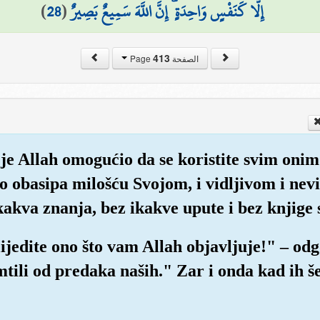
)
28
(
إِلَّا كَنَفْسٍ وَاحِدَةٍ ۗ إِنَّ اللَّهَ سَمِيعٌ بَصِيرٌ
413
الصفحة Page
je Allah omogućio da se koristite svim onim 
vo obasipa milošću Svojom, i vidljivom i nev
akva znanja, bez ikakve upute i bez knjige s
lijedite ono što vam Allah objavljuje!" – od
tili od predaka naših." Zar i onda kad ih š