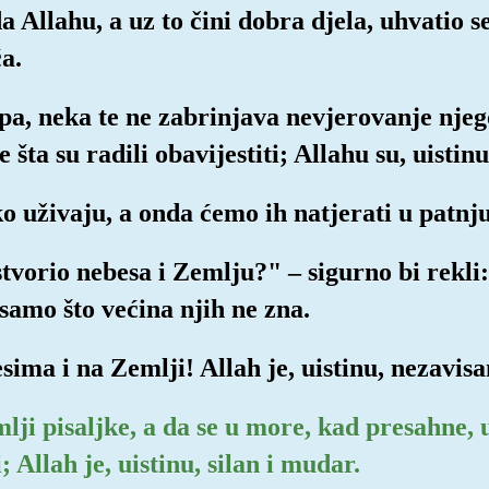
a Allahu, a uz to čini dobra djela, uhvatio s
a.
, pa, neka te ne zabrinjava nevjerovanje nje
šta su radili obavijestiti; Allahu su, uistinu
 uživaju, a onda ćemo ih natjerati u patnju
stvorio nebesa i Zemlju?" – sigurno bi rekli: 
samo što većina njih ne zna.
sima i na Zemlji! Allah je, uistinu, nezavisa
mlji pisaljke, a da se u more, kad presahne, 
i; Allah je, uistinu, silan i mudar.