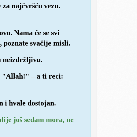
e za najčvršću vezu.
govo. Nama će se svi
, poznate svačije misli.
 neizdržljivu.
"Allah!" – a ti reci:
n i hvale dostojan.
ulije još sedam mora, ne