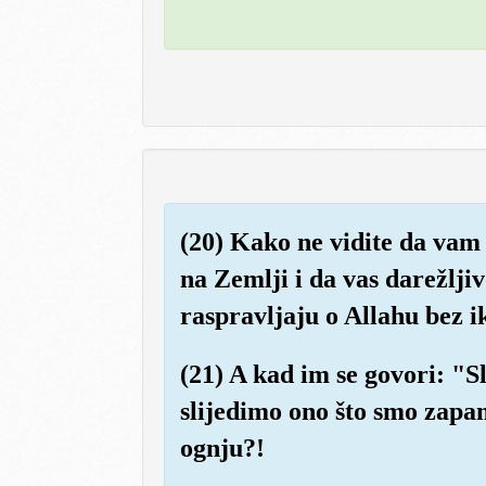
(20) Kako ne vidite da vam 
na Zemlji i da vas darežlji
raspravljaju o Allahu bez ik
(21) A kad im se govori: "S
slijedimo ono što smo zapam
ognju?!