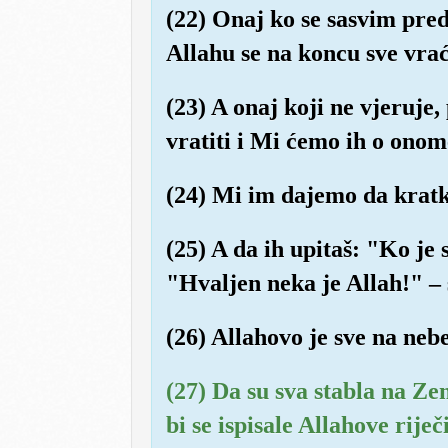
(22) Onaj ko se sasvim pred
Allahu se na koncu sve vrać
(23) A onaj koji ne vjeruje
vratiti i Mi ćemo ih o onome 
(24) Mi im dajemo da kratko
(25) A da ih upitaš: "Ko je 
"Hvaljen neka je Allah!" – 
(26) Allahovo je sve na nebe
(27) Da su sva stabla na Ze
bi se ispisale Allahove riječ