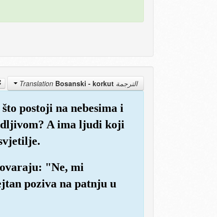
Bosanski - korkut
الترجمة Translation
što postoji na nebesima i
idljivom? A ima ljudi koji
vjetilje.
govaraju: "Ne, mi
ejtan poziva na patnju u