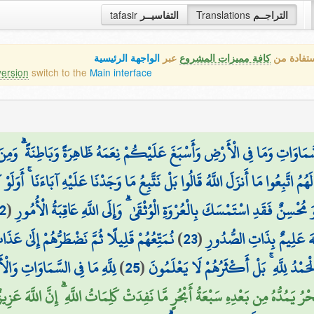
tafasir
التفاسيــر
Translations
التراجــم
ستفادة من
كافة مميزات المشروع
عبر
الواجهة الرئيسية
version
switch to the
Main interface
سَّمَاوَاتِ وَمَا فِي الْأَرْضِ وَأَسْبَغَ عَلَيْكُمْ نِعَمَهُ ظَاهِرَةً وَبَاطِنَةً ۗ وَمِنَ
َهُمُ اتَّبِعُوا مَا أَنزَلَ اللَّهُ قَالُوا بَلْ نَتَّبِعُ مَا وَجَدْنَا عَلَيْهِ آبَاءَنَا ۚ أَوَ
2
(
۞ ْسِنٌ فَقَدِ اسْتَمْسَكَ بِالْعُرْوَةِ الْوُثْقَىٰ ۗ وَإِلَى اللَّهِ عَاقِبَةُ الْأُمُورِ
نُمَتِّعُهُمْ قَلِيلًا ثُمَّ نَضْطَرُّهُمْ إِلَىٰ عَ
)
23
(
لَّهَ عَلِيمٌ بِذَاتِ الصُّدُورِ
لِلَّهِ مَا فِي السَّمَاوَاتِ وَالْأَ
)
25
(
حَمْدُ لِلَّهِ ۚ بَلْ أَكْثَرُهُمْ لَا يَعْلَمُونَ
رُ يَمُدُّهُ مِن بَعْدِهِ سَبْعَةُ أَبْحُرٍ مَّا نَفِدَتْ كَلِمَاتُ اللَّهِ ۗ إِنَّ اللَّهَ عَزِي