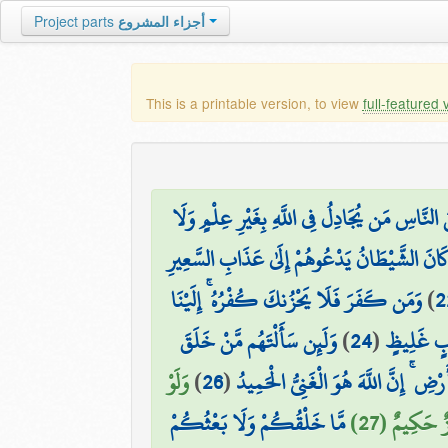
Project parts
أجزاء المشروع
This is a printable version, to view
full-featured 
 النَّاسِ مَن يُجَادِلُ فِي اللَّهِ بِغَيْرِ عِلْمٍ وَلَا
لَوْ كَانَ الشَّيْطَانُ يَدْعُوهُمْ إِلَىٰ عَذَابِ السَّعِيرِ
وَمَن كَفَرَ فَلَا يَحْزُنكَ كُفْرُهُ ۚ إِلَيْنَا
)
2
وَلَئِن سَأَلْتَهُم مَّنْ خَلَقَ
)
24
(
ذَابٍ غَلِيظٍ
وَلَوْ
)
26
(
رْضِ ۚ إِنَّ اللَّهَ هُوَ الْغَنِيُّ الْحَمِيدُ
زٌ حَكِيمٌ (27
مَّا خَلْقُكُمْ وَلَا بَعْثُكُمْ