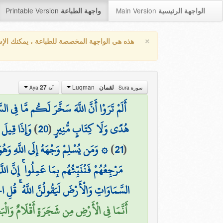
Printable Version
Main Version
الواجهة الرئيسية
واجهة الطباعة
×
هذه هي الواجهة المخصصة للطباعة ، يمكنك الإ
Luqman
27
لقمان
سورة Sura
آية Aya
أَلَمْ تَرَوْا أَنَّ اللَّهَ سَخَّرَ لَكُم مَّا فِي ال
وَإِذَا قِيلَ ل
)
20
(
هُدًى وَلَا كِتَابٍ مُّنِيرٍ
وَمَن يُسْلِمْ وَجْهَهُ إِلَى اللَّهِ وَهُوَ مُح
)
21
(
مَرْجِعُهُمْ فَنُنَبِّئُهُم بِمَا عَمِلُوا ۚ إِنَّ ال
السَّمَاوَاتِ وَالْأَرْضَ لَيَقُولُنَّ اللَّهُ ۚ قُلِ الْ
أَنَّمَا فِي الْأَرْضِ مِن شَجَرَةٍ أَقْلَامٌ وَالْبَحْ)