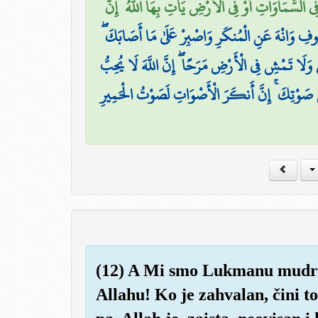
لسَّمَاوَاتِ أَوْ فِي الْأَرْضِ يَأْتِ بِهَا اللَّهُ ۚ إِنَّ
ْمَعْرُوفِ وَانْهَ عَنِ الْمُنكَرِ وَاصْبِرْ عَلَىٰ مَا أَصَابَكَ
 وَلَا تَمْشِ فِي الْأَرْضِ مَرَحًا ۖ إِنَّ اللَّهَ لَا يُحِبُّ
وْتِكَ ۚ إِنَّ أَنكَرَ الْأَصْوَاتِ لَصَوْتُ الْحَمِيرِ
(12) A Mi smo Lukmanu mudro
Allahu! Ko je zahvalan, čini to