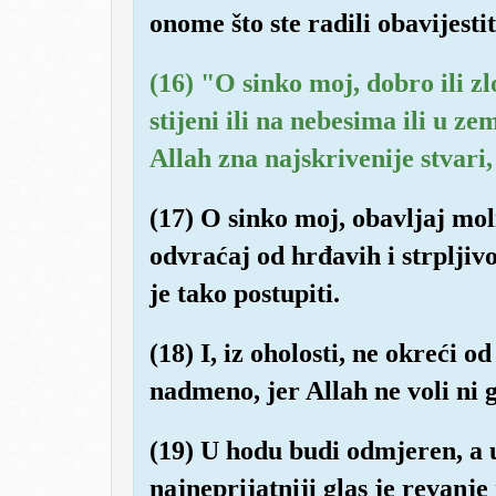
onome što ste radili obavijestit
(16) "O sinko moj, dobro ili zl
stijeni ili na nebesima ili u zem
Allah zna najskrivenije stvari
(17) O sinko moj, obavljaj moli
odvraćaj od hrđavih i strpljivo
je tako postupiti.
(18) I, iz oholosti, ne okreći od
nadmeno, jer Allah ne voli ni 
(19) U hodu budi odmjeren, a u
najneprijatniji glas je revanj