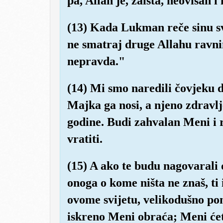
pa, Allah je, zaista, neovisan i
(13) Kada Lukman reče sinu sv
ne smatraj druge Allahu ravni
nepravda."
(14) Mi smo naredili čovjeku 
Majka ga nosi, a njeno zdravlje
godine. Budi zahvalan Meni i r
vratiti.
(15) A ako te budu nagovarali
onoga o kome ništa ne znaš, ti 
ovome svijetu, velikodušno pona
iskreno Meni obraća; Meni ćete 