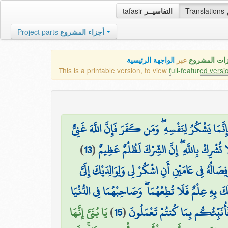
tafasir
التفاسيــر
Translations
Project parts
أجزاء المشروع
زات المشروع
عبر
الواجهة الرئيسية
This is a printable version, to view
full-featured versi
ِنَّمَا يَشْكُرُ لِنَفْسِهِ ۖ وَمَن كَفَرَ فَإِنَّ اللَّهَ غَنِيٌّ
)
13
(
َا تُشْرِكْ بِاللَّهِ ۖ إِنَّ الشِّرْكَ لَظُلْمٌ عَظِيمٌ
َفِصَالُهُ فِي عَامَيْنِ أَنِ اشْكُرْ لِي وَلِوَالِدَيْكَ إِلَيَّ
 بِهِ عِلْمٌ فَلَا تُطِعْهُمَا ۖ وَصَاحِبْهُمَا فِي الدُّنْيَا
يَا بُنَيَّ إِنَّهَا
)
15
(
 فَأُنَبِّئُكُم بِمَا كُنتُمْ تَعْمَلُونَ