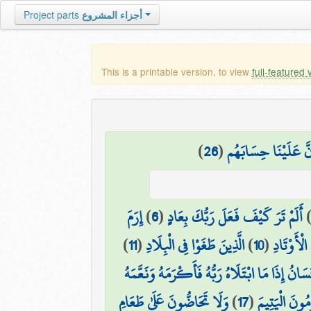
Project parts
أجزاء المشروع
This is a printable version, to view
full-featured 
)
26
(
ِنَّ عَلَيْنَا حِسَابَهُم
إِرَمَ
)
6
(
أَلَمْ تَرَ كَيْفَ فَعَلَ رَبُّكَ بِعَادٍ
)
11
(
الَّذِينَ طَغَوْا فِي الْبِلَادِ
)
10
(
لْأَوْتَادِ
ِنسَانُ إِذَا مَا ابْتَلَاهُ رَبُّهُ فَأَكْرَمَهُ وَنَعَّمَهُ
وَلَا تَحَاضُّونَ عَلَىٰ طَعَامِ
)
17
(
مُونَ الْيَتِيمَ