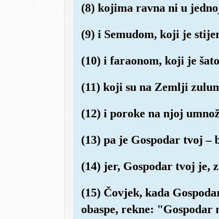
(8) kojima ravna ni u jednoj
(9) i Semudom, koji je stije
(10) i faraonom, koji je šat
(11) koji su na Zemlji zulu
(12) i poroke na njoj umnoži
(13) pa je Gospodar tvoj – b
(14) jer, Gospodar tvoj je, z
(15) Čovjek, kada Gospodar
obaspe, rekne: "Gospodar 