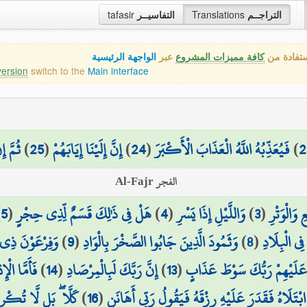
tafasir
التفاسيــر
Translations
التراجــم
ستفادة من
كافة مميزات المشروع
عبر
الواجهة الرئيسية
version
switch to the
Main interface
ثُمَّ إ
)
25
(
إِنَّ إِلَيْنَا إِيَابَهُمْ
)
24
(
فَيُعَذِّبُهُ اللَّهُ الْعَذَابَ الْأَكْبَرَ
)
2
الفجر Al-Fajr
)
5
(
هَلْ فِي ذَٰلِكَ قَسَمٌ لِّذِي حِجْرٍ
)
4
(
وَاللَّيْلِ إِذَا يَسْرِ
)
3
(
 وَالْوَتْرِ
وَفِرْعَوْنَ ذِي ا
)
9
(
وَثَمُودَ الَّذِينَ جَابُوا الصَّخْرَ بِالْوَادِ
)
8
(
فِي الْبِلَادِ
فَأَمَّا الْإ
)
14
(
إِنَّ رَبَّكَ لَبِالْمِرْصَادِ
)
13
(
َلَيْهِمْ رَبُّكَ سَوْطَ عَذَابٍ
كَلَّا ۖ بَل لَّا تُكْرِ
)
16
(
ا ابْتَلَاهُ فَقَدَرَ عَلَيْهِ رِزْقَهُ فَيَقُولُ رَبِّي أَهَانَنِ