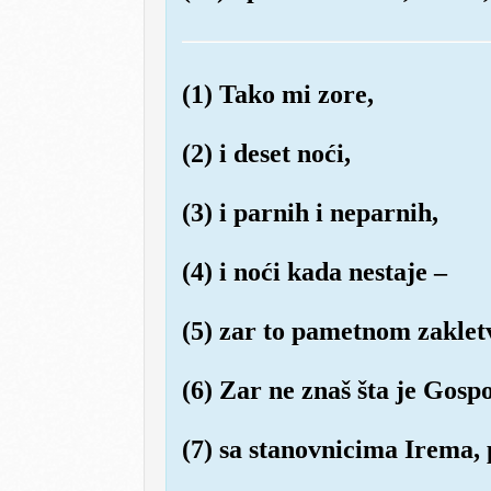
(1) Tako mi zore,
(2) i deset noći,
(3) i parnih i neparnih,
(4) i noći kada nestaje –
(5) zar to pametnom zakle
(6) Zar ne znaš šta je Gosp
(7) sa stanovnicima Irema,