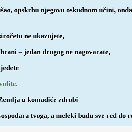
kušao, opskrbu njegovu oskudnom učini, on
siročetu ne ukazujete,
ahrani – jedan drugog ne nagovarate,
 jedete
volite.
e Zemlja u komadiće zdrobi
Gospodara tvoga, a meleki budu sve red do r