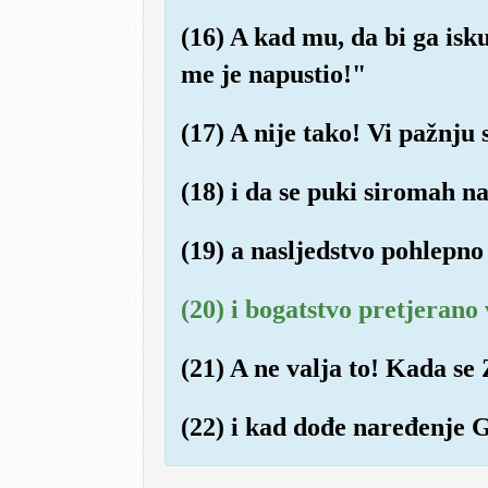
(16) A kad mu, da bi ga is
me je napustio!"
(17) A nije tako! Vi pažnju 
(18) i da se puki siromah n
(19) a nasljedstvo pohlepno
(20) i bogatstvo pretjerano 
(21) A ne valja to! Kada s
(22) i kad dođe naređenje 