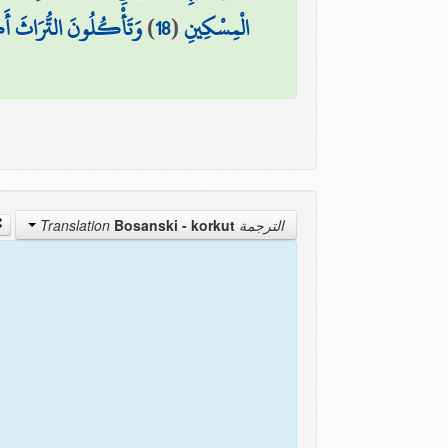
وَتَأْكُلُونَ التُّرَاثَ أَك
)
18
(
الْمِسْكِينِ
Bosanski - korkut
الترجمة Translation