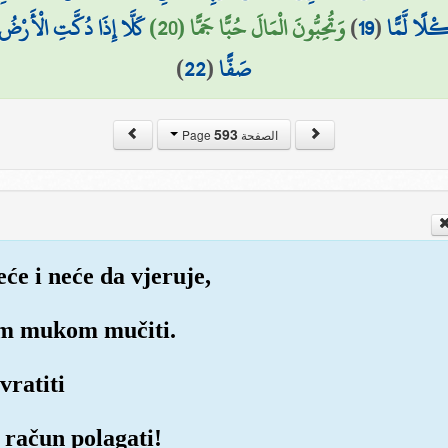
كَلَّا إِذَا دُكَّتِ الْأَرْضُ د
وَتُحِبُّونَ الْمَالَ حُبًّا جَمًّا (20)
)
19
(
ْلًا لَّمًّا
)
22
(
صَفًّا
593
الصفحة Page
će i neće da vjeruje,
ćom mukom mučiti.
vratiti
, račun polagati!