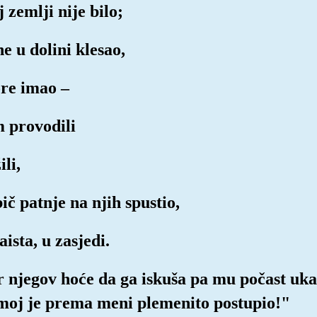
 zemlji nije bilo;
ne u dolini klesao,
ore imao –
m provodili
li,
ič patnje na njih spustio,
aista, u zasjedi.
 njegov hoće da ga iskuša pa mu počast uka
moj je prema meni plemenito postupio!"