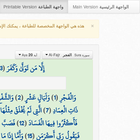
Printable Version
Main Version
الواجهة الرئيسية
واجهة الطباعة
×
هذه هي الواجهة المخصصة للطباعة ، يمكنك الإ
Al-Fajr
20
الفجر
سورة Sura
آية Aya
3
(
إِلَّا مَن تَوَلَّىٰ وَكَفَرَ
وَالشَّفْعِ
)
2
(
وَلَيَالٍ عَشْرٍ
)
1
(
وَالْفَجْرِ
الَّتِي لَمْ يُخْلَقْ مِثْلُهَا 
)
7
(
ذَاتِ الْعِمَادِ
فَصَبَّ ع
)
12
(
فَأَكْثَرُوا فِيهَا الْفَسَادَ
وَأَمَّا إِذَا مَ
)
15
(
فَيَقُولُ رَبِّي أَكْرَمَنِ