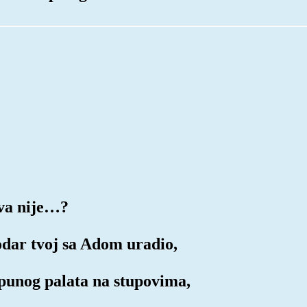
tva nije…?
odar tvoj sa Adom uradio,
 punog palata na stupovima,