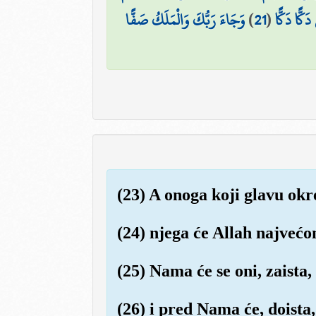
وَجَاءَ رَبُّكَ وَالْمَلَكُ صَفًّا
)
21
(
َكًّا دَكًّا
(23) A onoga koji glavu okre
(24) njega će Allah najve
(25) Nama će se oni, zaista, 
(26) i pred Nama će, doista