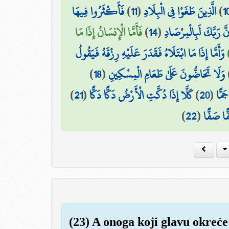
فَأَكْثَرُوا فِيهَا
)
11
(
الَّذِينَ طَغَوْا فِي الْبِلَادِ
)
1
فَأَمَّا الْإِنسَانُ إِذَا مَا
)
14
(
نَّ رَبَّكَ لَبِالْمِرْصَادِ
وَأَمَّا إِذَا مَا ابْتَلَاهُ فَقَدَرَ عَلَيْهِ رِزْقَهُ فَيَقُولُ
)
18
(
وَلَا تَحَاضُّونَ عَلَىٰ طَعَامِ الْمِسْكِينِ
)
21
(
كَلَّا إِذَا دُكَّتِ الْأَرْضُ دَكًّا دَكًّا
)
20
(
َمًّا
)
22
(
ًا صَفًّا
(23) A onoga koji glavu okreće 