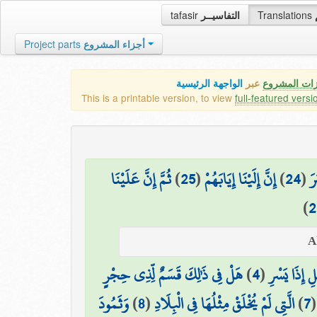
tafasir
التفاسيــر
Translations
Project parts
أجزاء المشروع
زات المشروع
عبر
الواجهة الرئيسية
This is a printable version, to view
full-featured versi
ثُمَّ إِنَّ عَلَيْنَا
)
25
(
إِنَّ إِلَيْنَا إِيَابَهُمْ
)
24
(
رَ
)
2
هَلْ فِي ذَٰلِكَ قَسَمٌ لِّذِي حِجْرٍ
)
4
(
ْلِ إِذَا يَسْرِ
وَثَمُودَ
)
8
(
الَّتِي لَمْ يُخْلَقْ مِثْلُهَا فِي الْبِلَادِ
)
7