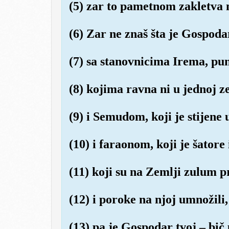
(5) zar to pametnom zakletva
(6) Zar ne znaš šta je Gospoda
(7) sa stanovnicima Irema, pu
(8) kojima ravna ni u jednoj ze
(9) i Semudom, koji je stijene u
(10) i faraonom, koji je šatore
(11) koji su na Zemlji zulum p
(12) i poroke na njoj umnožili,
(13) pa je Gospodar tvoj – bič 