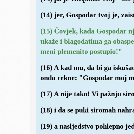
(14) jer, Gospodar tvoj je, zais
(15) Čovjek, kada Gospodar nj
ukaže i blagodatima ga obasp
meni plemenito postupio!"
(16) A kad mu, da bi ga iskuš
onda rekne: "Gospodar moj me
(17) A nije tako! Vi pažnju sir
(18) i da se puki siromah nahr
(19) a nasljedstvo pohlepno je