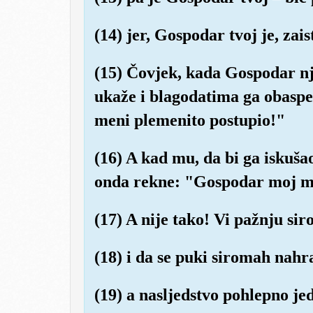
(14) jer, Gospodar tvoj je, zais
(15) Čovjek, kada Gospodar nj
ukaže i blagodatima ga obasp
meni plemenito postupio!"
(16) A kad mu, da bi ga iskuš
onda rekne: "Gospodar moj me
(17) A nije tako! Vi pažnju sir
(18) i da se puki siromah nahr
(19) a nasljedstvo pohlepno je