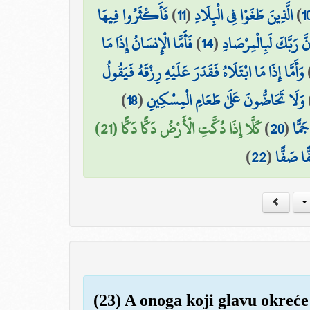
فَأَكْثَرُوا فِيهَا
)
11
(
الَّذِينَ طَغَوْا فِي الْبِلَادِ
)
1
فَأَمَّا الْإِنسَانُ إِذَا مَا
)
14
(
نَّ رَبَّكَ لَبِالْمِرْصَادِ
وَأَمَّا إِذَا مَا ابْتَلَاهُ فَقَدَرَ عَلَيْهِ رِزْقَهُ فَيَقُولُ
)
18
(
وَلَا تَحَاضُّونَ عَلَىٰ طَعَامِ الْمِسْكِينِ
كَلَّا إِذَا دُكَّتِ الْأَرْضُ دَكًّا دَكًّا (21)
)
20
(
َمًّا
)
22
(
ًا صَفًّا
(23) A onoga koji glavu okreće 