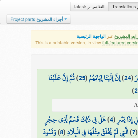
tafasir
التفاسيــر
Translations
Project parts
أجزاء المشروع
زات المشروع
عبر
الواجهة الرئيسية
This is a printable version, to view
full-featured versi
ثُمَّ إِنَّ عَلَيْنَا
)
25
(
إِنَّ إِلَيْنَا إِيَابَهُمْ
)
24
(
رَ
)
2
هَلْ فِي ذَٰلِكَ قَسَمٌ لِّذِي حِجْرٍ
)
4
(
ْلِ إِذَا يَسْرِ
وَثَمُودَ
)
8
(
الَّتِي لَمْ يُخْلَقْ مِثْلُهَا فِي الْبِلَادِ
)
7