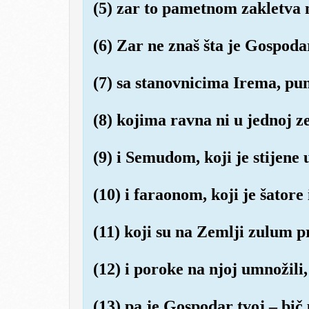
(5) zar to pametnom zakletva
(6) Zar ne znaš šta je Gospoda
(7) sa stanovnicima Irema, pu
(8) kojima ravna ni u jednoj ze
(9) i Semudom, koji je stijene u
(10) i faraonom, koji je šatore
(11) koji su na Zemlji zulum p
(12) i poroke na njoj umnožili,
(13) pa je Gospodar tvoj – bič 