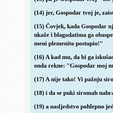
(14) jer, Gospodar tvoj je, zais
(15) Čovjek, kada Gospodar nj
ukaže i blagodatima ga obasp
meni plemenito postupio!"
(16) A kad mu, da bi ga iskuš
onda rekne: "Gospodar moj me
(17) A nije tako! Vi pažnju sir
(18) i da se puki siromah nahr
(19) a nasljedstvo pohlepno je