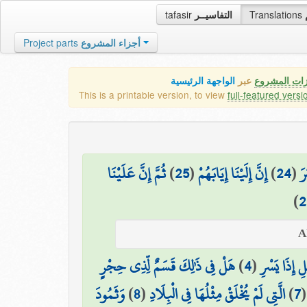
tafasir
التفاسيــر
Translations
Project parts
أجزاء المشروع
زات المشروع
عبر
الواجهة الرئيسية
This is a printable version, to view
full-featured versi
ثُمَّ إِنَّ عَلَيْنَا
)
25
(
إِنَّ إِلَيْنَا إِيَابَهُمْ
)
24
(
رَ
)
2
هَلْ فِي ذَٰلِكَ قَسَمٌ لِّذِي حِجْرٍ
)
4
(
ْلِ إِذَا يَسْرِ
وَثَمُودَ
)
8
(
الَّتِي لَمْ يُخْلَقْ مِثْلُهَا فِي الْبِلَادِ
)
7