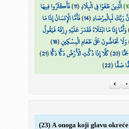
فَأَكْثَرُوا فِيهَا
)
11
(
الَّذِينَ طَغَوْا فِي الْبِلَادِ
فَأَمَّا الْإِنسَانُ إِذَا مَا
)
14
(
نَّ رَبَّكَ لَبِالْمِرْصَادِ
وَأَمَّا إِذَا مَا ابْتَلَاهُ فَقَدَرَ عَلَيْهِ رِزْقَهُ فَيَقُولُ
)
18
(
وَلَا تَحَاضُّونَ عَلَىٰ طَعَامِ الْمِسْكِينِ
)
21
(
كَلَّا إِذَا دُكَّتِ الْأَرْضُ دَكًّا دَكًّا
)
20
(
َمًّا
)
22
(
ًا صَفًّا
(23) A onoga koji glavu okreće 