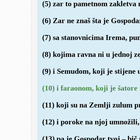
(5) zar to pametnom zakletva
(6) Zar ne znaš šta je Gospoda
(7) sa stanovnicima Irema, pu
(8) kojima ravna ni u jednoj ze
(9) i Semudom, koji je stijene u
(10) i faraonom, koji je šatore
(11) koji su na Zemlji zulum p
(12) i poroke na njoj umnožili,
(13) pa je Gospodar tvoj – bič 