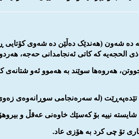
که ده شه‌ون (هه‌ندێک ده‌ڵێن ده شه‌وی کۆتایی ڕه
 الحجه‌یه که کاتی ئه‌نجامدانی حه‌جه‌، هه‌ردو
 جووتن، هه‌روه‌ها سوێند به هه‌موو ئه‌و شتانه‌ی 