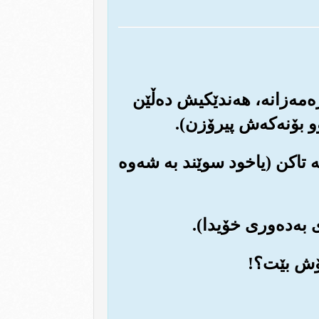
‌مه‌زانه‌، هه‌ندێکیش ده‌ڵێن
و بۆنه‌که‌ش پیرۆزن).
که تاکن (یاخود سوێند به شه‌وه