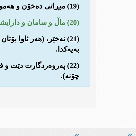
(19) میڕاتی ده‌خۆن و هه‌مووی ده‌ماشنه‌وه (حه‌ق خزمان و نه‌دارانی لێ ناده‌ن).
(20) ماڵ و سامان و دارایشتان زۆر خۆشده‌وێت (ره‌چاوی حه‌ڵاڵ و حه‌رام ناکه‌ن).
(21) نه‌خێر، (هه‌ر ئاوا ب
به‌یه‌کدا.
(22) په‌روه‌ردگارت دێت و
چۆنه‌).