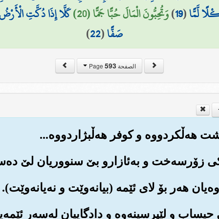
ْلًا لَّمًّا
(
19
)
وَتُحِبُّونَ الْمَالَ حُبًّا جَمًّا (20)
كَلَّا إِذَا دُكَّتِ الْأَرْضُ د
صَفًّا
(
22
)
593
الصفحة Page