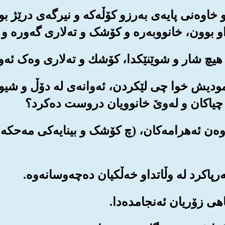
و خاوه‌نی پایه‌ی به‌رزو کۆڵه‌که و نیرگه‌ی درێژ
او بوون، خانووبه‌ره و کۆشک و ته‌لاری گه‌وره و
ی ثمودیش خوا چی لێکردن، ئه‌وانه‌ی له دۆڵ و شیوه
ی چیاکان و له‌وێ خانوویان دروست ده‌کرد؟
خاوه‌ن ئه‌هرامه‌کان، (چ کۆشک و بینایه‌کی مه‌حکه