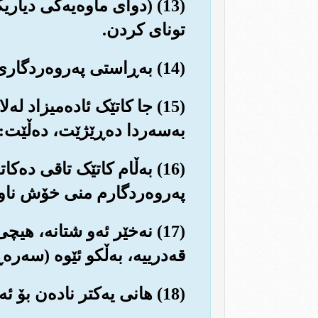
(13) (دوای ماوه‌یه‌کی دیا
تونای کردن.
(14) به‌ڕاستی په‌روه‌ردگاری تۆ هه‌میشه و به‌رده‌وام ئاماده‌یه که تۆڵه له سته‌مکاران بسێنێت.
(15) جا کاتێک ئاده‌میزاد ل
به‌سه‌ردا ده‌ڕێژێت، ده‌ڵێت: 
(16) به‌ڵام کاتێک تاقی ده
په‌روه‌ردگارم منی خۆش نا
(17) نه‌خێر ئه‌و شتانه‌، ه
قه‌درییه‌، به‌ڵکو ئێوه (سه‌ره
(18) هانی یه‌کتر ناده‌ن بۆ ئه‌وه‌ی خۆراک ببه‌خشن به‌هه‌ژار و نه‌داران.