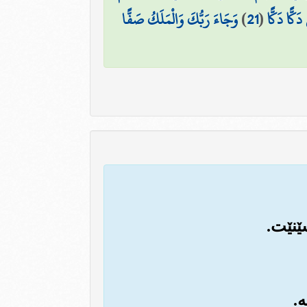
َكًّا دَكًّا
(
21
)
وَجَاءَ رَبُّكَ وَالْمَلَكُ صَفًّا