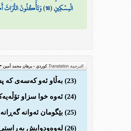
الْمِسْكِينِ
(
18
)
وَتَأْكُلُونَ التُّرَاثَ أَك
الترجمة Translation
كوردي - برهان محمد أمين
(23) به‌ڵاو ئه‌و که‌سه‌ی که پشت هه‌ڵکردووه و کوفر هه‌ڵبژاردووه‌...
(24) ئه‌وه خوا سزاو تۆڵه‌یه‌کی زۆرسه‌خت و به‌ئازارو بێ سنووریان لێ ده‌سێنێت.
(25) بێگومان ئه‌وانه گه‌ڕانه‌وه‌یان هه‌ر بۆ لای ئێمه (بیانه‌وێت و نه‌یانه‌وێت).
(26) له‌وه‌ودوایش به‌ڕاستی حیساب و لێپرسینه‌وه و دادگاییان له‌سه‌ر ئێمه‌یه‌.