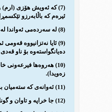
(7) که ئه‌ویش هۆزی (ارم) 
ئیره‌م که باڵابه‌رزو تێکسمڕ
(8) له سه‌رده‌می ئه‌واندا له هیچ شار و شوێنێکدا، کۆشك و ته‌لاری وه‌ک ئه‌وه‌ی ئه‌وان دروست نه‌کراوه‌.
(9) ئایا نه‌تزانیووه قه‌وم
ده‌یانگواسته‌وه بۆ ناو قه‌د
(10) هه‌روه‌ها فیرعه‌ونی 
زه‌ویدا).
(11) ئه‌وانه‌ی که سته‌میان به‌رپاکرد له وڵاتداو خه‌ڵکیان ده‌چه‌وسانه‌وه‌.
(12) جا خراپه و تاوان و گوناهی زۆریان ئه‌نجامده‌دا.