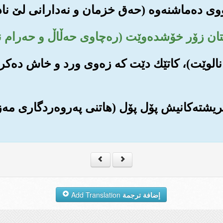
ۆتان نالوێت)، کاتێك دێت که زه‌وی ورد و خاش ده‌کر
 فریشته‌کانیش پۆل پۆل (هاتنی په‌روه‌ردگاری مه
إضافة ترجمة
Add Translation