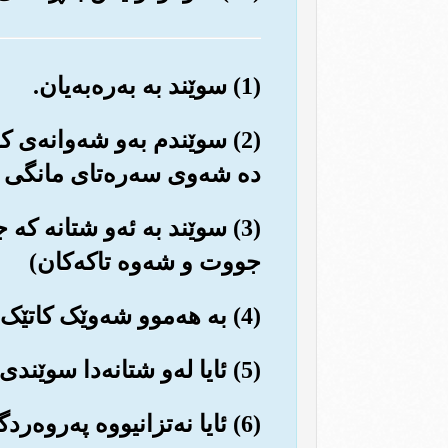
(1) سوێند به به‌ره‌به‌یان.
(2) سوێندم به‌و شه‌وانه‌ی 
ده شه‌وی سه‌ره‌تای مانگی ذی
(3) سوێند به ئه‌و شتانه که
جووت و شه‌وه تاکه‌کان)
(4) به هه‌موو شه‌وێک کاتێک تێده‌په‌ڕێت (له سه‌ره‌نجامی سوڕانه‌وه‌ی زه‌وی به‌ده‌وری خۆیدا).
(5) ئایا له‌و شتانه‌دا سوێندی شایسته نییه بۆ که‌سێك خاوه‌نی عه‌قڵ و بیروهۆش بێت؟!
(6) ئایا نه‌تزانیووه په‌روه‌ردگاری تۆ چی کرد به هۆزی عاد.