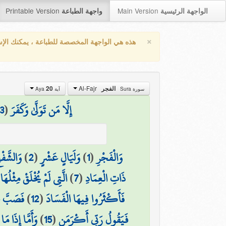
Printable Version
Main Version
الواجهة الرئيسية
واجهة الطباعة
×
هذه هي الواجهة المخصصة للطباعة ، يمكنك الإ
Al-Fajr
الفجر
20
سورة Sura
آية Aya
إِلَّا مَن تَوَلَّىٰ وَكَفَرَ
(
3
وَالْفَجْرِ
(
1
)
وَلَيَالٍ عَشْرٍ
(
2
)
وَالشَّفْعِ
ذَاتِ الْعِمَادِ
(
7
)
الَّتِي لَمْ يُخْلَقْ مِثْلُهَا 
فَأَكْثَرُوا فِيهَا الْفَسَادَ
(
12
)
فَصَبَّ ع
فَيَقُولُ رَبِّي أَكْرَمَنِ
(
15
)
وَأَمَّا إِذَا مَ