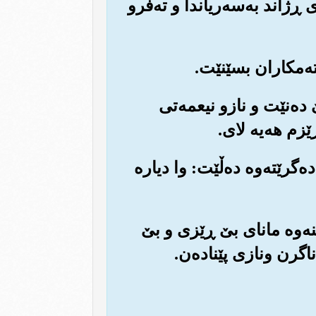
 ڕژاند به‌سه‌ریاندا و ته‌فرو
لێ ده‌نێت و نازو نیعمه‌تی
ێزم هه‌یه لای.
ه‌گرێته‌وه ده‌ڵێت: وا دیاره
گرتنه‌وه مانای بێ ڕێزی و بێ
ناگرن ونازی پێناده‌ن.