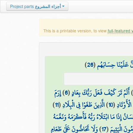
أجزاء المشروع
Project parts
This is a printable version, to view
full-featured 
ِنَّ عَلَيْنَا حِسَابَهُم
(
26
)
أَلَمْ تَرَ كَيْفَ فَعَلَ رَبُّكَ بِعَادٍ
(
6
)
إِرَمَ
لْأَوْتَادِ
(
10
)
الَّذِينَ طَغَوْا فِي الْبِلَادِ
(
11
)
ِنسَانُ إِذَا مَا ابْتَلَاهُ رَبُّهُ فَأَكْرَمَهُ وَنَعَّمَهُ
مُونَ الْيَتِيمَ
(
17
)
وَلَا تَحَاضُّونَ عَلَىٰ طَعَامِ