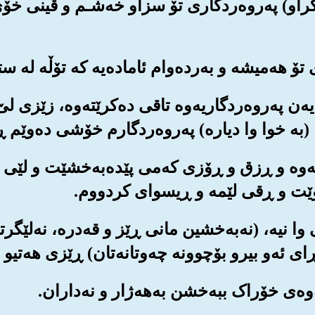
ریکراو) په‌روه‌ردگاری تۆ سزاو خه‌شـم و قینی خۆی
ه‌لایه‌ن په‌روه‌ردگاریه‌وه تاقی ده‌کرێته‌وه‌، زێزی 
(به خوا وا دیاره‌) په‌روه‌ردگارم خۆشی ده‌وێم ڕ
‌کاته‌وه و ڕزق و ڕۆزی که‌می پێده‌به‌خشێت و لێی د
وێت و ڕقی لێمه و ڕیسوای کردووم.
یچی وا نیه‌، (نه‌به‌خشین مانی ڕێز و قه‌دره‌، نه‌لێ
‌ڕای ئه‌و بیرو بۆچوونه چه‌وتانه‌تان) ڕێزی هه‌تیو 