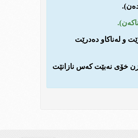
ێت و له‌ناکاو ده‌درێت
‌زن خۆی نه‌بێت که‌س نازانێت