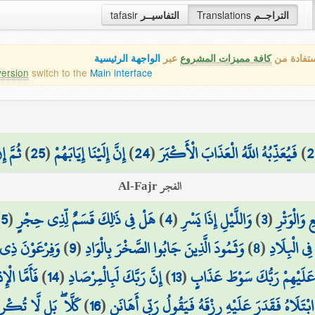
التراجــم
Translations
التفاسيــر
tafasir
ستفادة من
كافة مميزات المشروع
عبر
الواجهة الرئيسية
version
switch to the
Main interface
2
)
فَيُعَذِّبُهُ اللَّهُ الْعَذَابَ الْأَكْبَرَ
(
24
)
إِنَّ إِلَيْنَا إِيَابَهُمْ
(
25
)
ثُمَّ إ
الفجر Al-Fajr
 وَالْوَتْرِ
(
3
)
وَاللَّيْلِ إِذَا يَسْرِ
(
4
)
هَلْ فِي ذَٰلِكَ قَسَمٌ لِّذِي حِجْرٍ
(
5
)
فِي الْبِلَادِ
(
8
)
وَثَمُودَ الَّذِينَ جَابُوا الصَّخْرَ بِالْوَادِ
(
9
)
وَفِرْعَوْنَ ذِي ا
َلَيْهِمْ رَبُّكَ سَوْطَ عَذَابٍ
(
13
)
إِنَّ رَبَّكَ لَبِالْمِرْصَادِ
(
14
)
فَأَمَّا الْإ
ا ابْتَلَاهُ فَقَدَرَ عَلَيْهِ رِزْقَهُ فَيَقُولُ رَبِّي أَهَانَنِ
(
16
)
كَلَّا ۖ بَل لَّا تُكْرِ