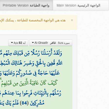
Printable Version
Main Version
الواجهة الرئيسية
واجهة الطباعة
×
هذه هي الواجهة المخصصة للطباعة ، يمكنك الإ
Al-Ghaafir
82
غافر
سورة Sura
آية Aya
وَلَقَدْ أَرْسَلْنَا رُسُلًا مِّن قَبْلِكَ مِنْهُم مَّ
اللَّهِ قُضِيَ بِالْحَقِّ وَخَسِرَ هُنَالِكَ الْمُبْطِ
عَلَيْهَا حَاجَةً فِي صُدُورِكُمْ وَعَلَيْهَا وَع
كَيْفَ كَانَ عَاقِبَةُ الَّذِينَ مِن قَبْلِهِمْ ۚ)
رُسُلُهُم بِالْبَيِّنَاتِ فَرِحُوا بِمَا عِندَهُم مِّ
فَلَمْ يَكُ يَنفَ
)
84
(
مُشْرِكِينَ