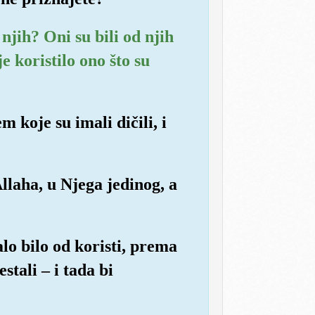
 njih? Oni su bili od njih
e koristilo ono što su
m koje su imali dičili, i
llaha, u Njega jedinog, a
lo bilo od koristi, prema
stali – i tada bi