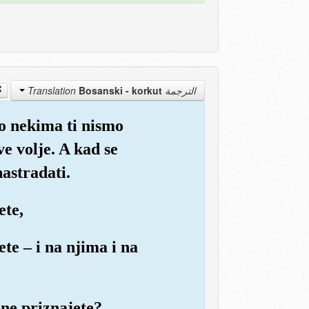
Bosanski - korkut
الترجمة Translation
a o nekima ti nismo
e volje. A kad se
nastradati.
ete,
ete – i na njima i na
ne priznajete?