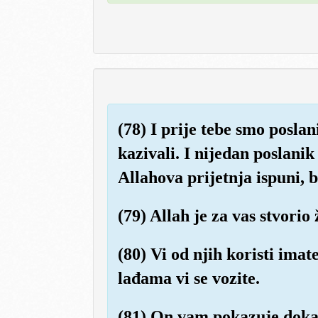
(78) I prije tebe smo poslan
kazivali. I nijedan poslani
Allahova prijetnja ispuni, b
(79) Allah je za vas stvorio
(80) Vi od njih koristi imat
lađama vi se vozite.
(81) On vam pokazuje dokaz