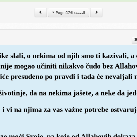
476
الصفحة Page
ike slali, o nekima od njih smo ti kazivali, 
k nije mogao učiniti nikakvo čudo bez Allahov
iće presuđeno po pravdi i tada će nevaljali 
 životinje, da na nekima jašete, a neke da jed
e i vi na njima za vas važne potrebe ostvaruj
e moći Svoje, pa koje od Allahovih dokaza 