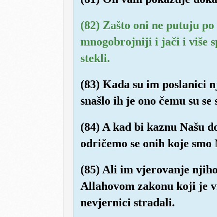
(82) Zašto oni ne putuju po 
mnogobrojniji i jači i više s
stekli.
(83) Kada su im poslanici nj
snašlo ih je ono čemu su se 
(84) A kad bi kaznu Našu do
odričemo se onih koje smo
(85) Ali im vjerovanje njih
Allahovom zakonu koji je vri
nevjernici stradali.