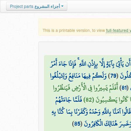
Project parts
أجزاء المشروع
This is a printable version, to view
full-featured 
يَ بِآيَةٍ إِلَّا بِإِذْنِ اللَّهِ ۚ فَإِذَا جَاءَ أَمْرُ
وَلَكُمْ فِيهَا مَنَافِعُ وَلِتَبْلُغُوا
)
79
(
كُلُونَ
أَفَلَمْ يَسِيرُوا فِي الْأَرْضِ فَيَنظُرُوا
)
81
(
َّا كَانُوا يَكْسِبُونَ (82
فَلَمَّا جَاءَتْهُمْ
قَالُوا آمَنَّا بِاللَّهِ وَحْدَهُ وَكَفَرْنَا بِمَا كُنَّا بِهِ
)
85
(
ۖ وَخَسِرَ هُنَالِكَ الْكَافِرُونَ