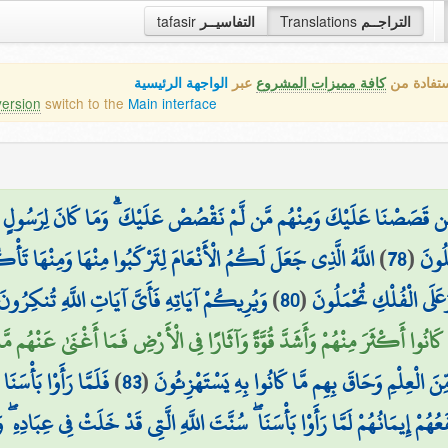
tafasir
التفاسيــر
Translations
التراجــم
ستفادة من
كافة مميزات المشروع
عبر
الواجهة الرئيسية
version
switch to the
Main interface
ن قَصَصْنَا عَلَيْكَ وَمِنْهُم مَّن لَّمْ نَقْصُصْ عَلَيْكَ ۗ وَمَا كَانَ لِرَسُولٍ أَن يَأْتِ
اللَّهُ الَّذِي جَعَلَ لَكُمُ الْأَنْعَامَ لِتَرْكَبُوا مِنْهَا وَمِنْهَا تَأْ
)
78
(
لُونَ
وَيُرِيكُمْ آيَاتِهِ فَأَيَّ آيَاتِ اللَّهِ تُنكِرُونَ
)
80
(
َلَى الْفُلْكِ تُحْمَلُونَ
 كَانُوا أَكْثَرَ مِنْهُمْ وَأَشَدَّ قُوَّةً وَآثَارًا فِي الْأَرْضِ فَمَا أَغْنَىٰ عَنْهُم م
فَلَمَّا رَأَوْا بَأْسَنَا 
)
83
(
نَ الْعِلْمِ وَحَاقَ بِهِم مَّا كَانُوا بِهِ يَسْتَهْزِئُونَ
عُهُمْ إِيمَانُهُمْ لَمَّا رَأَوْا بَأْسَنَا ۖ سُنَّتَ اللَّهِ الَّتِي قَدْ خَلَتْ فِي عِبَادِهِ 