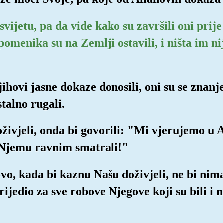
svijetu, pa da vide kako su završili oni prije
pomenika su na Zemlji ostavili, i ništa im nij
ihovi jasne dokaze donosili, oni su se znanje
stalno rugali.
živjeli, onda bi govorili: "Mi vjerujemo u A
 Njemu ravnim smatrali!"
ovo, kada bi kaznu Našu doživjeli, ne bi nima
jedio za sve robove Njegove koji su bili i ne