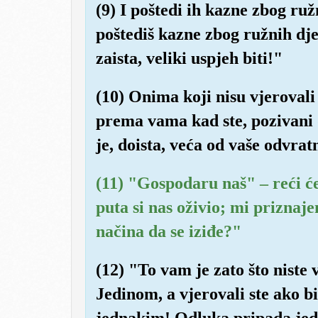
(9) I poštedi ih kazne zbog ruž
poštediš kazne zbog ružnih djel
zaista, veliki uspjeh biti!"
(10) Onima koji nisu vjeroval
prema vama kad ste, pozivani da
je, doista, veća od vaše odvrat
(11) "Gospodaru naš" – reći će
puta si nas oživio; mi priznaj
načina da se iziđe?"
(12) "To vam je zato što niste 
Jedinom, a vjerovali ste ako 
jednakim! Odluka pripada jed