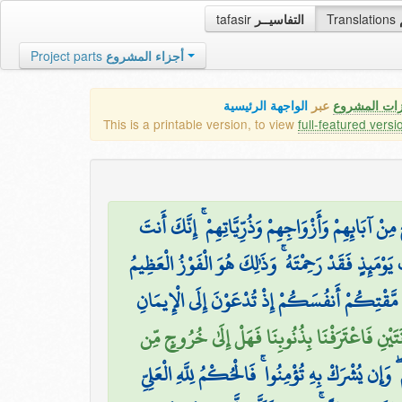
tafasir
التفاسيــر
Translations
Project parts
أجزاء المشروع
زات المشروع
عبر
الواجهة الرئيسية
This is a printable version, to view
full-featured versi
ْ آبَائِهِمْ وَأَزْوَاجِهِمْ وَذُرِّيَّاتِهِمْ ۚ إِنَّكَ أَنتَ
َوْمَئِذٍ فَقَدْ رَحِمْتَهُ ۚ وَذَٰلِكَ هُوَ الْفَوْزُ الْعَظِيمُ
 مَّقْتِكُمْ أَنفُسَكُمْ إِذْ تُدْعَوْنَ إِلَى الْإِيمَانِ
 اثْنَتَيْنِ فَاعْتَرَفْنَا بِذُنُوبِنَا فَهَلْ إِلَىٰ خُرُوجٍ مِّن
 وَإِن يُشْرَكْ بِهِ تُؤْمِنُوا ۚ فَالْحُكْمُ لِلَّهِ الْعَلِيِّ