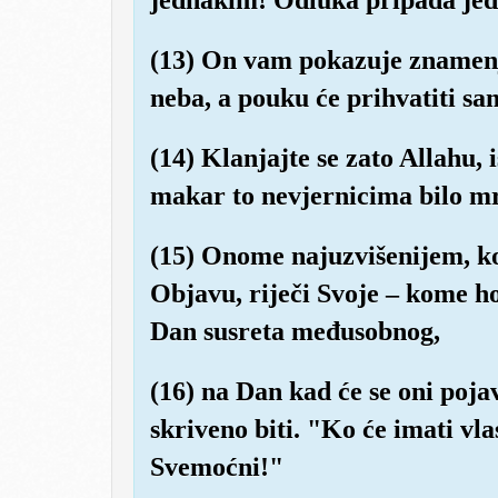
(13) On vam pokazuje znamenj
neba, a pouku će prihvatiti sa
(14) Klanjajte se zato Allahu,
makar to nevjernicima bilo m
(15) Onome najuzvišenijem, ko
Objavu, riječi Svoje – kome h
Dan susreta međusobnog,
(16) na Dan kad će se oni poja
skriveno biti. "Ko će imati vla
Svemoćni!"