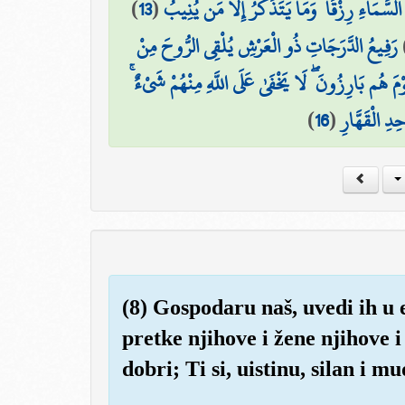
)
13
(
سَّمَاءِ رِزْقًا ۚ وَمَا يَتَذَكَّرُ إِلَّا مَن يُنِيبُ
رَفِيعُ الدَّرَجَاتِ ذُو الْعَرْشِ يُلْقِي الرُّوحَ مِنْ
يَوْمَ هُم بَارِزُونَ ۖ لَا يَخْفَىٰ عَلَى اللَّهِ مِنْهُمْ شَيْءٌ
)
16
(
احِدِ الْقَهَّارِ
(8) Gospodaru naš, uvedi ih u 
pretke njihove i žene njihove i
dobri; Ti si, uistinu, silan i mu