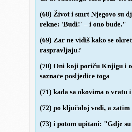
(68) Život i smrt Njegovo su dj
rekne: 'Budi!' – i ono bude."
(69) Zar ne vidiš kako se okr
raspravljaju?
(70) Oni koji poriču Knjigu i o
saznaće posljedice toga
(71) kada sa okovima o vratu 
(72) po ključaloj vodi, a zatim 
(73) i potom upitani: "Gdje su 