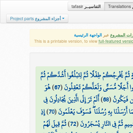
tafasir
التفاسيــر
Translations
Project parts
أجزاء المشروع
زات المشروع
عبر
الواجهة الرئيسية
This is a printable version, to view
full-featured versi
ثُمَّ يُخْرِجُكُمْ طِفْلًا ثُمَّ لِتَبْلُغُوا أَشُدَّكُمْ ثُمَّ
هُوَ
)
67
(
وا أَجَلًا مُّسَمًّى وَلَعَلَّكُمْ تَعْقِلُونَ
أَلَمْ تَرَ إِلَى الَّذِينَ يُجَادِلُونَ فِي
)
68
(
كُن فَيَكُونُ
إِذِ
)
70
(
مَا أَرْسَلْنَا بِهِ رُسُلَنَا ۖ فَسَوْفَ يَعْلَمُونَ
ثُمَّ قِيلَ لَهُمْ
)
72
(
َمِيمِ ثُمَّ فِي النَّارِ يُسْجَرُونَ