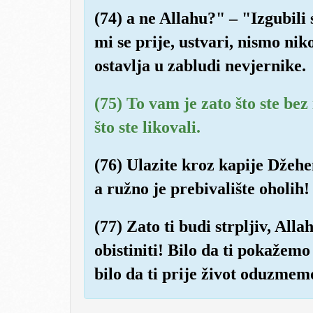
(74) a ne Allahu?" – "Izgubili
mi se prije, ustvari, nismo nik
ostavlja u zabludi nevjernike.
(75) To vam je zato što ste bez
što ste likovali.
(76) Ulazite kroz kapije Džehe
a ružno je prebivalište oholih!
(77) Zato ti budi strpljiv, Alla
obistiniti! Bilo da ti pokažem
bilo da ti prije život oduzmemo