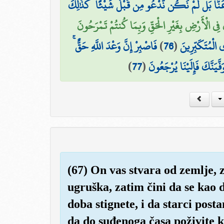
َنَّا بَل لَّمْ نَكُن نَّدْعُو مِن قَبْلُ شَيْئًا ۚ كَذَٰلِكَ
ِي الْأَرْضِ بِغَيْرِ الْحَقِّ وَبِمَا كُنتُمْ تَمْرَحُونَ
فَاصْبِرْ إِنَّ وَعْدَ اللَّهِ حَقٌّ ۚ
)
76
(
الْمُتَكَبِّرِينَ
)
77
(
فَّيَنَّكَ فَإِلَيْنَا يُرْجَعُونَ
(67) On vas stvara od zemlje, 
ugruška, zatim čini da se kao
doba stignete, i da starci posta
da do suđenoga časa poživite k