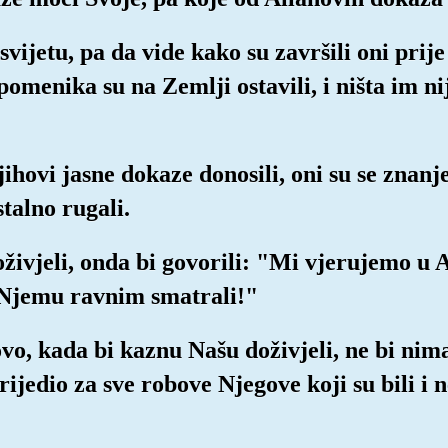
svijetu, pa da vide kako su završili oni prije
pomenika su na Zemlji ostavili, i ništa im nij
ihovi jasne dokaze donosili, oni su se znanje
stalno rugali.
živjeli, onda bi govorili: "Mi vjerujemo u A
 Njemu ravnim smatrali!"
ovo, kada bi kaznu Našu doživjeli, ne bi nima
jedio za sve robove Njegove koji su bili i ne