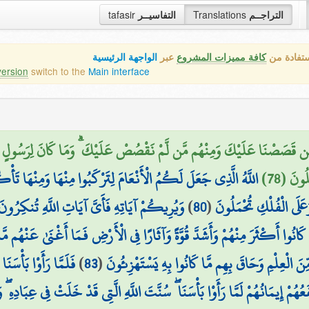
tafasir
التفاسيــر
Translations
التراجــم
ستفادة من
كافة مميزات المشروع
عبر
الواجهة الرئيسية
version
switch to the
Main interface
ن قَصَصْنَا عَلَيْكَ وَمِنْهُم مَّن لَّمْ نَقْصُصْ عَلَيْكَ ۗ وَمَا كَانَ لِرَسُولٍ أَن يَأْتِ
ُونَ (78
اللَّهُ الَّذِي جَعَلَ لَكُمُ الْأَنْعَامَ لِتَرْكَبُوا مِنْهَا وَمِنْهَا تَأْ
وَيُرِيكُمْ آيَاتِهِ فَأَيَّ آيَاتِ اللَّهِ تُنكِرُونَ
)
80
(
َلَى الْفُلْكِ تُحْمَلُونَ
 كَانُوا أَكْثَرَ مِنْهُمْ وَأَشَدَّ قُوَّةً وَآثَارًا فِي الْأَرْضِ فَمَا أَغْنَىٰ عَنْهُم 
فَلَمَّا رَأَوْا بَأْسَنَا 
)
83
(
نَ الْعِلْمِ وَحَاقَ بِهِم مَّا كَانُوا بِهِ يَسْتَهْزِئُونَ
عُهُمْ إِيمَانُهُمْ لَمَّا رَأَوْا بَأْسَنَا ۖ سُنَّتَ اللَّهِ الَّتِي قَدْ خَلَتْ فِي عِبَادِهِ 