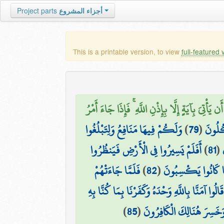
Project parts
أجزاء المشروع
This is a printable version, to view
full-featured 
يَ بِآيَةٍ إِلَّا بِإِذْنِ اللَّهِ ۚ فَإِذَا جَاءَ أَمْرُ
وَلَكُمْ فِيهَا مَنَافِعُ وَلِتَبْلُغُوا
)
79
(
كُلُونَ
أَفَلَمْ يَسِيرُوا فِي الْأَرْضِ فَيَنظُرُوا
)
81
(
فَلَمَّا جَاءَتْهُمْ
)
82
(
مَّا كَانُوا يَكْسِبُونَ
قَالُوا آمَنَّا بِاللَّهِ وَحْدَهُ وَكَفَرْنَا بِمَا كُنَّا بِهِ
)
85
(
ۖ وَخَسِرَ هُنَالِكَ الْكَافِرُونَ