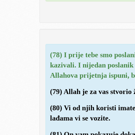
(78) I prije tebe smo poslan
kazivali. I nijedan poslani
Allahova prijetnja ispuni, b
(79) Allah je za vas stvorio
(80) Vi od njih koristi imat
lađama vi se vozite.
(81) On vam pokazuje dokaz