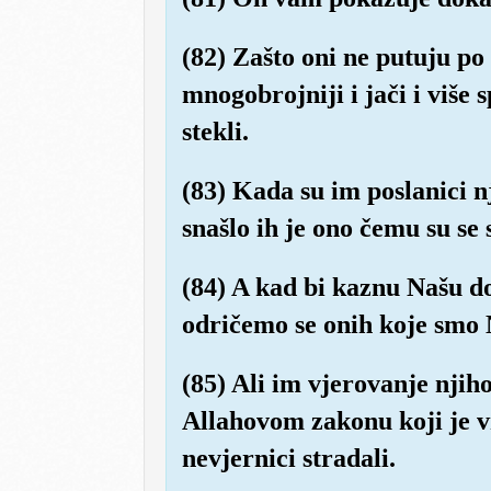
(82) Zašto oni ne putuju po 
mnogobrojniji i jači i više s
stekli.
(83) Kada su im poslanici nj
snašlo ih je ono čemu su se 
(84) A kad bi kaznu Našu do
odričemo se onih koje smo
(85) Ali im vjerovanje njih
Allahovom zakonu koji je vri
nevjernici stradali.