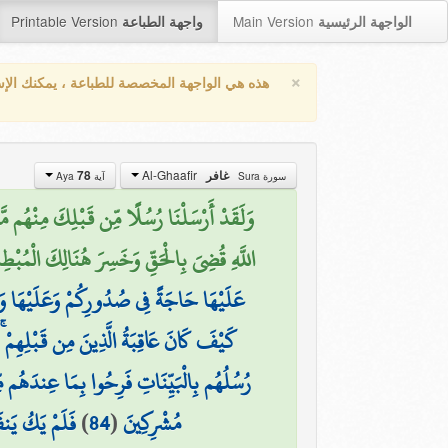
Printable Version
Main Version
الواجهة الرئيسية
واجهة الطباعة
×
هذه هي الواجهة المخصصة للطباعة ، يمكنك الإ
Al-Ghaafir
78
غافر
سورة Sura
آية Aya
وَلَقَدْ أَرْسَلْنَا رُسُلًا مِّن قَبْلِكَ مِنْهُم مَّ
اللَّهِ قُضِيَ بِالْحَقِّ وَخَسِرَ هُنَالِكَ الْمُبْطِل)
عَلَيْهَا حَاجَةً فِي صُدُورِكُمْ وَعَلَيْهَا وَع
كَيْفَ كَانَ عَاقِبَةُ الَّذِينَ مِن قَبْلِهِمْ ۚ
رُسُلُهُم بِالْبَيِّنَاتِ فَرِحُوا بِمَا عِندَهُم مِّ
فَلَمْ يَكُ يَنفَ
)
84
(
مُشْرِكِينَ