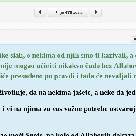
476
الصفحة Page
ike slali, o nekima od njih smo ti kazivali, 
k nije mogao učiniti nikakvo čudo bez Allahov
iće presuđeno po pravdi i tada će nevaljali 
 životinje, da na nekima jašete, a neke da jed
e i vi na njima za vas važne potrebe ostvaruj
e moći Svoje, pa koje od Allahovih dokaza 