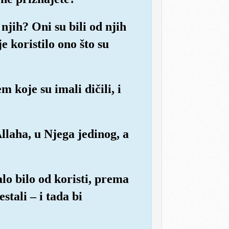
 njih? Oni su bili od njih
e koristilo ono što su
m koje su imali dičili, i
llaha, u Njega jedinog, a
lo bilo od koristi, prema
stali – i tada bi