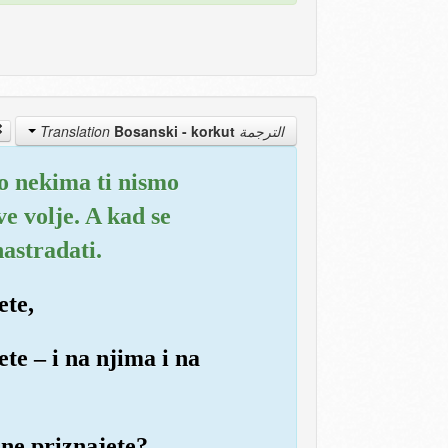
Bosanski - korkut
الترجمة Translation
a o nekima ti nismo
e volje. A kad se
nastradati.
ete,
ete – i na njima i na
ne priznajete?