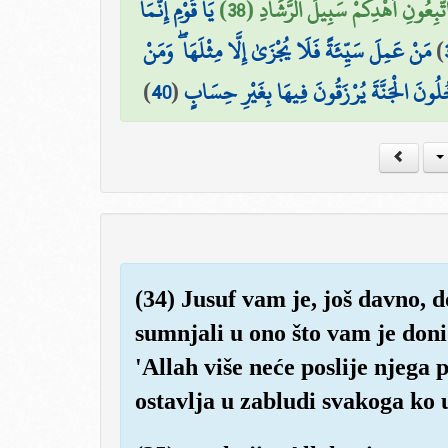
تَّبِعُونِ أَهْدِكُمْ سَبِيلَ الرَّشَادِ (38
يَا قَوْمِ إِنَّمَا
مَنْ عَمِلَ سَيِّئَةً فَلَا يُجْزَىٰ إِلَّا مِثْلَهَا ۖ وَمَنْ
)
)
40
(
ُلُونَ الْجَنَّةَ يُرْزَقُونَ فِيهَا بِغَيْرِ حِسَابٍ
(34) Jusuf vam je, još davno, do
sumnjali u ono što vam je donio
'Allah više neće poslije njega 
ostavlja u zabludi svakoga ko 