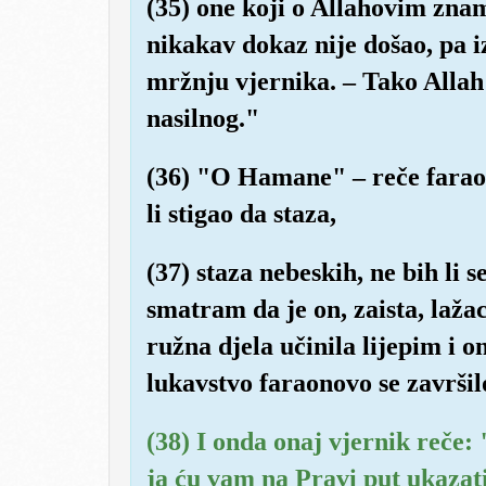
(35) one koji o Allahovim zna
nikakav dokaz nije došao, pa i
mržnju vjernika. – Tako Allah 
nasilnog."
(36) "O Hamane" – reče faraon
li stigao da staza,
(37) staza nebeskih, ne bih li
smatram da je on, zaista, lažac
ružna djela učinila lijepim i 
lukavstvo faraonovo se završil
(38) I onda onaj vjernik reče:
ja ću vam na Pravi put ukazat