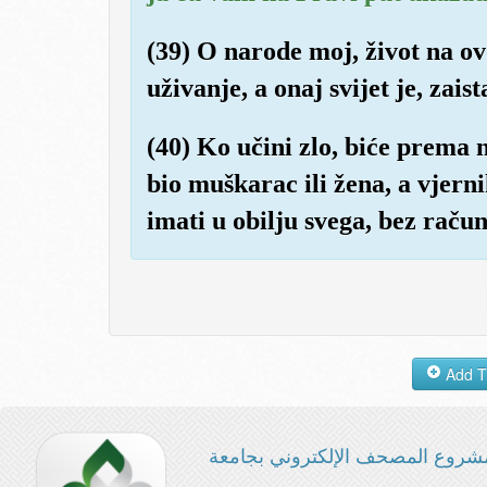
(39) O narode moj, život na o
uživanje, a onaj svijet je, zais
(40) Ko učini zlo, biće prema 
bio muškarac ili žena, a vjern
imati u obilju svega, bez račun
شروع المصحف الإلكتروني بجامعة