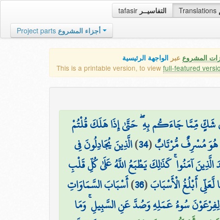
tafasir
التفاسيــر
Translations
Project parts
أجزاء المشروع
زات المشروع
عبر
الواجهة الرئيسية
This is a printable version, to view
full-featured versi
شَكٍّ مِّمَّا جَاءَكُم بِهِ ۖ حَتَّىٰ إِذَا هَلَكَ قُلْتُمْ
الَّذِينَ يُجَادِلُونَ فِي
)
34
(
نْ هُوَ مُسْرِفٌ مُّرْتَابٌ
 الَّذِينَ آمَنُوا ۚ كَذَٰلِكَ يَطْبَعُ اللَّهُ عَلَىٰ كُلِّ قَلْبِ
أَسْبَابَ السَّمَاوَاتِ
)
36
(
َعَلِّي أَبْلُغُ الْأَسْبَابَ
يِّنَ لِفِرْعَوْنَ سُوءُ عَمَلِهِ وَصُدَّ عَنِ السَّبِيلِ ۚ وَمَا