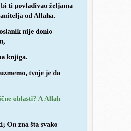
bi ti povlađivao željama
ranitelja od Allaha.
poslanik nije donio
u,
na knjiga.
oduzmemo, tvoje je da
čne oblasti? A Allah
ki; On zna šta svako