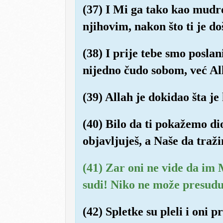
(37) I Mi ga tako kao mudr
njihovim, nakon što ti je do
(38) I prije tebe smo poslan
nijedno čudo sobom, već Al
(39) Allah je dokidao šta je 
(40) Bilo da ti pokažemo di
objavljuješ, a Naše da traž
(41) Zar oni ne vide da im
sudi! Niko ne može presudu 
(42) Spletke su pleli i oni 