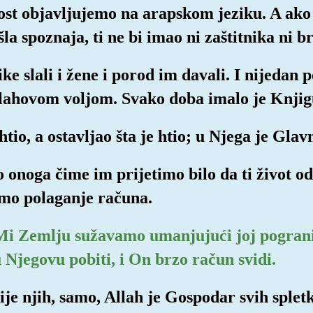
ost objavljujemo na arapskom jeziku. A ako 
šla spoznaja, ti ne bi imao ni zaštitnika ni b
ike slali i žene i porod im davali. I nijedan 
lahovom voljom. Svako doba imalo je Knjig
htio, a ostavljao šta je htio; u Njega je Glav
o onoga čime im prijetimo bilo da ti život 
imo polaganje računa.
 Mi Zemlju sužavamo umanjujući joj pograni
Njegovu pobiti, i On brzo račun svidi.
prije njih, samo, Allah je Gospodar svih splet