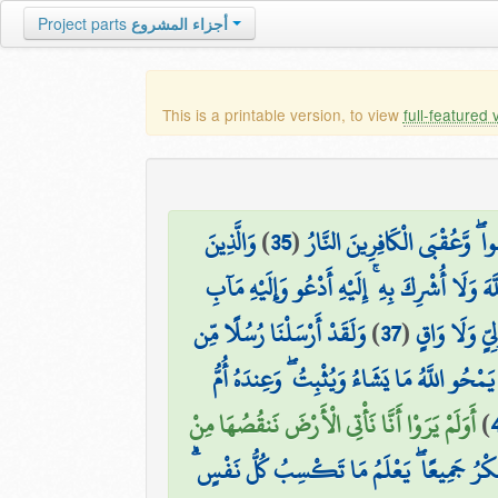
Project parts
أجزاء المشروع
This is a printable version, to view
full-featured 
وَالَّذِينَ
)
35
(
۞ ۖ وَّعُقْبَى الْكَافِرِينَ النَّارُ
 وَلَا أُشْرِكَ بِهِ ۚ إِلَيْهِ أَدْعُو وَإِلَيْهِ مَآبِ
وَلَقَدْ أَرْسَلْنَا رُسُلًا مِّن
)
37
(
يٍّ وَلَا وَاقٍ
يَمْحُو اللَّهُ مَا يَشَاءُ وَيُثْبِتُ ۖ وَعِندَهُ أُمُّ
أَوَلَمْ يَرَوْا أَنَّا نَأْتِي الْأَرْضَ نَنقُصُهَا مِنْ
)
 الْمَكْرُ جَمِيعًا ۖ يَعْلَمُ مَا تَكْسِبُ كُلُّ نَفْسٍ