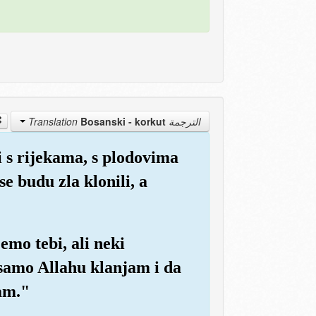
Bosanski - korkut
الترجمة Translation
i s rijekama, s plodovima
e budu zla klonili, a
emo tebi, ali neki
 samo Allahu klanjam i da
am."