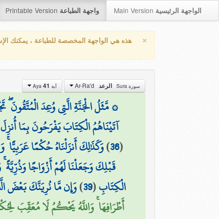
Printable Version
Main Version
الواجهة الرئيسية
واجهة الطباعة
×
هذه هي الواجهة المخصصة للطباعة ، يمكنك الإ
Ar-Ra'd
41
الرعد
سورة Sura
آية Aya
مَّثَلُ الْجَنَّةِ الَّتِي وُعِدَ الْمُتَّقُونَ ۖ تَجْ
آتَيْنَاهُمُ الْكِتَابَ يَفْرَحُونَ بِمَا أُنزِلَ إِ
وَكَذَٰلِكَ أَنزَلْنَاهُ حُكْمًا عَرَبِيًّا ۚ 
)
36
(
قَبْلِكَ وَجَعَلْنَا لَهُمْ أَزْوَاجًا وَذُرِّيَّةً ۚ 
وَإِن مَّا نُرِيَنَّكَ بَعْضَ الَّ
)
39
(
الْكِتَابِ
أَطْرَافِهَا ۚ وَاللَّهُ يَحْكُمُ لَا مُعَقِّبَ لِحُك)