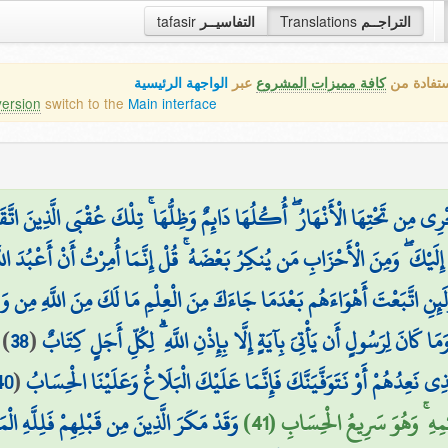
tafasir
التفاسيــر
Translations
التراجــم
ستفادة من
كافة مميزات المشروع
عبر
الواجهة الرئيسية
version
switch to the
Main interface
رِي مِن تَحْتِهَا الْأَنْهَارُ ۖ أُكُلُهَا دَائِمٌ وَظِلُّهَا ۚ تِلْكَ عُقْبَى الَّذِينَ اتَّقَوا 
لَيْكَ ۖ وَمِنَ الْأَحْزَابِ مَن يُنكِرُ بَعْضَهُ ۚ قُلْ إِنَّمَا أُمِرْتُ أَنْ أَعْبُدَ اللَّهَ
وَلَئِنِ اتَّبَعْتَ أَهْوَاءَهُم بَعْدَمَا جَاءَكَ مِنَ الْعِلْمِ مَا لَكَ مِنَ اللَّهِ مِن وَلِ
)
38
(
وَمَا كَانَ لِرَسُولٍ أَن يَأْتِيَ بِآيَةٍ إِلَّا بِإِذْنِ اللَّهِ ۗ لِكُلِّ أَجَلٍ كِتَابٌ
40
(
ذِي نَعِدُهُمْ أَوْ نَتَوَفَّيَنَّكَ فَإِنَّمَا عَلَيْكَ الْبَلَاغُ وَعَلَيْنَا الْحِسَابُ
ْمِهِ ۚ وَهُوَ سَرِيعُ الْحِسَابِ (41
وَقَدْ مَكَرَ الَّذِينَ مِن قَبْلِهِمْ فَلِلَّهِ ۗ