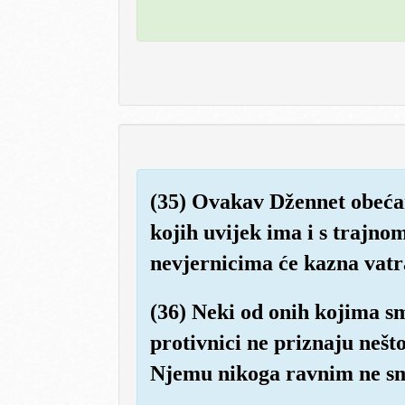
(35) Ovakav Džennet obećan
kojih uvijek ima i s trajno
nevjernicima će kazna vatra
(36) Neki od onih kojima sm
protivnici ne priznaju neš
Njemu nikoga ravnim ne s