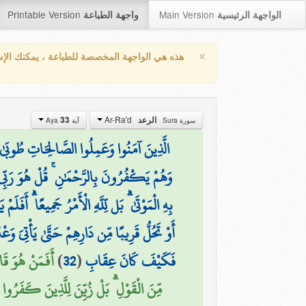
Printable Version
Main Version
الواجهة الرئيسية
واجهة الطباعة
×
هذه هي الواجهة المخصصة للطباعة ، يمكنك الإ
Ar-Ra'd
33
الرعد
سورة Sura
آية Aya
الَّذِينَ آمَنُوا وَعَمِلُوا الصَّالِحَاتِ طُوبَى
وَهُمْ يَكْفُرُونَ بِالرَّحْمَٰنِ ۚ قُلْ هُوَ رَبِّي لَا
بِهِ الْمَوْتَىٰ ۗ بَل لِّلَّهِ الْأَمْرُ جَمِيعًا ۗ أَ
أَوْ تَحُلُّ قَرِيبًا مِّن دَارِهِمْ حَتَّىٰ يَأْتِيَ وَعْد
أَفَمَنْ هُوَ قَا
)
32
(
فَكَيْفَ كَانَ عِقَابِ
مِّنَ الْقَوْلِ ۗ بَلْ زُيِّنَ لِلَّذِينَ كَفَرُو)