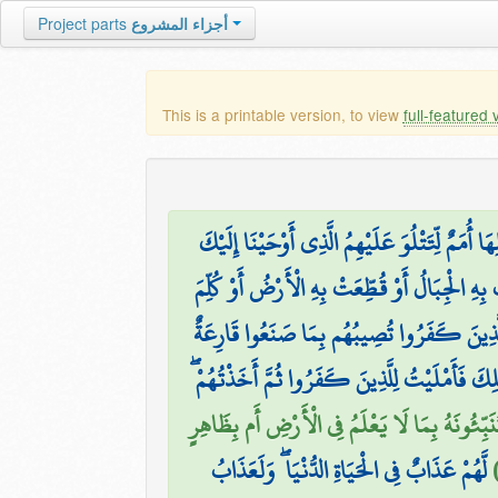
Project parts
أجزاء المشروع
This is a printable version, to view
full-featured 
أُمَمٌ لِّتَتْلُوَ عَلَيْهِمُ الَّذِي أَوْحَيْنَا إِلَيْكَ
تْ بِهِ الْجِبَالُ أَوْ قُطِّعَتْ بِهِ الْأَرْضُ أَوْ كُلِّمَ
َالُ الَّذِينَ كَفَرُوا تُصِيبُهُم بِمَا صَنَعُوا قَارِعَةٌ
ْلِكَ فَأَمْلَيْتُ لِلَّذِينَ كَفَرُوا ثُمَّ أَخَذْتُهُمْ
نَبِّئُونَهُ بِمَا لَا يَعْلَمُ فِي الْأَرْضِ أَم بِظَاهِرٍ
لَّهُمْ عَذَابٌ فِي الْحَيَاةِ الدُّنْيَا ۖ وَلَعَذَابُ