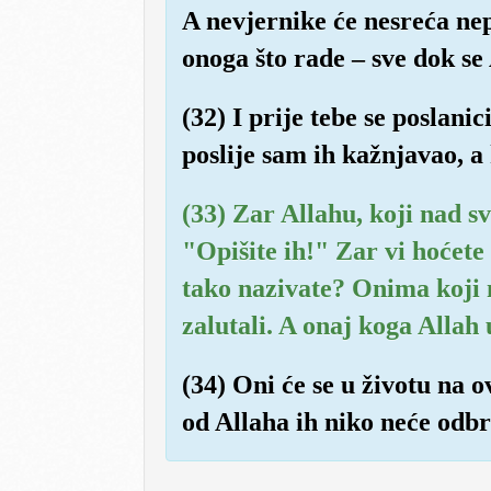
A nevjernike će nesreća nep
onoga što rade – sve dok se 
(32) I prije tebe se poslani
poslije sam ih kažnjavao, 
(33) Zar Allahu, koji nad 
"Opišite ih!" Zar vi hoćete
tako nazivate? Onima koji n
zalutali. A onaj koga Allah 
(34) Oni će se u životu na o
od Allaha ih niko neće odbr