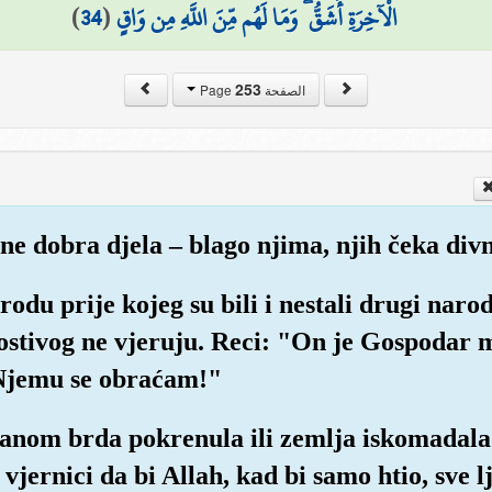
)
34
(
الْآخِرَةِ أَشَقُّ ۖ وَمَا لَهُم مِّنَ اللَّهِ مِن وَاقٍ
253
الصفحة Page
ine dobra djela – blago njima, njih čeka divn
rodu prije kojeg su bili i nestali drugi narod
lostivog ne vjeruju. Reci: "On je Gospodar
 Njemu se obraćam!"
anom brda pokrenula ili zemlja iskomadala i
vjernici da bi Allah, kad bi samo htio, sve 