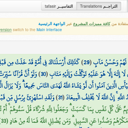
tafasir
التفاسيــر
Translations
التراجــم
ستفادة من
كافة مميزات المشروع
عبر
الواجهة الرئيسية
version
switch to the
Main interface
كَذَٰلِكَ أَرْسَلْنَاكَ فِي أُمَّةٍ قَدْ خَلَتْ مِن قَبْلِهَا 
)
29
(
ٰ لَهُمْ وَحُسْنُ مَآبٍ
وَلَوْ أَنَّ قُرْآنًا سُيِّرَ
)
30
(
 إِلَٰهَ إِلَّا هُوَ عَلَيْهِ تَوَكَّلْتُ وَإِلَيْهِ مَتَابِ
فَلَمْ يَيْأَسِ الَّذِينَ آمَنُوا أَن لَّوْ يَشَاءُ اللَّهُ لَهَدَى النَّاسَ جَمِيعًا ۗ وَلَا يَز
وَلَقَدِ اسْتُهْزِئَ بِرُسُلٍ مِّن قَب ۖ
)
31
(
ُ اللَّهِ ۚ إِنَّ اللَّهَ لَا يُخْلِفُ الْمِيعَادَ
ئِمٌ عَلَىٰ كُلِّ نَفْسٍ بِمَا كَسَبَتْ ۗ وَجَعَلُوا لِلَّهِ شُرَكَاءَ قُلْ سَمُّوهُمْ ۚ أَمْ تُ
ا مَكْرُهُمْ وَصُدُّوا عَنِ السَّبِيلِ ۗ وَمَن يُضْلِلِ اللَّهُ فَمَا لَهُ مِنْ هَادٍ (33