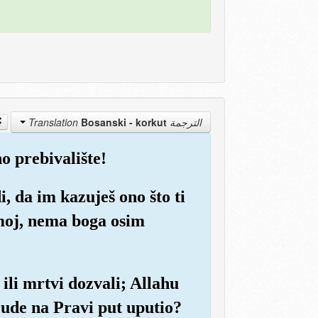
Bosanski - korkut
الترجمة Translation
o prebivalište!
i, da im kazuješ ono što ti
 moj, nema boga osim
li mrtvi dozvali; Allahu
ljude na Pravi put uputio?