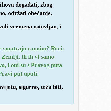
jihova događati, zbog
no, održati obećanje.
vali vremena ostavljao, i
ge smatraju ravnim? Reci:
Zemlji, ili ih vi samo
o, i oni su s Pravog puta
Pravi put uputi.
ijetu, sigurno, teža biti,