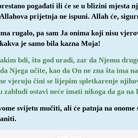
restano pogađati ili će se u blizini mjesta n
Allahova prijetnja ne ispuni. Allah će, sigur
cima rugalo, pa sam Ja onima koji nisu vjero
a kakva je samo bila kazna Moja!
svakim bdi, što god uradi, zar da Njemu dru
 da Njega učite, kao da On ne zna šta ima na 
e vjeruju čini se lijepim spletkarenje njihov
u zabludi ostavi neće imati nikoga da ga na 
vome svijetu mučiti, ali će patnja na onome sv
aniti.