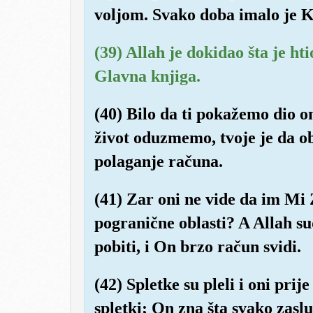
voljom. Svako doba imalo je K
(39) Allah je dokidao šta je hti
Glavna knjiga.
(40) Bilo da ti pokažemo dio o
život oduzmemo, tvoje je da ob
polaganje računa.
(41) Zar oni ne vide da im M
pogranične oblasti? A Allah s
pobiti, i On brzo račun svidi.
(42) Spletke su pleli i oni pri
spletki; On zna šta svako zaslu