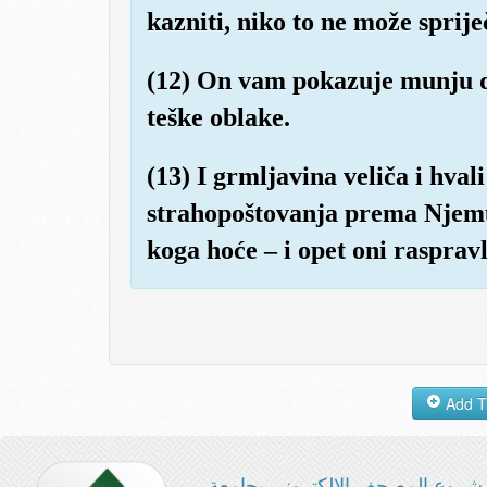
kazniti, niko to ne može sprij
(12) On vam pokazuje munju da
teške oblake.
(13) I grmljavina veliča i hvali
strahopoštovanja prema Njemu
koga hoće – i opet oni rasprav
شروع المصحف الإلكتروني بجامعة