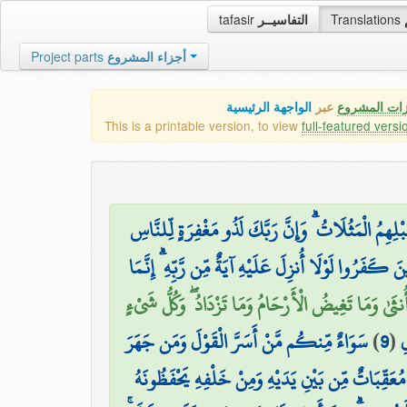
tafasir
التفاسيــر
Translations
Project parts
أجزاء المشروع
زات المشروع
عبر
الواجهة الرئيسية
This is a printable version, to view
full-featured versi
هِمُ الْمَثُلَاتُ ۗ وَإِنَّ رَبَّكَ لَذُو مَغْفِرَةٍ لِّلنَّاسِ
ينَ كَفَرُوا لَوْلَا أُنزِلَ عَلَيْهِ آيَةٌ مِّن رَّبِّهِ ۗ إِنَّمَا
 أُنثَىٰ وَمَا تَغِيضُ الْأَرْحَامُ وَمَا تَزْدَادُ ۖ وَكُلُّ شَيْءٍ
سَوَاءٌ مِّنكُم مَّنْ أَسَرَّ الْقَوْلَ وَمَن جَهَرَ
)
9
(
ِ
 مُعَقِّبَاتٌ مِّن بَيْنِ يَدَيْهِ وَمِنْ خَلْفِهِ يَحْفَظُونَهُ