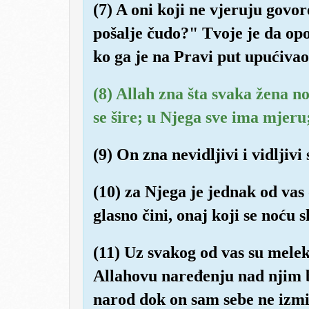
(7) A oni koji ne vjeruju gov
pošalje čudo?" Tvoje je da op
ko ga je na Pravi put upućivao
(8) Allah zna šta svaka žena no
se šire; u Njega sve ima mjeru
(9) On zna nevidljivi i vidljivi
(10) za Njega je jednak od vas 
glasno čini, onaj koji se noću 
(11) Uz svakog od vas su meleki
Allahovu naređenju nad njim b
narod dok on sam sebe ne izmi