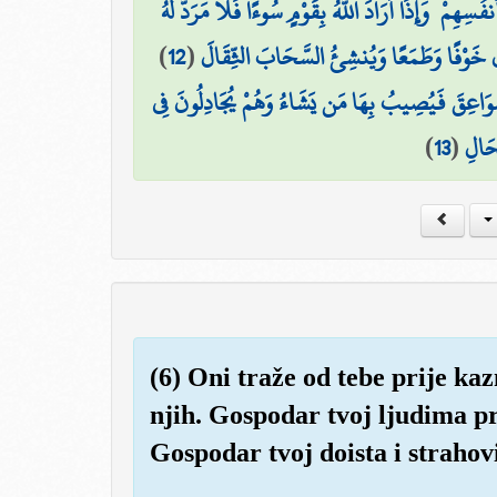
ِأَنفُسِهِمْ ۗ وَإِذَا أَرَادَ اللَّهُ بِقَوْمٍ سُوءًا فَلَا مَرَدَّ لَهُ
)
12
(
َ خَوْفًا وَطَمَعًا وَيُنشِئُ السَّحَابَ الثِّقَالَ
لصَّوَاعِقَ فَيُصِيبُ بِهَا مَن يَشَاءُ وَهُمْ يُجَادِلُونَ فِي
)
13
(
ِحَالِ
(6) Oni traže od tebe prije kazn
njih. Gospodar tvoj ljudima pr
Gospodar tvoj doista i strahov